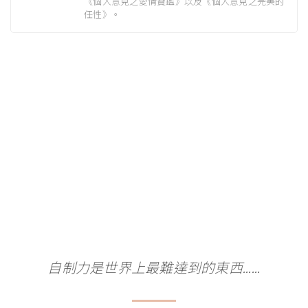
《個人意見之愛情寶鑑》以及《個人意見之完美的
任性》。
自制力是世界上最難達到的東西......