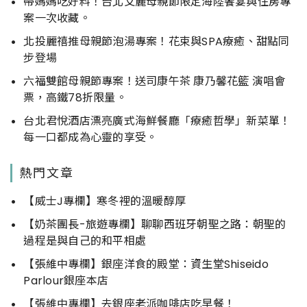
帶媽媽吃好料！台北艾麗母親節限定海陸饗宴與住房專
案一次收藏。
北投麗禧推母親節泡湯專案！花束與SPA療癒、甜點同
步登場
六福雙館母親節專案！送司康午茶 康乃馨花籃 演唱會
票，高鐵78折限量。
台北君悅酒店漂亮廣式海鮮餐廳「療癒哲學」新菜單！
每一口都成為心靈的享受。
熱門文章
【威士J專欄】寒冬裡的溫暖醇厚
【奶茶團長-旅遊專欄】聊聊西班牙朝聖之路：朝聖的
過程是與自己的和平相處
【張維中專欄】銀座洋食的殿堂：資生堂Shiseido
Parlour銀座本店
【張維中專欄】去銀座老派咖啡店吃早餐！