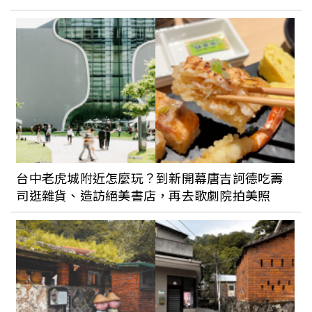
【個人意見專欄】關於分居
台中老虎城附近怎麼玩？到新開幕唐吉訶德吃壽
司逛雜貨、造訪絕美書店，再去歌劇院拍美照