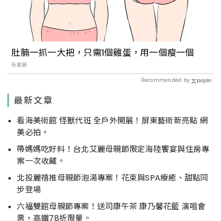
肚腩一抓一大把，只需1個雞蛋，用一個瘦一個
新素簡
Recommended by
最新文章
看海美術館 怪獸代班 全戶外開展！屏東藝術新亮點 網
美必拍。
帶媽媽吃好料！台北艾麗母親節限定海陸饗宴與住房專
案一次收藏。
北投麗禧推母親節泡湯專案！花束與SPA療癒、甜點同
步登場
六福雙館母親節專案！送司康午茶 康乃馨花籃 演唱會
票，高鐵78折限量。