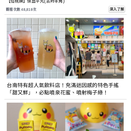
【仙桃牌】保血平丸(去羚羊角)
與藝術底蘊濃厚的氣質！
深入了解
觀看次數 48,818次
台南特有超人氣飲料店！充滿迷因感的特色手搖
「甜又鮮」，必點噴泉花蜜、噴射梅子綠！