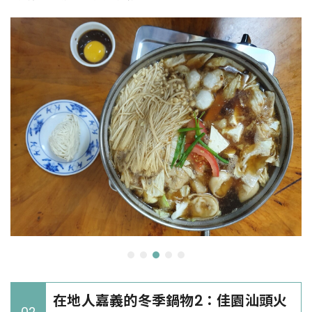
在地人嘉義的冬季鍋物2：佳園汕頭火
02