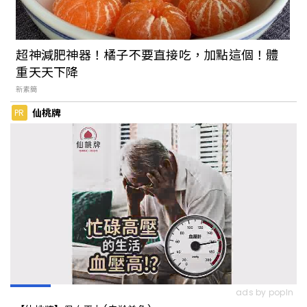
老嘉義人記憶中的熱鬧街道：透過《二通
時光奇遇記》系列活動，用最深入的方式
超神減肥神器！橘子不要直接吃，加點這個！體
感受嘉義「二通」的歷史之美
重天天下降
新素簡
嘉義人私房景點都在這！《在地領路人計
仙桃牌
PR
畫》用在地人的視角訴說故事，打造嘉義
深度旅遊新指標
捨棄使用除草劑的嘉義筍農：爲保護台灣
特有種「諸羅樹蛙」與推動生態旅遊而努
力
藝術家眼中的嘉義是什麼模樣？專訪「嘉
ads by popIn
市體」設計師曾國榕：嘉義瀰漫一股人文