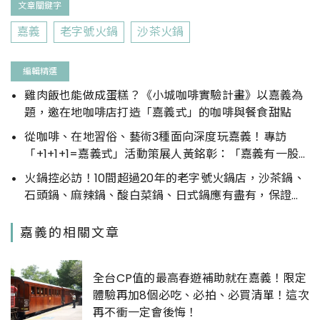
文章關鍵字
嘉義
老字號火鍋
沙茶火鍋
編輯精選
雞肉飯也能做成蛋糕？《小城咖啡實驗計畫》以嘉義為
題，邀在地咖啡店打造「嘉義式」的咖啡與餐食甜點
從咖啡、在地習俗、藝術3種面向深度玩嘉義！專訪
「+1+1+1=嘉義式」活動策展人黃銘彰：「嘉義有一股
新的能量，正在湧動。」
火鍋控必訪！10間超過20年的老字號火鍋店，沙茶鍋、
石頭鍋、麻辣鍋、酸白菜鍋、日式鍋應有盡有，保證讓
你吃得心滿意足。
嘉義的相關文章
全台CP值的最高春遊補助就在嘉義！限定
體驗再加8個必吃、必拍、必買清單！這次
再不衝一定會後悔！