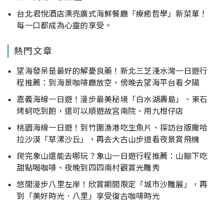
台北君悅酒店漂亮廣式海鮮餐廳「療癒哲學」新菜單！
每一口都成為心靈的享受。
熱門文章
望海發呆是最好的解憂良藥！新北三芝淺水灣一日遊行
程推薦：到海景咖啡廳放空、傍晚去望海平台看夕陽
嘉義海線一日遊！漫步最美秘境「白水湖壽島」、東石
烤蚵吃到飽，還可以順遊故宮南院、用九柑仔店
桃園海線一日遊！到竹圍漁港吃生魚片、探訪台版撒哈
拉沙漠「草漯沙丘」，再去大古山步道看夜景賞飛機
爬完象山還能去哪玩？象山一日遊行程推薦：山腳下吃
甜點喝咖啡、夜晚到四四南村觀賞光雕秀
悠閒漫步八里左岸！欣賞期間限定「城市沙雕展」，再
到「美好時光．八里」享受復古咖啡時光