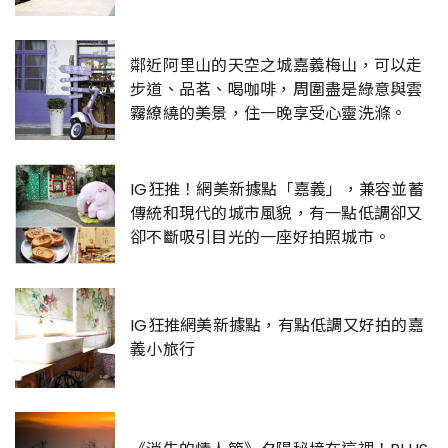
鄰近阿里山的天空之城嘉義梅山，可以走
步道、品茗、喝咖啡，周圍盡是綠意與雲
霧繚繞的美景，住一晚享受心靈洗滌。
IG狂推！網美新據點「嘉義」，兼容並蓄
傳統和現代的城市風貌，有一點低調卻又
卻不斷吸引目光的一座好拍照城市。
IG狂推網美新據點，有點低調又好拍的嘉
義小旅行