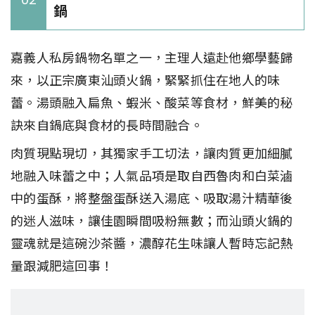
鍋
嘉義人私房鍋物名單之一，主理人遠赴他鄉學藝歸
來，以正宗廣東汕頭火鍋，緊緊抓住在地人的味
蕾。湯頭融入扁魚、蝦米、酸菜等食材，鮮美的秘
訣來自鍋底與食材的長時間融合。
肉質現點現切，其獨家手工切法，讓肉質更加細膩
地融入味蕾之中；人氣品項是取自西魯肉和白菜滷
中的蛋酥，將整盤蛋酥送入湯底、吸取湯汁精華後
的迷人滋味，讓佳園瞬間吸粉無數；而汕頭火鍋的
靈魂就是這碗沙茶醬，濃醇花生味讓人暫時忘記熱
量跟減肥這回事！