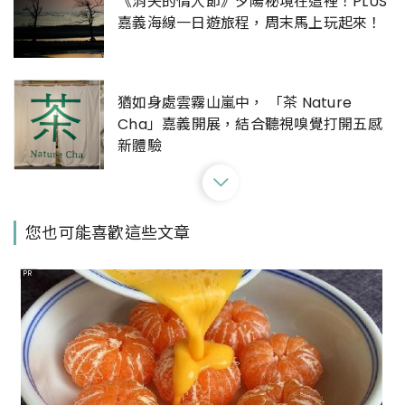
《消失的情人節》夕陽秘境在這裡！PLUS
嘉義海線一日遊旅程，周末馬上玩起來！
猶如身處雲霧山嵐中， 「茶 Nature
Cha」嘉義開展，結合聽視嗅覺打開五感
新體驗
嘉義約會景點搜羅！戶外咖情侶口袋名
您也可能喜歡這些文章
單：「台版奈良」餵梅花鹿、絕美山景咖
啡廳 ，不怕假日沒地方去
PR
隱身嘉義民宅的風格店鋪5選：木更咖啡、
桃城豆花，從小細節看見嘉義人對生活美
學的想像與實踐