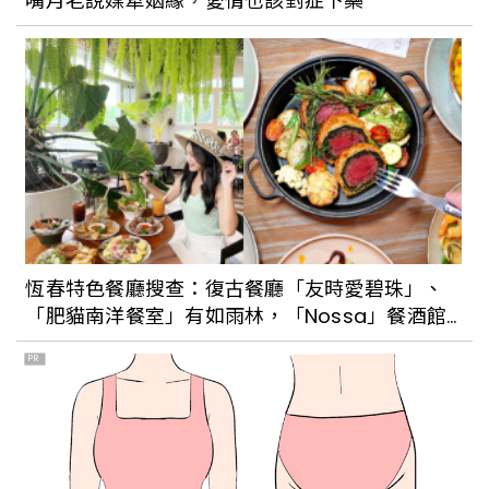
嘴月老說媒牽姻緣，愛情也該對症下藥
恆春特色餐廳搜查：復古餐廳「友時愛碧珠」、
「肥貓南洋餐室」有如雨林，「Nossa」餐酒館
海景第一排
PR