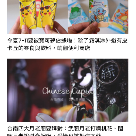
今夏7-11要被寶可夢佔據啦！除了霜淇淋外還有皮
卡丘的零食與飲料，萌翻便利商店
台南四大月老廟要拜對：武廟月老打爛桃花、闊