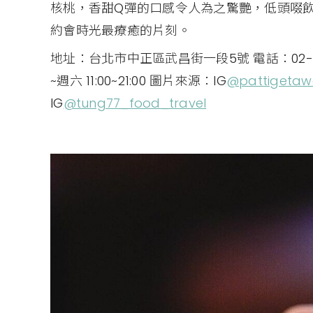
核桃，香甜Q彈的口感令人為之驚艷，低頭啜
約會時光最療癒的片刻。
地址：台北市中正區武昌街一段5號 電話：02-2381
~週六 11:00~21:00 圖片來源：IG
@pattigetaw
IG
@tung77_food_travel