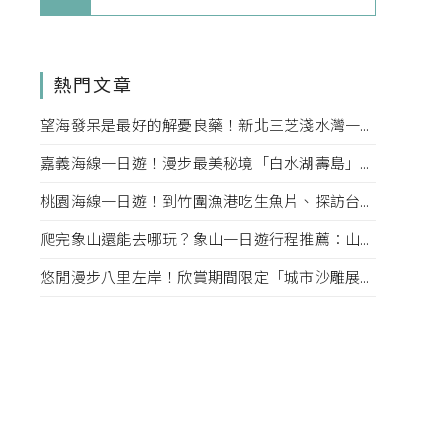
熱門文章
望海發呆是最好的解憂良藥！新北三芝淺水灣一日遊行程推薦：到海景咖啡廳放空、傍晚去望海平台看夕陽
嘉義海線一日遊！漫步最美秘境「白水湖壽島」、東石烤蚵吃到飽，還可以順遊故宮南院、用九柑仔店
桃園海線一日遊！到竹圍漁港吃生魚片、探訪台版撒哈拉沙漠「草漯沙丘」，再去大古山步道看夜景賞飛機
爬完象山還能去哪玩？象山一日遊行程推薦：山腳下吃甜點喝咖啡、夜晚到四四南村觀賞光雕秀
悠閒漫步八里左岸！欣賞期間限定「城市沙雕展」，再到「美好時光．八里」享受復古咖啡時光