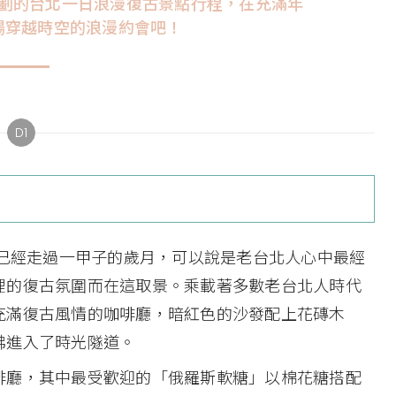
劃的台北一日浪漫復古景點行程，在充滿年
場穿越時空的浪漫約會吧！
D1
今已經走過一甲子的歲月，可以說是老台北人心中最經
裡的復古氛圍而在這取景。乘載著多數老台北人時代
充滿復古風情的咖啡廳，暗紅色的沙發配上花磚木
彿進入了時光隧道。
啡廳，其中最受歡迎的「俄羅斯軟糖」以棉花糖搭配