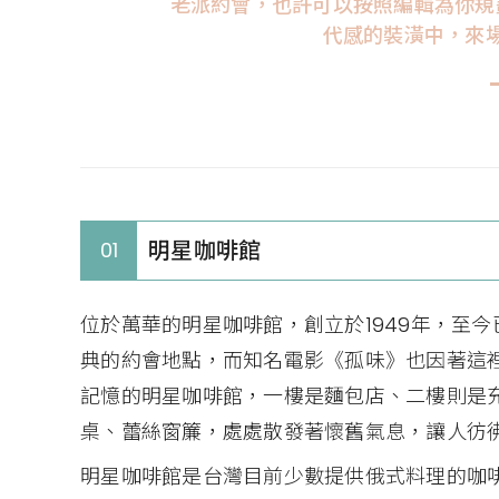
老派約會，也許可以按照編輯為你規
代感的裝潢中，來
明星咖啡館
01
位於萬華的明星咖啡館，創立於1949年，至
典的約會地點，而知名電影《孤味》也因著這
記憶的明星咖啡館，一樓是麵包店、二樓則是
桌、蕾絲窗簾，處處散發著懷舊氣息，讓人彷
明星咖啡館是台灣目前少數提供俄式料理的咖