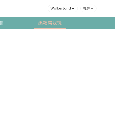
WalkerLand
社群
欄
編輯帶我玩