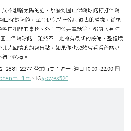
，又不想曬太陽的話，那麼到圓山保齡球館打打保齡
的圓山保齡球館，至今仍保持著當時復古的模樣，從櫃
旁藍白相間的桌椅、外面的公共電話等，都讓人有種
道的圓山保齡球館，雖然不一定擁有最新的設備，整體環
台北人回憶的約會景點，如果你也想體會看看爸媽那
不錯的選擇。
1-2277 營業時間：週一~週日 10:00~22:00 圖
chenm_film
、IG
@cyes520