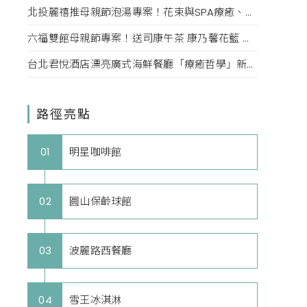
北投麗禧推母親節泡湯專案！花束與SPA療癒、甜點同步登場
六福雙館母親節專案！送司康午茶 康乃馨花籃 演唱會票，高鐵78折限量。
台北君悅酒店漂亮廣式海鮮餐廳「療癒哲學」新菜單！每一口都成為心靈的享受。
路徑亮點
明星咖啡館
01
圓山保齡球館
02
波麗路西餐廳
03
雪王冰淇淋
04