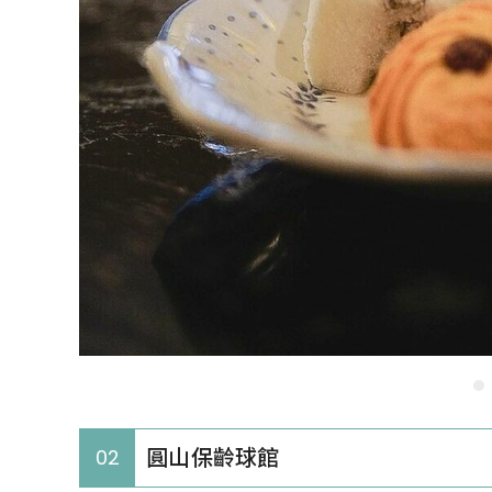
圓山保齡球館
02