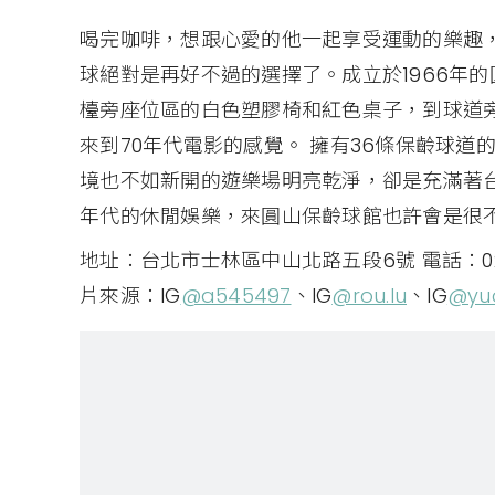
喝完咖啡，想跟心愛的他一起享受運動的樂趣
球絕對是再好不過的選擇了。成立於1966年
檯旁座位區的白色塑膠椅和紅色桌子，到球道
來到70年代電影的感覺。 擁有36條保齡球
境也不如新開的遊樂場明亮乾淨，卻是充滿著
年代的休閒娛樂，來圓山保齡球館也許會是很
地址：台北市士林區中山北路五段6號 電話：02-288
片來源：IG
@a545497
、IG
@rou.lu
、IG
@yu