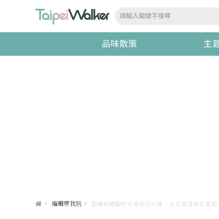
品味散策
主
>
編輯帶我玩
>
跟著爸媽腳步來場老派約會！台北浪漫復古景點