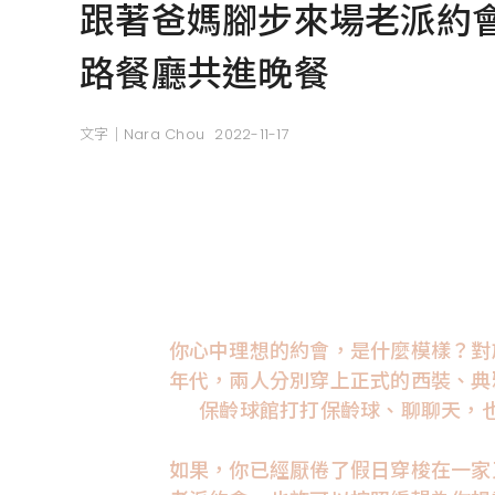
跟著爸媽腳步來場老派約
路餐廳共進晚餐
文字｜Nara Chou
2022-11-17
你心中理想的約會，是什麼模樣？對
年代，兩人分別穿上正式的西裝、典
保齡球館打打保齡球、聊聊天，
如果，你已經厭倦了假日穿梭在一家