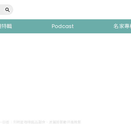
題特輯
Podcast
名家專
一日遊：到明星咖啡館品甜食、波麗路餐廳共進晚餐