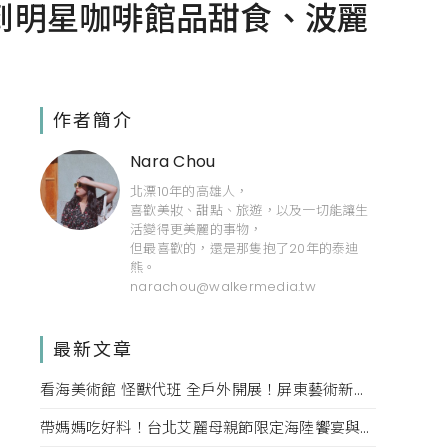
到明星咖啡館品甜食、波麗
作者簡介
Nara Chou
北漂10年的高雄人，
喜歡美妝、甜點、旅遊，以及一切能讓生
活變得更美麗的事物，
但最喜歡的，還是那隻抱了20年的泰迪
熊。
narachou@walkermedia.tw
最新文章
看海美術館 怪獸代班 全戶外開展！屏東藝術新亮點 網美必拍。
帶媽媽吃好料！台北艾麗母親節限定海陸饗宴與住房專案一次收藏。