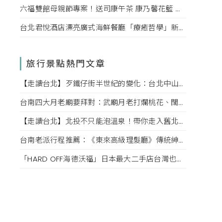
六福雙館母親節專案！送司康午茶 康乃馨花籃 演唱會票，高鐵78折限量。
台北君悅酒店漂亮廣式海鮮餐廳「療癒哲學」新菜單！每一口都成為心靈的享受。
旅行景點熱門文章
【走讀台北】歹鐵仔街半世紀的變化：台北中山赤峰街上文創小店內的故事
台南四大月老廟要拜對：武廟月老打爛桃花、闊嘴月老說媒牽姻緣，愛情也該對症下藥
【走讀台北】北投不只能泡溫泉！帶你走入舊北投的老街巷弄，探索老台北的迷人風情
台南老派行程推薦：《東來高級理髮廳》傳統紳士小姐的高級坐洗體驗、掏耳、按摩一次滿足！
「HARD OFF海德沃福」日本最大二手店台灣也逛得到，3C、名牌、古著逛不完，快點來挖寶吧！