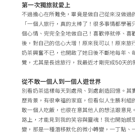
第一次獨旅就愛上
不過擔心在所難免，畢竟是做自己從來沒做過
「一個人旅行，真的太棒了！很多事情都學著
個心情、完完全全地做自己！喜歡停就停、喜
後，對自己的信心大增！原來我可以！原來旅
奶茶興奮不已，也開啟了她日後不斷地每年、
覺，尤其是長途旅行，我最近才剛完成50天的
從不敢一個人到一個人遊世界
別看奶茶這樣每天到處飛、到處創造回憶。其
歷背景，有很幸福的家庭，但看似人生勝利組
敢一個人吃飯，也很在意其他人的想法跟意見
路上，才能見到我的笑容與靈魂！我也開始感
變，那是一種潛移默化的微小轉變，一丁點、