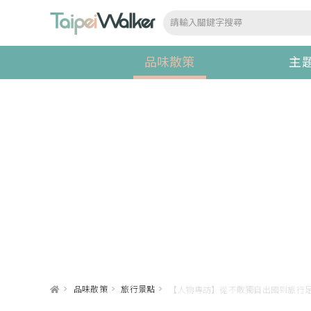
品味散策
主
>
品味散策
>
旅行景點
>
【人物專訪】從不敢獨自出國到旅行