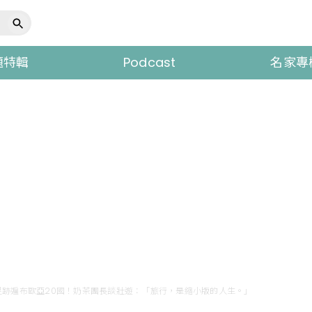
題特輯
Podcast
名家專
足跡遍布歐亞20國！奶茶團長談壯遊：「旅行，是縮小版的人生。」