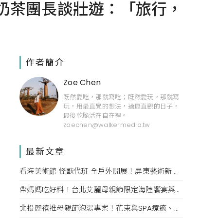
奶茶團長談壯遊：「旅行，
作者簡介
Zoe Chen
既然愛吃，那就寫吃；既然愛玩，那就寫
玩，用最直覺的想法，過最直觀的日子，
最後乾脆活在自在裡。
zoechen@walkermedia.tw
最新文章
看海美術館 怪獸代班 全戶外開展！屏東藝術新亮點 網美必拍。
帶媽媽吃好料！台北艾麗母親節限定海陸饗宴與住房專案一次收藏。
北投麗禧推母親節泡湯專案！花束與SPA療癒、甜點同步登場