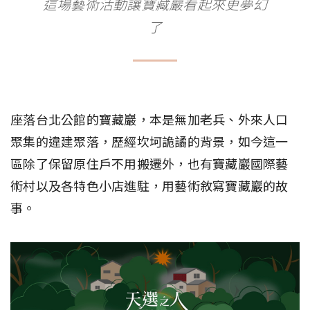
這場藝術活動讓寶藏巖看起來更夢幻
了
座落台北公館的寶藏巖，本是無加老兵、外來人口
聚集的違建聚落，歷經坎坷詭譎的背景，如今這一
區除了保留原住戶不用搬遷外，也有寶藏巖國際藝
術村以及各特色小店進駐，用藝術敘寫寶藏巖的故
事。