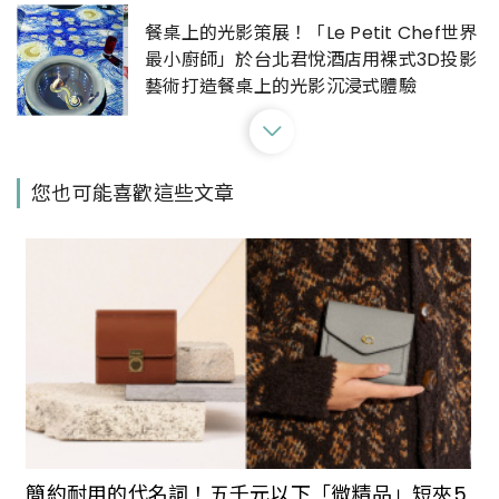
餐桌上的光影策展！「Le Petit Chef世界
最小廚師」於台北君悅酒店用裸式3D投影
藝術打造餐桌上的光影沉浸式體驗
5間星期天也吃得到的萬華排隊美食！鮮榨
您也可能喜歡這些文章
甘蔗汁好消暑，古早味涼粉伯、必比登庶
民小吃，在萬華長到台灣小吃的單純與美
味
台北華山文創園區「植方市集」接力植物
展覽市集！5/21 – 5/22 快閃兩日除了雨
林植物還有家具與展場限定盆器
義大利怪美殿堂 TOILETPAPER 雜誌特展
巡迴台北站！將米蘭普普前衛總部辦公室
簡約耐用的代名詞！五千元以下「微精品」短夾5