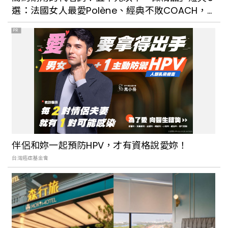
原汁重現
選：法國女人最愛Polène、經典不敗COACH，
再也不怕小廢包放不下錢包啦！
PR
古亭超人氣銅板美食「溫州街蘿蔔絲餅達
人」，不排隊吃不到的爆餡蘿蔔絲餅！
2022台北城市博覽會8/27花博開展！實
體+線上展覽同步推出，4大亮點搶先看
伴侶和妳一起預防HPV，才有資格說愛妳！
台灣癌症基金會
跟著台北市的老房子一起遊台北！2022台
北古蹟日「老屋漫遊季」8條導覽路線帶領
你我走進文化資產