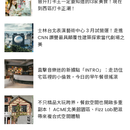
晉升打卡王一定要知道的13家美食！現在
到西區打卡正潮！
士林台北表演藝術中心 3 月試營運！走進
CNN 讚譽最具顛覆性建築探索當代劇場之
美
直擊音樂迷的新據點「INTRO」：走訪住
宅區裡的小倫敦，今日的早午餐很搖滾
不只精品大玩跨界，餐飲空間也開啟多重
副本！ ACME北美館園區、Fizz Lab肥滋
帶來複合式空間體驗