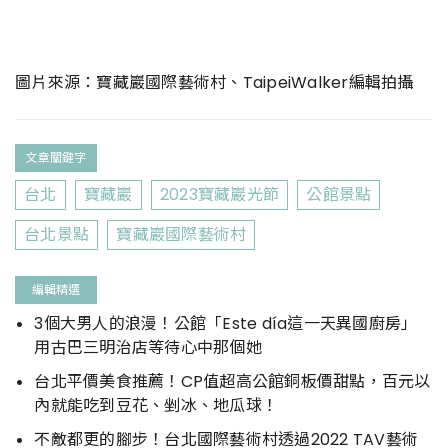
圖片來源：寶藏巖國際藝術村、TaipeiWalker編輯拍攝
文章關鍵字
台北
寶藏巖
2023寶藏巖光節
公館景點
台北景點
寶藏巖國際藝術村
編輯精選
3個大男人的浪漫！公館「Este día這一天異國廚房」
用古巴三明治店等待心中那個她
台北平價美食推薦！CP值超高公館銅板價甜點，百元以
內就能吃到豆花、剉冰、地瓜球！
不敵都更的腳步！台北國際藝術村透過2022 TAV藝術