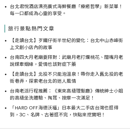
台北君悅酒店漂亮廣式海鮮餐廳「療癒哲學」新菜單！
每一口都成為心靈的享受。
旅行景點熱門文章
【走讀台北】歹鐵仔街半世紀的變化：台北中山赤峰街
上文創小店內的故事
台南四大月老廟要拜對：武廟月老打爛桃花、闊嘴月老
說媒牽姻緣，愛情也該對症下藥
【走讀台北】北投不只能泡溫泉！帶你走入舊北投的老
街巷弄，探索老台北的迷人風情
台南老派行程推薦：《東來高級理髮廳》傳統紳士小姐
的高級坐洗體驗、掏耳、按摩一次滿足！
「HARD OFF海德沃福」日本最大二手店台灣也逛得
到，3C、名牌、古著逛不完，快點來挖寶吧！