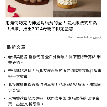
用濃情巧克力傳遞對媽媽的愛！職人級法式甜點
「法絨」推出2024母親節限定蛋糕
Recommended by
最新文章
看海美術館 怪獸代班 全戶外開展！屏東藝術新亮點 網
美必拍。
帶媽媽吃好料！台北艾麗母親節限定海陸饗宴與住房專
案一次收藏。
北投麗禧推母親節泡湯專案！花束與SPA療癒、甜點同
步登場
六福雙館母親節專案！送司康午茶 康乃馨花籃 演唱會
票，高鐵78折限量。