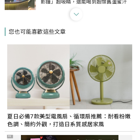
影鐘」超吸睛，還能喝到超懷舊蛋蜜汁
準備搭上時光機！台北復古日系咖啡廳推
您也可能喜歡這些文章
薦：「翌日咖啡店」昭和風裝潢超好拍、
「喫茶小豆」日式布丁讓人少女心噴發
台北不限時咖啡廳總整理！復古老宅、韓
系簡約、貓咪咖啡廳全都有，讓你靜下心
來好好感受生活的溫度
5家大安區不限時咖啡廳推薦，讓你在嘈雜
都市中獲得片刻寧靜：休習日、Think
夏日必備7款美型電風扇、循環扇推薦：耐看粉嫩
Cafe、補時⋯⋯
色調、簡約外觀，打造日系質感居家風
PR