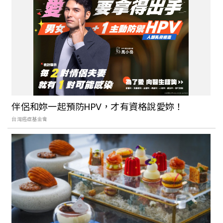
在三樓、沐鴉咖啡、好休咖啡……5家中山
區不限時咖啡廳推薦，帶你來到城市裡最
寧靜的角落
台北專屬的城市綠洲！松山區不限時咖啡
廳精選：初訪、All Day Roasting
Company，享受悠閒靜謐的午後時光
伴侶和妳一起預防HPV，才有資格說愛妳！
台灣癌症基金會
擁抱鬱鬱蔥蔥的美好：台北這幾家「植物
系咖啡廳」，為你的生活帶來為綠色療癒