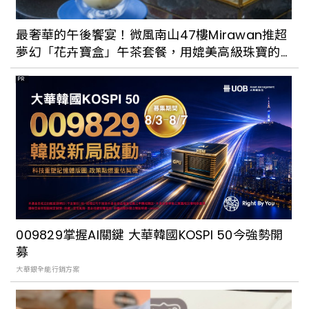
最奢華的午後饗宴！微風南山47樓Mirawan推超
夢幻「花卉寶盒」午茶套餐，用媲美高級珠寶的
精緻甜點撫慰疲憊的心
PR
009829掌握AI關鍵 大華韓國KOSPI 50今強勢開
募
大華銀全能行銷方案