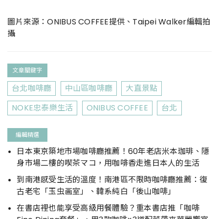
圖片來源：ONIBUS COFFEE提供、Taipei Walker編輯拍
攝
文章關鍵字
台北咖啡廳
中山區咖啡廳
大直景點
NOKE忠泰樂生活
ONIBUS COFFEE
台北
編輯精選
日本東京築地市場咖啡廳推薦！60年老店米本珈琲、隱
身市場二樓的喫茶マコ，用咖啡香走進日本人的生活
到南港感受生活的溫度！南港區不限時咖啡廳推薦：復
古老宅「玉虫画室」、韓系純白「後山咖啡」
在書店裡也能享受高級用餐體驗？重本書店推「咖啡