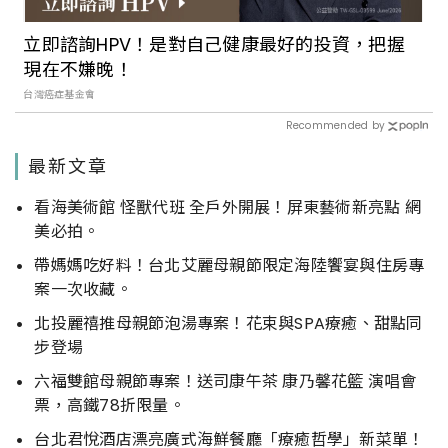
立即諮詢HPV！是對自己健康最好的投資，把握
現在不嫌晚！
台灣癌症基金會
Recommended by
最新文章
看海美術館 怪獸代班 全戶外開展！屏東藝術新亮點 網
美必拍。
帶媽媽吃好料！台北艾麗母親節限定海陸饗宴與住房專
案一次收藏。
北投麗禧推母親節泡湯專案！花束與SPA療癒、甜點同
步登場
六福雙館母親節專案！送司康午茶 康乃馨花籃 演唱會
票，高鐵78折限量。
台北君悅酒店漂亮廣式海鮮餐廳「療癒哲學」新菜單！