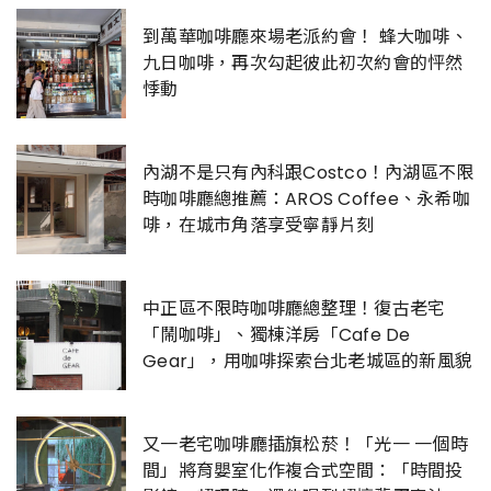
到萬華咖啡廳來場老派約會！ 蜂大咖啡、
九日咖啡，再次勾起彼此初次約會的怦然
悸動
內湖不是只有內科跟Costco！內湖區不限
時咖啡廳總推薦：AROS Coffee、永希咖
啡，在城市角落享受寧靜片刻
中正區不限時咖啡廳總整理！復古老宅
「鬧咖啡」、獨棟洋房「Cafe De
Gear」，用咖啡探索台北老城區的新風貌
又一老宅咖啡廳插旗松菸！「光一 一個時
間」將育嬰室化作複合式空間：「時間投