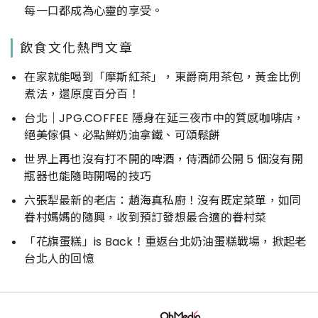
每一口都成為心靈的享受。
飲食文化熱門文章
在家就能喝到「摩斯紅茶」，東爵商用茶包，黃金比例
煮法，還原度百分百！
台北｜JPG.COFFEE 隱身在延三夜市中的質感咖啡店，
絕美傢俱、必點鮮奶油拿鐵、可頌鬆餅
世界上再也沒有打不開的啤酒，侍酒師公開 5 個沒有開
瓶器也能隨時開喝的技巧
六張犁最新的老店：趙海真私廚！沒有既定菜單，如同
眷村媽媽的隨興，收到預訂發想最合適的眷村菜
「花旗蛋糕」is Back！重返台北奶油蛋糕戰場，掀起老
台北人的回憶