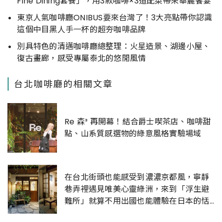
Fine Dining套餐」，用3款咖啡×3道配菜帶來華麗饗宴
東京人氣咖啡廳ONIBUS要來台灣了！3大亮點帶你認識
這個中目黑人手一杯的超夯咖啡品牌
別具特色的清邁咖啡廳總整理：火星造景、湖邊小屋、
復古畫廊，感受專屬泰北的悠閒風情
台北咖啡廳的相關文章
Re 森³ 再開幕！結合爵士喫茶店、咖啡甜
點、山系質感選物的綠意風格實驗場域
在台北街頭也能感受到濃濃京都風，寧靜
巷弄裡遇見唯美心靈綠洲，來到「浮生避
難所」就算不用出國也能體驗在日本的恬
靜氛圍