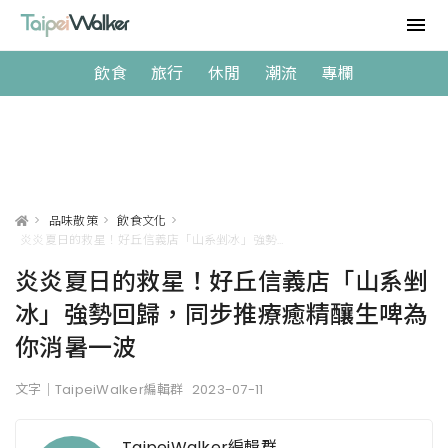
飲食
旅行
休閒
潮流
專欄
>
品味散策
>
飲食文化
>
炎炎夏日的救星！好丘信義店「山系剉冰」強勢回歸，同步推療癒精釀生啤為你消暑一波
炎炎夏日的救星！好丘信義店「山系剉
冰」強勢回歸，同步推療癒精釀生啤為
你消暑一波
文字｜TaipeiWalker編輯群
2023-07-11
TaipeiWalker編輯群