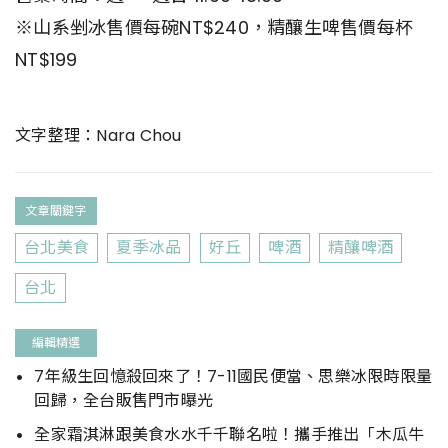
※山系剉冰售價每碗NT$240，精釀生啤售價每杯
NT$199
文字整理：Nara Chou
文章關鍵字
台北美食
夏季冰品
好丘
啤酒
精釀啤酒
台北
編輯精選
7年級生回憶殺回來了！7-11國民便當、思樂冰限時限量
回歸，全台販售門市曝光
全家霜淇淋跟美食水水千千聯名啦！攜手推出「木瓜牛