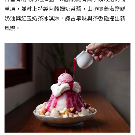
草凍，並淋上特製阿薩姆奶茶醬，山頂覆蓋海鹽鮮
奶油與紅玉奶茶冰淇淋，讓古早味與茶香碰撞出新
風貌。