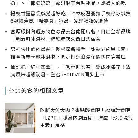
奶」、「椰椰奶奶」霜淇淋等台味冰品，螞蟻人必吃
楊枝甘露雪糕感覺超好吃！哈林庾澄慶攜手枝仔冰城推
6款懷舊風「哈零食」冰品，家樂福獨家販售
宮原眼科內超夯特色冰品去台南開店啦！日出全新品牌
「明治町冰淇淋」進駐赤崁東街日式宿舍
男神法比歐的最愛！哈根達斯攜手「甜點界的畢卡索」
推全新馬卡龍冰淇淋，同步打造浪漫花園快閃信義區
龜記把「紅柚翡翠」、「秀水旺梨春」變成冰棒了！清
爽風味超級消暑，全台7-ELEVEN同步上市
台北美食的相關文章
吃膩大魚大肉？來點輕食吧！極簡輕食吧
「LZPT 」隱身內湖五期，洋溢「沙漠現代
主義」風格