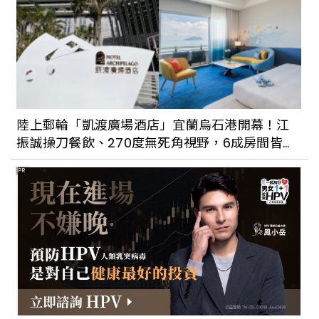
陸上郵輪「凱渡廣場酒店」宜蘭烏石港開幕！江
振誠操刀餐飲、270度無死角視野，6成房間皆面
海
PR