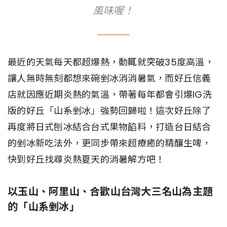
風味喔！
最近的天氣每天都超爆熱，動輒就突破35度高溫，
讓人無時無刻都想來碗剉冰消消暑氣，而好丘信義
店就因應近期炎熱的氣溫，帶著每年都會引爆IG洗
版的好丘「山系剉冰」強勢回歸啦！這次好丘除了
再度將日式刨冰結合台式果物餡料，打造台日結合
的剉冰新吃法外，更同步帶來超療癒的精釀生啤，
快到好丘找尋炎熱夏天的消暑解方吧！
以玉山、阿里山、合歡山台灣大三名山為主題
的「山系剉冰」