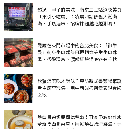
超過一甲子的美味，南京三民站深夜美食
「東引小吃店」：凌晨四點依舊人潮滿
滿，手切滷味、招牌拌麵越吃越涮嘴！
隱藏在東門市場中的台北美食：「御牛
殿」刺身牛肉麵每日現切鮮美生牛肉淋
湯，香醇清燉、濃郁紅燒湯底各有千秋！
秋蟹怎麼吃才對味？專訪新式粵菜餐廳玖
尹主廚李冠儀，用中西混搭創意表現食慾
之秋
墨西哥菜也能如此精緻！The Tavernist
全新墨西哥菜單，用炙燒石頭海鮮湯、手