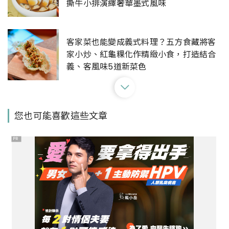
撕牛小排演繹奢華墨式風味
客家菜也能變成義式料理？五方食藏將客
家小炒、紅龜粿化作精緻小食，打造結合
義、客風味5道新菜色
台北古亭捷運站同安街麵線羹，在地五十
您也可能喜歡這些文章
年無名老店，麻辣臭豆腐、料多麵線羹，
不排隊吃不到的好滋味！
PR
善導寺 忠青商行｜不用特地下台南，台北
也吃得到美味蝦仁飯，文青飯館銅板價美
味！