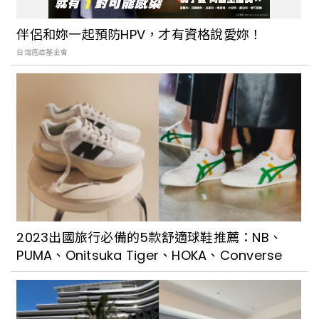
5間星期天也吃得到的萬華排隊美食！鮮榨
甘蔗汁好消暑，古早味涼粉伯、必比登庶
伴侶和妳一起預防HPV，才有資格說愛妳！
民小吃，在萬華長到台灣小吃的單純與美
台灣癌症基金會
味
手執繪筆的行樂作家_林嘉翔：碼頭工人
上工前吃的慈聖宮廟前米粉湯、鹹粥等高
熱量小吃， 迪化街上的杏仁油條及消失的
醬菜清粥，都是屬於大稻埕繁華一頁的早
餐時光
大稻埕老字號小吃：永樂米苔傳承古法的
經典美味依舊不變
2023出國旅行必備的5款舒適球鞋推薦：NB、
PUMA、Onitsuka Tiger、HOKA、Converse
萬華人一定都知道的老滋味，營業101年的
「兩喜號魷魚焿」，由第四代老闆帶著感
激、樂觀、創意，大步邁向下個百年