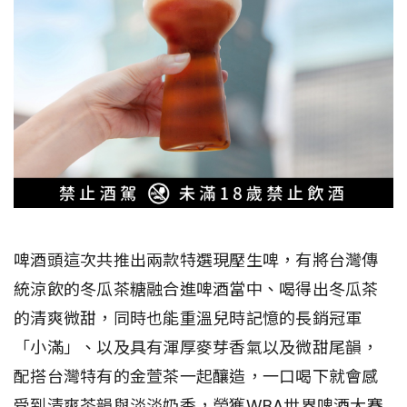
啤酒頭這次共推出兩款特選現壓生啤，有將台灣傳
統涼飲的冬瓜茶糖融合進啤酒當中、喝得出冬瓜茶
的清爽微甜，同時也能重溫兒時記憶的長銷冠軍
「小滿」、以及具有渾厚麥芽香氣以及微甜尾韻，
配搭台灣特有的金萱茶一起釀造，一口喝下就會感
受到清爽茶韻與淡淡奶香，榮獲WBA世界啤酒大賽