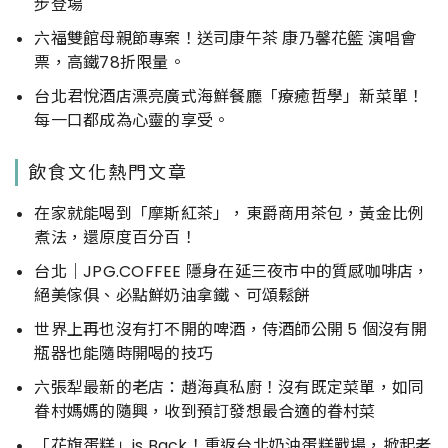
步登場
六福雙館母親節專案！送司康午茶 康乃馨花籃 演唱會
票，高鐵78折限量。
台北君悅酒店漂亮廣式海鮮餐廳「療癒哲學」新菜單！
每一口都成為心靈的享受。
飲食文化熱門文章
在家就能喝到「摩斯紅茶」，東爵商用茶包，黃金比例
煮法，還原度百分百！
台北｜JPG.COFFEE 隱身在延三夜市中的質感咖啡店，
絕美傢俱、必點鮮奶油拿鐵、可頌鬆餅
世界上再也沒有打不開的啤酒，侍酒師公開 5 個沒有開
瓶器也能隨時開喝的技巧
六張犁最新的老店：趙海真私廚！沒有既定菜單，如同
眷村媽媽的隨興，收到預訂發想最合適的眷村菜
「花旗蛋糕」is Back！重返台北奶油蛋糕戰場，掀起老