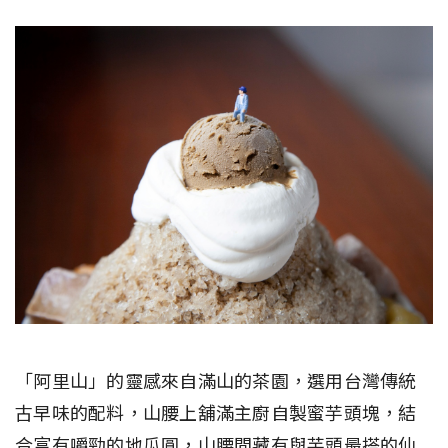
「阿里山」的靈感來自滿山的茶園，選用台灣傳統
古早味的配料，山腰上舖滿主廚自製蜜芋頭塊，結
合富有嚼勁的地瓜圓，山腰間藏有與芋頭最搭的仙