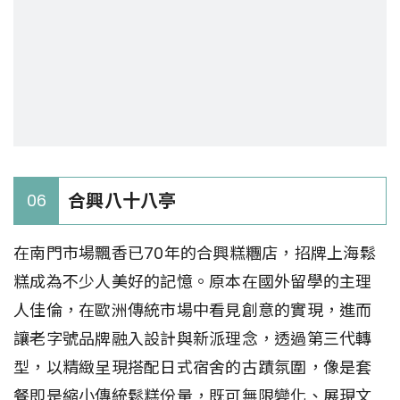
合興八十八亭
06
在南門市場飄香已70年的合興糕糰店，招牌上海鬆
糕成為不少人美好的記憶。原本在國外留學的主理
人佳倫，在歐洲傳統市場中看見創意的實現，進而
讓老字號品牌融入設計與新派理念，透過第三代轉
型，以精緻呈現搭配日式宿舍的古蹟氛圍，像是套
餐即是縮小傳統鬆糕份量，既可無限變化、展現文