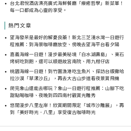
台北君悅酒店漂亮廣式海鮮餐廳「療癒哲學」新菜單！
每一口都成為心靈的享受。
熱門文章
望海發呆是最好的解憂良藥！新北三芝淺水灣一日遊行
程推薦：到海景咖啡廳放空、傍晚去望海平台看夕陽
嘉義海線一日遊！漫步最美秘境「白水湖壽島」、東石
烤蚵吃到飽，還可以順遊故宮南院、用九柑仔店
桃園海線一日遊！到竹圍漁港吃生魚片、探訪台版撒哈
拉沙漠「草漯沙丘」，再去大古山步道看夜景賞飛機
爬完象山還能去哪玩？象山一日遊行程推薦：山腳下吃
甜點喝咖啡、夜晚到四四南村觀賞光雕秀
悠閒漫步八里左岸！欣賞期間限定「城市沙雕展」，再
到「美好時光．八里」享受復古咖啡時光