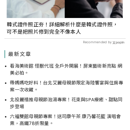
韓式證件照正夯！詳細解析什麼是韓式證件照，
可不是把照片修到完全不像本人
Recommended by
最新文章
看海美術館 怪獸代班 全戶外開展！屏東藝術新亮點 網
美必拍。
帶媽媽吃好料！台北艾麗母親節限定海陸饗宴與住房專
案一次收藏。
北投麗禧推母親節泡湯專案！花束與SPA療癒、甜點同
步登場
六福雙館母親節專案！送司康午茶 康乃馨花籃 演唱會
票，高鐵78折限量。