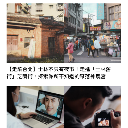
【走讀台北】士林不只有夜市！走進「士林舊
街」芝蘭街，探索你所不知道的聚落神農宮