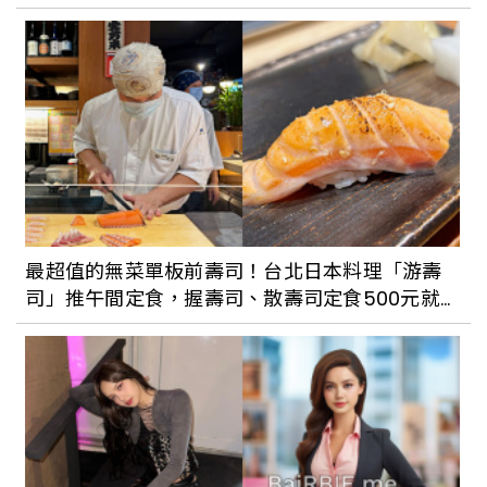
巷弄小店構築城市魅力 台中1日散策
假日悠閒散策 北投一日小旅行
最超值的無菜單板前壽司！台北日本料理「游壽
司」推午間定食，握壽司、散壽司定食500元就
能品嚐
探索隱身在中山區巷弄的私房景點 赤峰街
文青漫遊