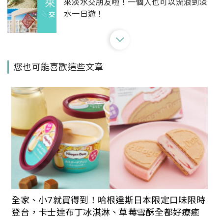
來淡水交朋友啦！一個人也可以流浪到淡
水一日遊！
從駁二特區開始一場文青小旅行吧 高雄2
您也可能喜歡這些文章
天1夜輕鬆旅
台中海線漫遊~玩樂新亮點搶先體驗
一日文青養成計畫 咖啡展覽通通有
全家、小7就買得到！哈根達斯日本限定口味限時
登台，卡士達布丁冰淇淋、草莓雪酥全都好療癒