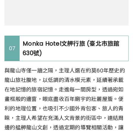
Monka Hotel文舺行旅 (臺北市旅館
07
630號)
與龍山寺僅一牆之隔，主理人選在約莫60年歷史的
龍山旅社腹地，以低調的清水模元素，延續著承載
在地記憶的旅宿記憶。走進每一間房型，透過宛如
畫框般的邊窗，眼底盡收百年廟宇的壯麗屋簷。便
利的地理位置，也吸引不少國外背包客、旅人的青
睞，主理人希望在充滿人文背景的街區中，連結周
邊的艋舺龍山文創，透過定期的導覽相關活動，讓