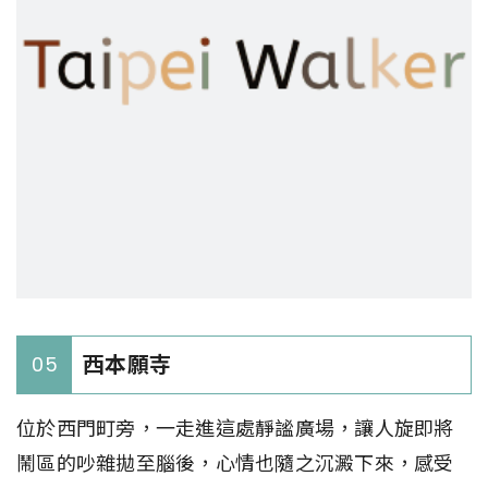
西本願寺
05
位於西門町旁，一走進這處靜謐廣場，讓人旋即將
鬧區的吵雜拋至腦後，心情也隨之沉澱下來，感受