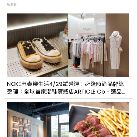
探索隱身在中山區巷弄的私房景點 赤峰街
新素簡
文青漫遊
NOKE忠泰樂生活4/29試營運！必逛時尚品牌總
整理：全球首家潮鞋實體店ARTICLE Co、選品女
裝店全都超好逛