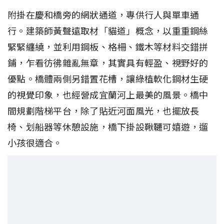
附掛在慶和橋旁的網狀通道，專供行人與單車通
行。建築師黃聲遠取材「貓道」概念，以重重鋼絲
緊緊纏繞，並利用鋼板、格柵、鐵木等材料交錯拼
鋪，乍看彷彿雜亂無章，其實具有輕盈、視野好的
優點。橋體兩側另錯置花槽，讓綠植軟化鋼材生硬
的視覺印象，也經營成宜蘭河上最美的風景。橋中
間規劃階梯平台，除了貼近河面風光，也擺放長
椅、划船器等休憩設施，橋下掛設鞦韆可嬉遊，遛
小孩很適合。