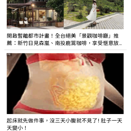
一日文青養成計畫 咖啡展覽通通有
開啟暫離都市計畫！全台絕美「景觀咖啡廳」推
薦：新竹日見森嵐、南投鹿篙咖啡，享受愜意放
鬆時光
PR
巷弄小店構築城市魅力 台中1日散策
假日悠閒散策 北投一日小旅行
起床就先做件事，沒三天小腹就不見了! 肚子一天
天變小！