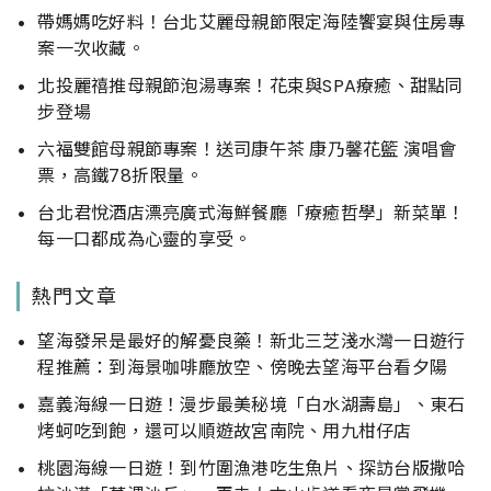
帶媽媽吃好料！台北艾麗母親節限定海陸饗宴與住房專
案一次收藏。
北投麗禧推母親節泡湯專案！花束與SPA療癒、甜點同
步登場
六福雙館母親節專案！送司康午茶 康乃馨花籃 演唱會
票，高鐵78折限量。
台北君悅酒店漂亮廣式海鮮餐廳「療癒哲學」新菜單！
每一口都成為心靈的享受。
熱門文章
望海發呆是最好的解憂良藥！新北三芝淺水灣一日遊行
程推薦：到海景咖啡廳放空、傍晚去望海平台看夕陽
嘉義海線一日遊！漫步最美秘境「白水湖壽島」、東石
烤蚵吃到飽，還可以順遊故宮南院、用九柑仔店
桃園海線一日遊！到竹圍漁港吃生魚片、探訪台版撒哈