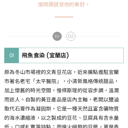
慢閱讀感受他的美好。
D1
D2
飛魚食染 (宜蘭店)
01
原為冬山市場裡的文青豆花店，近來擴點進駐宜蘭
市著名老宅「太平醫院」，小清新風格傳統甜品，
加上懷舊的時光空間，慢條斯理的從容步調，溫潤
而迷人。自製的黃豆產品是店內主軸，老闆以鹽滷
取代石膏作為凝固劑，它是一種天然且富含礦物質
的海水濃縮液，以之製成的豆花、豆腐具有含水量
低、口感札實等特點；而慢火細熬的豆漿，更是香