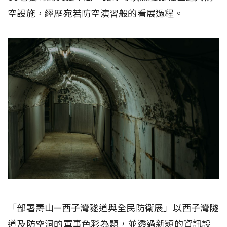
空設施，經歷宛若防空演習般的看展過程。
「部署壽山—西子灣隧道與全民防衛展」以西子灣隧
道及防空洞的軍事色彩為題，並透過新穎的資訊設