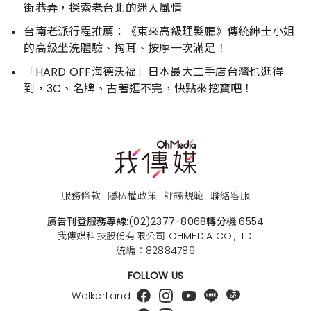
街巷弄，探索老台北的迷人風情
台南老派行程推薦：《東來高級理髮廳》傳統紳士小姐
的高級坐洗體驗、掏耳、按摩一次滿足！
「HARD OFF海德沃福」日本最大二手店台灣也逛得
到，3C、名牌、古著逛不完，快點來挖寶吧！
服務條款
隱私權政策
評鑑規範
聯絡客服
廣告刊登服務專線:
(02)2377-8068
轉分機 6554
我傳媒科技股份有限公司 OHMEDIA CO.,LTD.
統編：82884789
FOLLOW US
WalkerLand