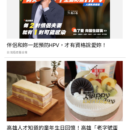
「惡宇宙」用搞笑惡趣味傳遞自由精神，
邀請觀眾「千萬要抬頭」！
高雄藝文景點大集合！結合港都美學的流
行音樂中心、高雄總圖、高美館，讓藝文
伴侶和妳一起預防HPV，才有資格說愛妳！
建築天際線與港灣風光融為一體！
台灣癌症基金會
2022台灣設計展在高雄！10大主題展覽搶
先公開：親自走進元宇宙、船上看展，還
有更多不同面向的港都等你來探索
又一充滿老靈魂的高雄展覽！《高雄
yáo》將中都唐榮磚窯廠化作期間限定展
場，用3大展覽亮點帶你認識磚窯廠的昔日
風光
高雄人才知道的童年生日回憶！高雄「老字號蛋