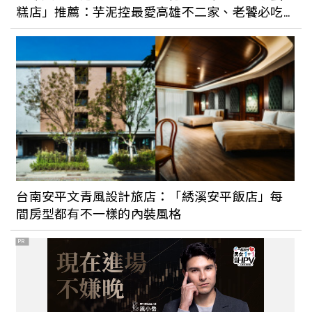
糕店」推薦：芋泥控最愛高雄不二家、老饕必吃
日本設計大師皆川明《TSUZUKU》展落腳
百樂冰淇淋蛋糕
高美館！品牌 25 年創作歷程海外首展 10
月登場
台南安平文青風設計旅店：「綉溪安平飯店」每
間房型都有不一樣的內裝風格
PR