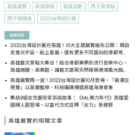
高雄展覽
高雄景點
高雄活動
西子灣景點
西子灣隧道
2022台灣設計展
編輯精選
2022台灣設計展在高雄！10大主題展覽搶先公開：親自
走進元宇宙、船上看展，還有更多不同面向的港都等你
來探索
高雄藝文景點大集合！結合港都美學的流行音樂中心、
高雄總圖、高美館，讓藝文建築天際線與港灣風光融為
一體！
高雄展覽再一波！2022台灣設計展10月登場，「最潮主
視覺」以漸層藍綠、科技編碼傳遞高雄海港意象
集結9組女性藝術家訴說故事：《Ms.美力年代》高雄愛
國婦人館登場，以當代方式詮釋「女力」新樣貌
高雄展覽的相關文章