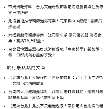
帶媽媽吃好料！台北艾麗母親節限定海陸饗宴與住房專
案一次收藏。
北投麗禧推母親節泡湯專案！花束與SPA療癒、甜點同
步登場
六福雙館母親節專案！送司康午茶 康乃馨花籃 演唱會
票，高鐵78折限量。
台北君悅酒店漂亮廣式海鮮餐廳「療癒哲學」新菜單！
每一口都成為心靈的享受。
旅行景點熱門文章
【走讀台北】歹鐵仔街半世紀的變化：台北中山赤峰街
上文創小店內的故事
台南四大月老廟要拜對：武廟月老打爛桃花、闊嘴月老
說媒牽姻緣，愛情也該對症下藥
【走讀台北】北投不只能泡溫泉！帶你走入舊北投的老