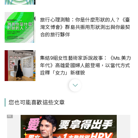
旅行心理測驗：你是什麼形狀的人？《臺
灣文博會》群島共振用形狀測出與你最契
合的旅行夥伴
集結9組女性藝術家訴說故事：《Ms.美力
年代》高雄愛國婦人館登場，以當代方式
詮釋「女力」新樣貌
高雄展覽再一波！2022台灣設計展10月登
您也可能喜歡這些文章
場，「最潮主視覺」以漸層藍綠、科技編
碼傳遞高雄海港意象
PR
2022高雄電影節主視覺曝光！年度主題