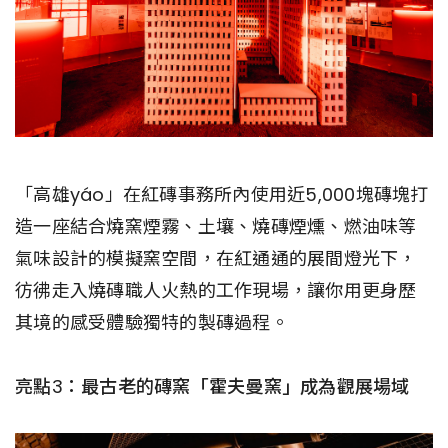
「高雄yáo」在紅磚事務所內使用近5,000塊磚塊打
造一座結合燒窯煙霧、土壤、燒磚煙燻、燃油味等
氣味設計的模擬窯空間，在紅通通的展間燈光下，
彷彿走入燒磚職人火熱的工作現場，讓你用更身歷
其境的感受體驗獨特的製磚過程。
亮點3：最古老的磚窯「霍夫曼窯」成為觀展場域