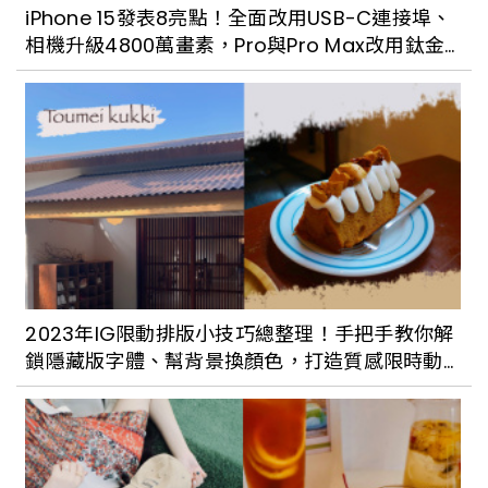
iPhone 15發表8亮點！全面改用USB-C連接埠、
高雄展覽再一波！2022台灣設計展10月登
相機升級4800萬畫素，Pro與Pro Max改用鈦金
場，「最潮主視覺」以漸層藍綠、科技編
屬設計
碼傳遞高雄海港意象
2023年IG限動排版小技巧總整理！手把手教你解
鎖隱藏版字體、幫背景換顏色，打造質感限時動
態