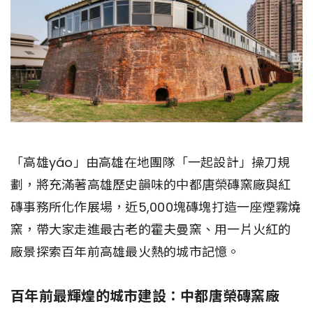
「高雄yáo」由高雄在地團隊「一起設計」操刀規
劃，將充滿著高雄歷史韻味的中都唐榮磚窯廠與紅
磚事務所化作展場，近5,000塊磚塊打造一座煙霧燒
窯，帶大家走進最古老的霍夫曼窯、用一片火紅的
廠景探索百年前高雄最火熱的城市記憶。
百年前最輝煌的城市建設：中都唐榮磚窯廠