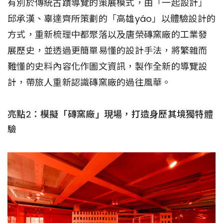
有別於傳統古蹟導覽的策展模式，由「一起設計」
邱承漢、辜達齊所策劃的「高雄yáo」以體驗設計的
方式，重新梳理中都聚落以及唐榮磚窯廠的工業發
展歷史，並透過更簡單易懂的設計手法，將繁雜而
難懂的史料內容化作圖文資訊，製作全新的導覽設
計，帶旅人重新認識磚窯廠的過往風華。
亮點2：模擬「磚窯廠」現場，打造身歷其境獨特體
驗