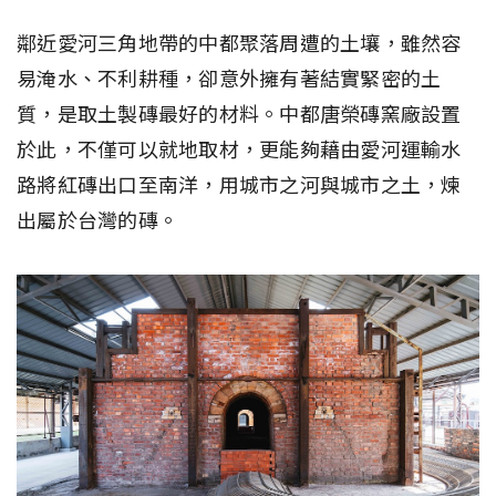
鄰近愛河三角地帶的中都聚落周遭的土壤，雖然容
易淹水、不利耕種，卻意外擁有著結實緊密的土
質，是取土製磚最好的材料。中都唐榮磚窯廠設置
於此，不僅可以就地取材，更能夠藉由愛河運輸水
路將紅磚出口至南洋，用城市之河與城市之土，煉
出屬於台灣的磚。