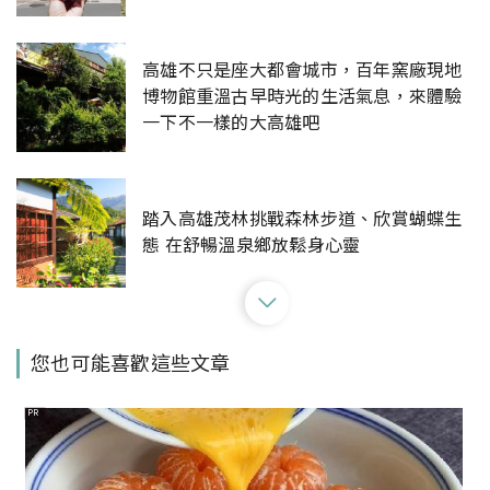
高雄不只是座大都會城市，百年窯廠現地
博物館重溫古早時光的生活氣息，來體驗
一下不一樣的大高雄吧
踏入高雄茂林挑戰森林步道、欣賞蝴蝶生
態 在舒暢溫泉鄉放鬆身心靈
超萌巨大貼圖角色出沒愛河灣！響應文博
您也可能喜歡這些文章
會在高雄，高市府「聊療漂漂河」療癒亮
相
PR
旅行心理測驗：你是什麼形狀的人？《臺