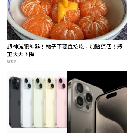
灣文博會》群島共振用形狀測出與你最契
合的旅行夥伴
編輯帶你逛2022台灣文博會！「群島共
振」主題館4大亮點搶先看，一起從島嶼
超神減肥神器！橘子不要直接吃，加點這個！體
上看見生活靈感
重天天下降
新素簡
結合岡山羊肉爐、旗津海灘在地元素！高
雄戶政事務所打造「攝影棚等級」結婚背
板，美出新高度！
集結9組女性藝術家訴說故事：《Ms.美力
年代》高雄愛國婦人館登場，以當代方式
詮釋「女力」新樣貌