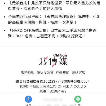
【走讀台北】北投不只能泡溫泉！帶你走入舊北投的老
街巷弄，探索老台北的迷人風情
台南老派行程推薦：《東來高級理髮廳》傳統紳士小姐
的高級坐洗體驗、掏耳、按摩一次滿足！
「HARD OFF海德沃福」日本最大二手店台灣也逛得
到，3C、名牌、古著逛不完，快點來挖寶吧！
服務條款
隱私權政策
評鑑規範
聯絡客服
廣告刊登服務專線:
(02)2377-8068
轉分機 6554
我傳媒科技股份有限公司 OHMEDIA CO.,LTD.
統編：82884789
FOLLOW US
分享
分享