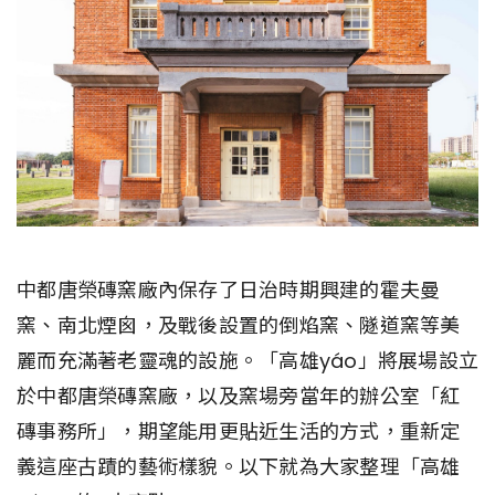
中都唐榮磚窯廠內保存了日治時期興建的霍夫曼
窯、南北煙囪，及戰後設置的倒焰窯、隧道窯等美
麗而充滿著老靈魂的設施。「高雄yáo」將展場設立
於中都唐榮磚窯廠，以及窯場旁當年的辦公室「紅
磚事務所」，期望能用更貼近生活的方式，重新定
義這座古蹟的藝術樣貌。以下就為大家整理「高雄