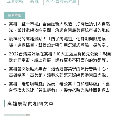
古蹟景點
高雄
2022台灣設計展
編輯精選
高雄「鹽一市場」全面翻新大改造！打開屋頂引入自然
光、設計電線收納空間，角逐台灣最美傳統市場的地位
最神秘的高雄景點！「西子灣隧道」化身期間限定展
場，透過插畫、聲景設計帶你用沉浸式體驗一探防空秘
境
2022台灣設計展在高雄！10大主題展覽搶先公開：親自
走進元宇宙、船上看展，還有更多不同面向的港都等你
來探索
高雄藝文景點大集合！結合港都美學的流行音樂中心、
高雄總圖、高美館，讓藝文建築天際線與港灣風光融為
一體！
高雄「老宅咖啡廳」推薦：老公寓「日和珈琲店」、舊
台電宿舍改建「若生靜巷」，帶你搭時光機秒回到過去
高雄景點的相關文章