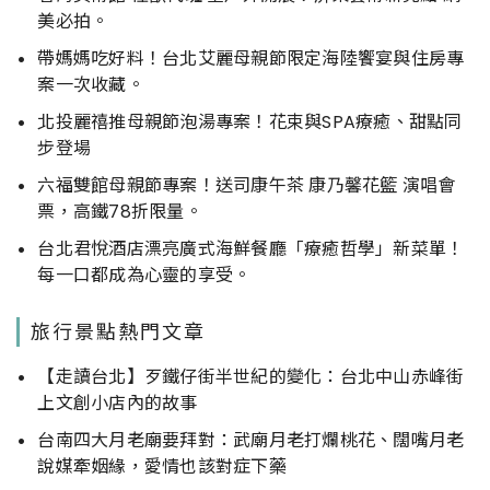
美必拍。
帶媽媽吃好料！台北艾麗母親節限定海陸饗宴與住房專
案一次收藏。
北投麗禧推母親節泡湯專案！花束與SPA療癒、甜點同
步登場
六福雙館母親節專案！送司康午茶 康乃馨花籃 演唱會
票，高鐵78折限量。
台北君悅酒店漂亮廣式海鮮餐廳「療癒哲學」新菜單！
每一口都成為心靈的享受。
旅行景點熱門文章
【走讀台北】歹鐵仔街半世紀的變化：台北中山赤峰街
上文創小店內的故事
台南四大月老廟要拜對：武廟月老打爛桃花、闊嘴月老
說媒牽姻緣，愛情也該對症下藥