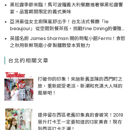
黑松露季節來臨！馬可波羅義大利餐廳推奢華黑松露饗
宴，品嘗期間限定的義式美味
亞洲最佳女主廚陳嵐舒出手！台北法式餐廳「le
beaujour」從空間到餐茶搭，挑戰Fine Dining的優雅
天花板​
英國名廚 James Sharman 開的時髦小館Fermi！食慾
之秋用新鮮現磨小麥製麵散發本質魅力
台北的相關文章
打破你的印象！來趟新舊並陳的西門町之
旅，重新感受老派、新潮和充滿大人味的
風華吧！
還停留在西區老舊印象真的會被笑！2019
晉升打卡王一定要知道的13家美食！現在
到西區打卡正潮！