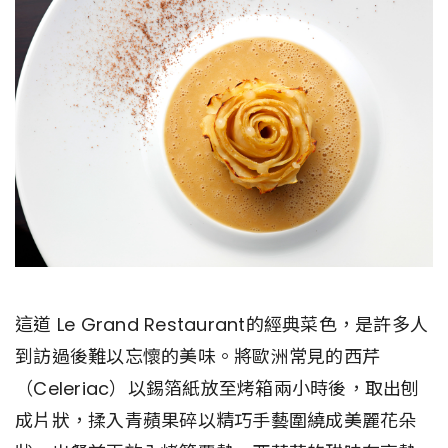
這道 Le Grand Restaurant的經典菜色，是許多人
到訪過後難以忘懷的美味。將歐洲常見的西芹
（Celeriac）以錫箔紙放至烤箱兩小時後，取出刨
成片狀，揉入青蘋果碎以精巧手藝圍繞成美麗花朵