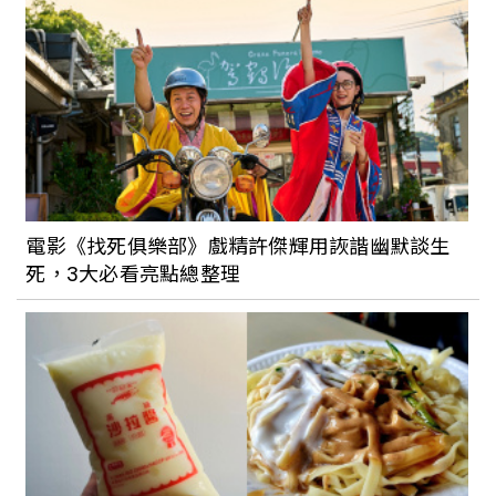
電影《找死俱樂部》戲精許傑輝用詼諧幽默談生
死，3大必看亮點總整理