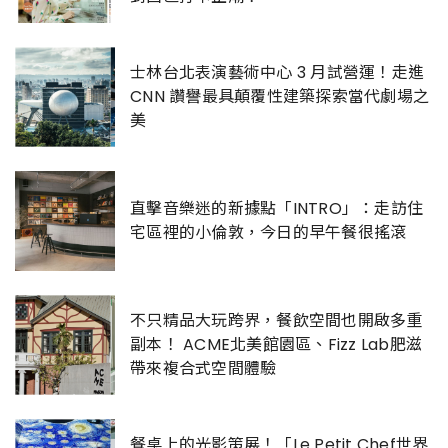
士林台北表演藝術中心 3 月試營運！走進
CNN 讚譽最具顛覆性建築探索當代劇場之
美
直擊音樂迷的新據點「INTRO」：走訪住
宅區裡的小倫敦，今日的早午餐很搖滾
不只精品大玩跨界，餐飲空間也開啟多重
副本！ ACME北美館園區、Fizz Lab肥滋
帶來複合式空間體驗
餐桌上的光影策展！「Le Petit Chef世界