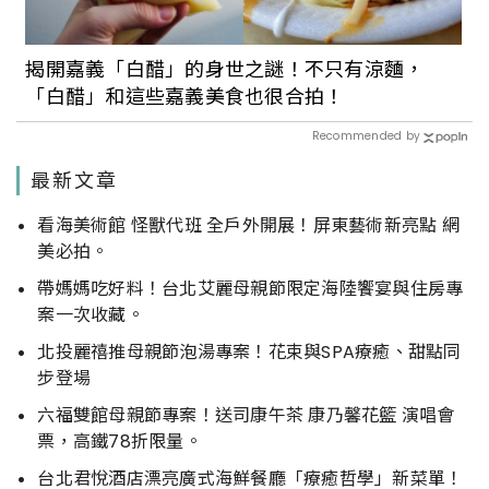
揭開嘉義「白醋」的身世之謎！不只有涼麵，
「白醋」和這些嘉義美食也很合拍！
Recommended by
最新文章
看海美術館 怪獸代班 全戶外開展！屏東藝術新亮點 網
美必拍。
帶媽媽吃好料！台北艾麗母親節限定海陸饗宴與住房專
案一次收藏。
北投麗禧推母親節泡湯專案！花束與SPA療癒、甜點同
步登場
六福雙館母親節專案！送司康午茶 康乃馨花籃 演唱會
票，高鐵78折限量。
台北君悅酒店漂亮廣式海鮮餐廳「療癒哲學」新菜單！