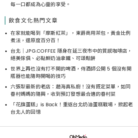
每一口都成為心靈的享受。
飲食文化熱門文章
在家就能喝到「摩斯紅茶」，東爵商用茶包，黃金比例
煮法，還原度百分百！
台北｜JPG.COFFEE 隱身在延三夜市中的質感咖啡店，
絕美傢俱、必點鮮奶油拿鐵、可頌鬆餅
世界上再也沒有打不開的啤酒，侍酒師公開 5 個沒有開
瓶器也能隨時開喝的技巧
六張犁最新的老店：趙海真私廚！沒有既定菜單，如同
眷村媽媽的隨興，收到預訂發想最合適的眷村菜
「花旗蛋糕」is Back！重返台北奶油蛋糕戰場，掀起老
台北人的回憶