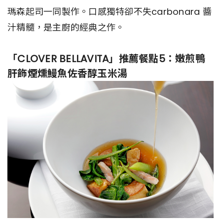
瑪森起司一同製作。口感獨特卻不失carbonara 醬
汁精髓，是主廚的經典之作。
「CLOVER BELLAVITA」推薦餐點5：嫩煎鴨
肝飾煙燻鰻魚佐香醇玉米湯