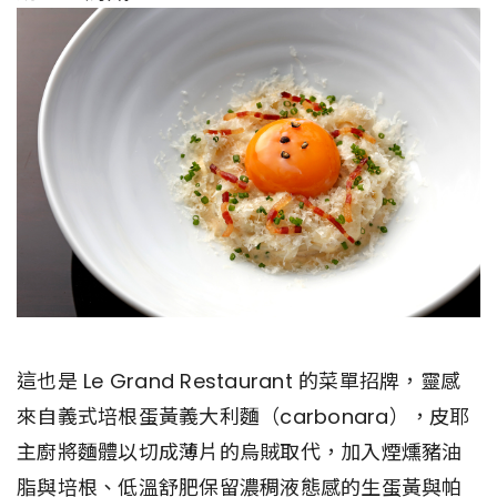
這也是 Le Grand Restaurant 的菜單招牌，靈感
來自義式培根蛋黃義大利麵（carbonara），皮耶
主廚將麵體以切成薄片的烏賊取代，加入煙燻豬油
脂與培根、低溫舒肥保留濃稠液態感的生蛋黃與帕