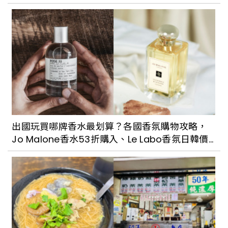
古亭超人氣銅板美食「溫州街蘿蔔絲餅達
人」，不排隊吃不到的爆餡蘿蔔絲餅！
2022台北城市博覽會8/27花博開展！實
體+線上展覽同步推出，4大亮點搶先看
出國玩買哪牌香水最划算？各國香氛購物攻略，
Jo Malone香水53折購入、Le Labo香氛日韓價
跟著台北市的老房子一起遊台北！2022台
格都好甜
北古蹟日「老屋漫遊季」8條導覽路線帶領
你我走進文化資產