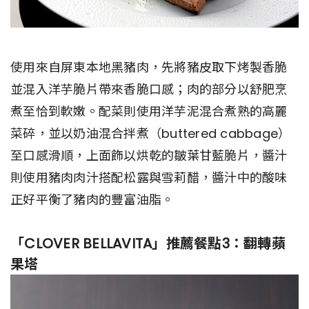
使用來自屏東本地黑豬肉，先將豬皮取下烤製香脆
並混入洋芋脆片帶來香脆口感；肉的部分以舒肥烹
煮至恰到軟嫩。配菜則使用洋芋泥混合煮熟的高麗
菜碎，並以奶油混合拌煮（buttered cabbage）
至口感滑順，上面飾以烘乾的皺葉甘藍脆片，醬汁
則使用豬肉肉汁搭配松露與雪莉醋，醬汁中的酸味
正好平衡了豬肉的豐富油脂。
「CLOVER BELLAVITA」推薦餐點3：翻轉蘋
果塔