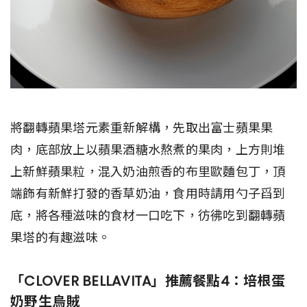
將翻轉蘋果塔元素重新解構，先取出富士蘋果果
肉，底部放上以蘋果酒糖水熬煮的果肉，上方則堆
上新鮮蘋果粒，混入奶油煎香的布里歐麵包丁，頂
端飾有新鮮打發的香草奶油，食用時請用勺子舀到
底，將各種滋味的食材一口吃下，彷彿吃到翻轉蘋
果塔的有趣滋味。
「CLOVER BELLAVITA」推薦餐點4：培根蛋
奶野生烏賊