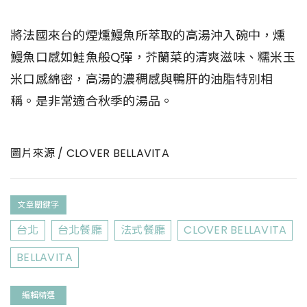
將法國來台的煙燻鰻魚所萃取的高湯沖入碗中，燻
鰻魚口感如鮭魚般Q彈，芥蘭菜的清爽滋味、糯米玉
米口感綿密，高湯的濃稠感與鴨肝的油脂特別相
稱。是非常適合秋季的湯品。
圖片來源 / CLOVER BELLAVITA
文章關鍵字
台北
台北餐廳
法式餐廳
CLOVER BELLAVITA
BELLAVITA
編輯精選