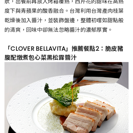
狀，出餐前再放入烤箱覆熱，西芹花的甜味在高熱
度下與青蘋果的酸香融合。台灣利用台灣產肉桂葉
乾燥後加入醬汁，並裝飾盤邊，整體初嚐如甜點般
的清爽，回味中卻無法忽略醬汁的濃郁厚實。
「CLOVER BELLAVITA」推薦餐點2：脆皮豬
腹配燉煮包心菜黑松露醬汁