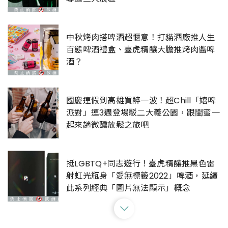
中秋烤肉搭啤酒超愜意！打貓酒廠推人生
百態啤酒禮盒、臺虎精釀大膽推烤肉醬啤
酒？
國慶連假到高雄買醉一波！超Chill「嬉啤
派對」連3週登場駁二大義公園，跟閨蜜一
起來趟微醺放鬆之旅吧
挺LGBTQ+同志遊行！臺虎精釀推黑色雷
射虹光瓶身「愛無標籤2022」啤酒，延續
此系列經典「圖片無法顯示」概念
關於這群大男孩的精釀啤酒夢！啤酒頭釀