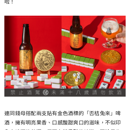
啦！
連同錢母搭配兩支貼有金色酒標的「否桔兔來」啤
酒，擁有明亮果香、口感酸甜爽口的滋味，不似印