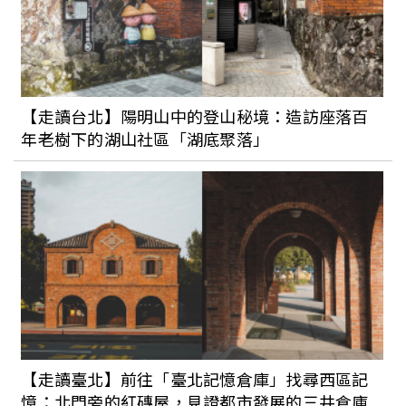
精釀啤酒界最近玩什麼？酉鬼啤酒推民俗
文化新酒標、啤酒肚釀製用莓果釀出「愛
情釀的酒」
【走讀台北】陽明山中的登山秘境：造訪座落百
年老樹下的湖山社區「湖底聚落」
酒癮犯了？無酒精酒款推薦！除了啤酒、
紅白酒、烈酒口味外，還能用RedBull調一
杯隨時喝
【走讀臺北】前往「臺北記憶倉庫」找尋西區記
憶：北門旁的紅磚屋，見證都市發展的三井倉庫