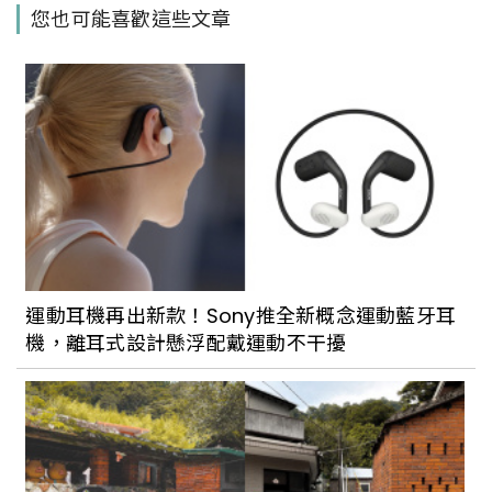
您也可能喜歡這些文章
造酒廠全新落成，鄰近先嗇宮捷運站，兼
顧釀酒與微醺
專為啤酒控打造的市集來了！2023「啤客
幫餃情美食節」登場台北圓山花博，3大亮
點搶先看
酉鬼啤酒再出新招！延續早餐酒概念，推
專屬「吐司去(掉的)邊大冰紅」的啤酒杯
運動耳機再出新款！Sony推全新概念運動藍牙耳
組
機，離耳式設計懸浮配戴運動不干擾
最近啤酒界在玩什麼？金色三麥、臺虎精
釀、Edelweiss 、海尼根、HOROYOI 互
不相讓大展創意