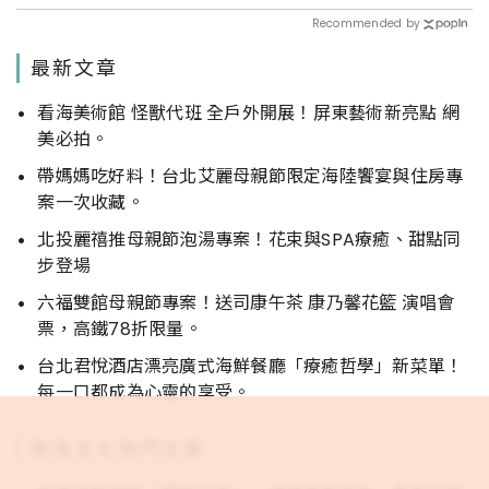
Recommended by
最新文章
看海美術館 怪獸代班 全戶外開展！屏東藝術新亮點 網
美必拍。
帶媽媽吃好料！台北艾麗母親節限定海陸饗宴與住房專
案一次收藏。
北投麗禧推母親節泡湯專案！花束與SPA療癒、甜點同
步登場
六福雙館母親節專案！送司康午茶 康乃馨花籃 演唱會
票，高鐵78折限量。
台北君悅酒店漂亮廣式海鮮餐廳「療癒哲學」新菜單！
每一口都成為心靈的享受。
飲食文化熱門文章