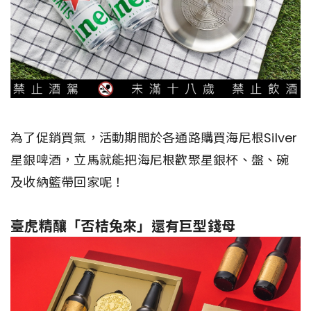
為了促銷買氣，活動期間於各通路購買海尼根Silver
星銀啤酒，立馬就能把海尼根歡聚星銀杯、盤、碗
及收納籃帶回家呢！
臺虎精釀「否桔兔來」還有巨型錢母