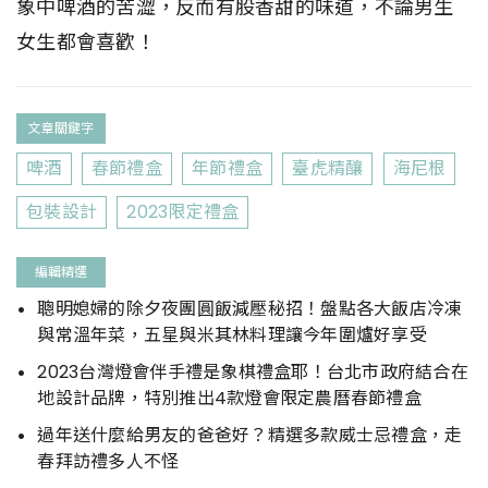
象中啤酒的苦澀，反而有股香甜的味道，不論男生
女生都會喜歡！
文章關鍵字
啤酒
春節禮盒
年節禮盒
臺虎精釀
海尼根
包裝設計
2023限定禮盒
編輯精選
聰明媳婦的除夕夜團圓飯減壓秘招！盤點各大飯店冷凍
與常溫年菜，五星與米其林料理讓今年圍爐好享受
2023台灣燈會伴手禮是象棋禮盒耶！台北市政府結合在
地設計品牌，特別推出4款燈會限定農曆春節禮盒
過年送什麼給男友的爸爸好？精選多款威士忌禮盒，走
春拜訪禮多人不怪