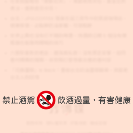
在家就能喝到「摩斯紅茶」，東爵商用茶包，黃金比例
煮法，還原度百分百！
台北｜JPG.COFFEE 隱身在延三夜市中的質感咖啡店，
絕美傢俱、必點鮮奶油拿鐵、可頌鬆餅
世界上再也沒有打不開的啤酒，侍酒師公開 5 個沒有開
瓶器也能隨時開喝的技巧
六張犁最新的老店：趙海真私廚！沒有既定菜單，如同
眷村媽媽的隨興，收到預訂發想最合適的眷村菜
「花旗蛋糕」is Back！重返台北奶油蛋糕戰場，掀起老
台北人的回憶
服務條款
隱私權政策
評鑑規範
聯絡客服