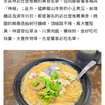
米其林必比登推薦的美食名單，控肉飯被饕客稱為
「神級」；此外，艋舺龍山寺旁的小王煮瓜、昶鴻
麵店及源芳刈包，都是著名的必比登推薦美食，周
圍的賴桑透抽蚵仔麵線、頂級甜不辣、萬大蟹殻
黃、林建發仙草冰、川業肉圓、螺絲粉、金好吃花
枝羹、大豐炸物等，也是饕客必吃名單。