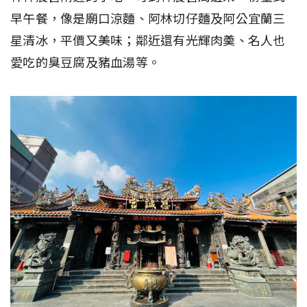
早午餐，像是廟口涼麵、阿林切仔麵及阿公宜蘭三
星清冰，平價又美味；鄰近還有光輝肉羮、名人也
愛吃的臭豆腐及豬血湯等。