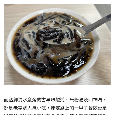
而艋舺清水巖旁的古早味鹹粥、米粉湯及四神湯，
都是老字號人氣小吃，康定路上的一甲子餐飲更是