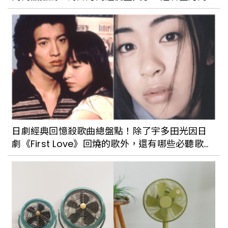
常見的紫蘇葉也有
手執繪筆的行樂作家_林嘉翔：碼頭工人
上工前吃的慈聖宮廟前米粉湯、鹹粥等高
熱量小吃， 迪化街上的杏仁油條及消失的
醬菜清粥，都是屬於大稻埕繁華一頁的早
餐時光
大稻埕老字號小吃：永樂米苔傳承古法的
經典美味依舊不變
日劇經典回憶殺歌曲總盤點！除了宇多田光因日
劇《First Love》回燒的歌外，還有哪些必聽歌
萬華人一定都知道的老滋味，營業101年的
單？
「兩喜號魷魚焿」，由第四代老闆帶著感
激、樂觀、創意，大步邁向下個百年