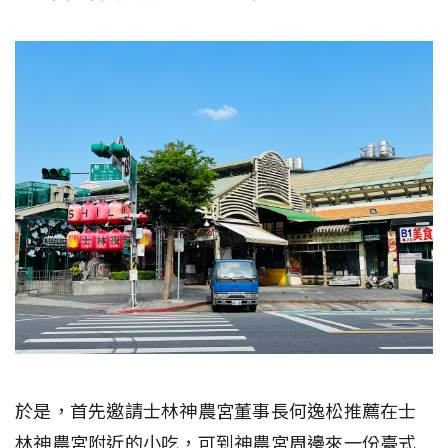
於是，首先邀請士林神農宮董事長何逸松推薦在士
林神農宮附近的小吃，可到神農宮周邊來一份臺式