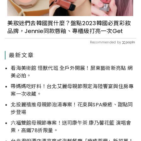
美妝迷們去韓國買什麼？盤點2023韓國必買彩妝
品牌，Jennie同款唇釉、專櫃級打亮一次Get
Recommended by
最新文章
看海美術館 怪獸代班 全戶外開展！屏東藝術新亮點 網
美必拍。
帶媽媽吃好料！台北艾麗母親節限定海陸饗宴與住房專
案一次收藏。
北投麗禧推母親節泡湯專案！花束與SPA療癒、甜點同
步登場
六福雙館母親節專案！送司康午茶 康乃馨花籃 演唱會
票，高鐵78折限量。