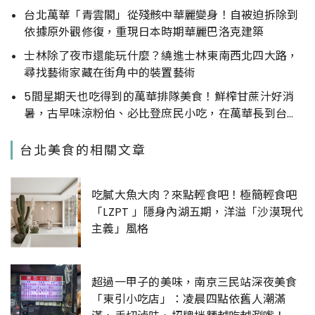
台北萬華「青雲閣」從殘骸中華麗變身！自被迫拆除到
依據原外觀修復，重現日本時期華麗巴洛克建築
士林除了夜市還能玩什麼？繞進士林東南西北四大路，
尋找藝術家藏在街角中的裝置藝術
5間星期天也吃得到的萬華排隊美食！鮮榨甘蔗汁好消
暑，古早味涼粉伯、必比登庶民小吃，在萬華長到台灣
小吃的單純與美味
台北美食的相關文章
吃膩大魚大肉？來點輕食吧！極簡輕食吧
「LZPT 」隱身內湖五期，洋溢「沙漠現代
主義」風格
超過一甲子的美味，南京三民站深夜美食
「東引小吃店」：凌晨四點依舊人潮滿