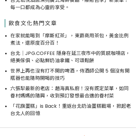
台北君悅酒店漂亮廣式海鮮餐廳「療癒哲學」新菜單！
每一口都成為心靈的享受。
飲食文化熱門文章
在家就能喝到「摩斯紅茶」，東爵商用茶包，黃金比例
煮法，還原度百分百！
台北｜JPG.COFFEE 隱身在延三夜市中的質感咖啡店，
絕美傢俱、必點鮮奶油拿鐵、可頌鬆餅
世界上再也沒有打不開的啤酒，侍酒師公開 5 個沒有開
瓶器也能隨時開喝的技巧
六張犁最新的老店：趙海真私廚！沒有既定菜單，如同
眷村媽媽的隨興，收到預訂發想最合適的眷村菜
「花旗蛋糕」is Back！重返台北奶油蛋糕戰場，掀起老
台北人的回憶