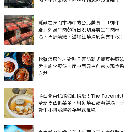
滿，手切滷味、招牌拌麵越吃越涮嘴！
隱藏在東門市場中的台北美食：「御牛
殿」刺身牛肉麵每日現切鮮美生牛肉淋
湯，香醇清燉、濃郁紅燒湯底各有千秋！
秋蟹怎麼吃才對味？專訪新式粵菜餐廳玖
尹主廚李冠儀，用中西混搭創意表現食慾
之秋
墨西哥菜也能如此精緻！The Tavernist
全新墨西哥菜單，用炙燒石頭海鮮湯、手
撕牛小排演繹奢華墨式風味