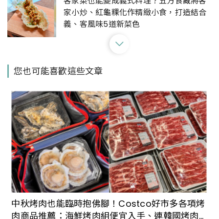
客家菜也能變成義式料理？五方食藏將客
家小炒、紅龜粿化作精緻小食，打造結合
義、客風味5道新菜色
台北古亭捷運站同安街麵線羹，在地五十
您也可能喜歡這些文章
年無名老店，麻辣臭豆腐、料多麵線羹，
不排隊吃不到的好滋味！
善導寺 忠青商行｜不用特地下台南，台北
也吃得到美味蝦仁飯，文青飯館銅板價美
味！
5間星期天也吃得到的萬華排隊美食！鮮榨
甘蔗汁好消暑，古早味涼粉伯、必比登庶
中秋烤肉也能臨時抱佛腳！Costco好市多各項烤
民小吃，在萬華長到台灣小吃的單純與美
肉商品推薦：海鮮烤肉組便宜入手、連韓國烤肉
味