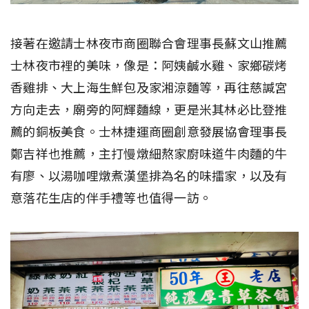
接著在邀請士林夜市商圈聯合會理事長蘇文山推薦
士林夜市裡的美味，像是：阿姨鹹水雞、家鄉碳烤
香雞排、大上海生鮮包及家湘涼麵等，再往慈諴宮
方向走去，廟旁的阿輝麵線，更是米其林必比登推
薦的銅板美食。士林捷運商圈創意發展協會理事長
鄭吉祥也推薦，主打慢燉細熬家廚味道牛肉麵的牛
有廖、以湯咖哩燉煮漢堡排為名的味擂家，以及有
意落花生店的伴手禮等也值得一訪。