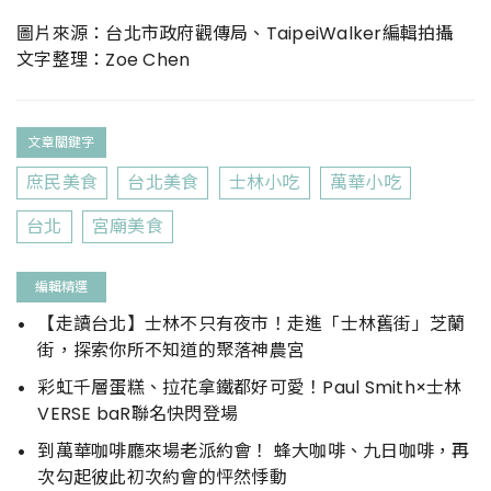
圖片來源：台北市政府觀傳局、TaipeiWalker編輯拍攝
文字整理：Zoe Chen
文章關鍵字
庶民美食
台北美食
士林小吃
萬華小吃
台北
宮廟美食
編輯精選
【走讀台北】士林不只有夜市！走進「士林舊街」芝蘭
街，探索你所不知道的聚落神農宮
彩虹千層蛋糕、拉花拿鐵都好可愛！Paul Smith×士林
VERSE baR聯名快閃登場
到萬華咖啡廳來場老派約會！ 蜂大咖啡、九日咖啡，再
次勾起彼此初次約會的怦然悸動