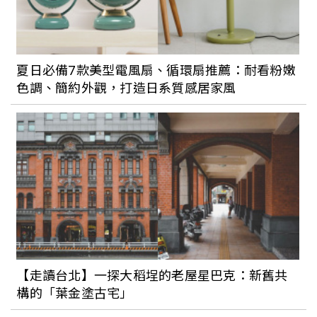
夏日必備7款美型電風扇、循環扇推薦：耐看粉嫩
色調、簡約外觀，打造日系質感居家風
【走讀台北】一探大稻埕的老屋星巴克：新舊共
構的「葉金塗古宅」