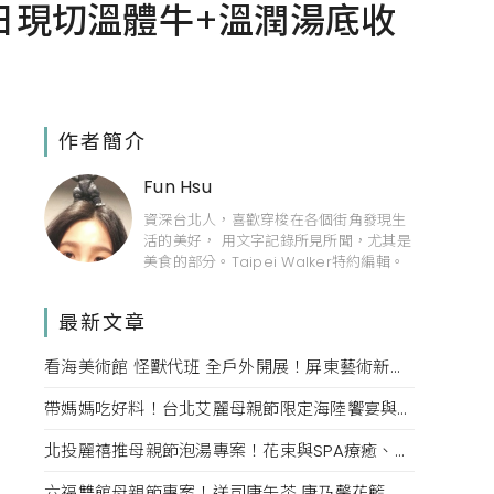
日現切溫體牛+溫潤湯底收
作者簡介
Fun Hsu
資深台北人，喜歡穿梭在各個街角發現生
活的美好， 用文字記錄所見所聞，尤其是
美食的部分。Taipei Walker特約編輯。
最新文章
看海美術館 怪獸代班 全戶外開展！屏東藝術新亮點 網美必拍。
帶媽媽吃好料！台北艾麗母親節限定海陸饗宴與住房專案一次收藏。
北投麗禧推母親節泡湯專案！花束與SPA療癒、甜點同步登場
六福雙館母親節專案！送司康午茶 康乃馨花籃 演唱會票，高鐵78折限量。