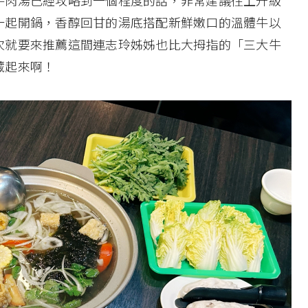
牛肉湯已經攻略到一個程度的話，非常建議往上升級
一起開鍋，香醇回甘的湯底搭配新鮮嫩口的溫體牛以
次就要來推薦這間連志玲姊姊也比大拇指的「三大牛
藏起來啊！