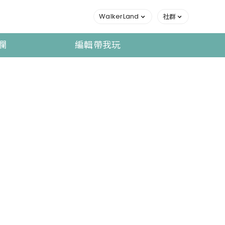
WalkerLand
社群
欄
編輯帶我玩