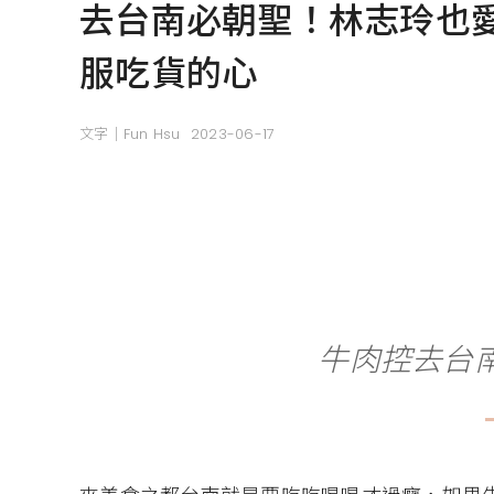
去台南必朝聖！林志玲也
服吃貨的心
文字｜Fun Hsu
2023-06-17
牛肉控去台