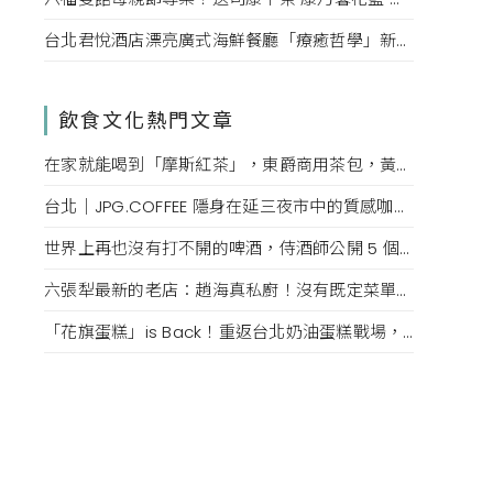
台北君悅酒店漂亮廣式海鮮餐廳「療癒哲學」新菜單！每一口都成為心靈的享受。
飲食文化熱門文章
在家就能喝到「摩斯紅茶」，東爵商用茶包，黃金比例煮法，還原度百分百！
台北｜JPG.COFFEE 隱身在延三夜市中的質感咖啡店，絕美傢俱、必點鮮奶油拿鐵、可頌鬆餅
世界上再也沒有打不開的啤酒，侍酒師公開 5 個沒有開瓶器也能隨時開喝的技巧
六張犁最新的老店：趙海真私廚！沒有既定菜單，如同眷村媽媽的隨興，收到預訂發想最合適的眷村菜
「花旗蛋糕」is Back！重返台北奶油蛋糕戰場，掀起老台北人的回憶