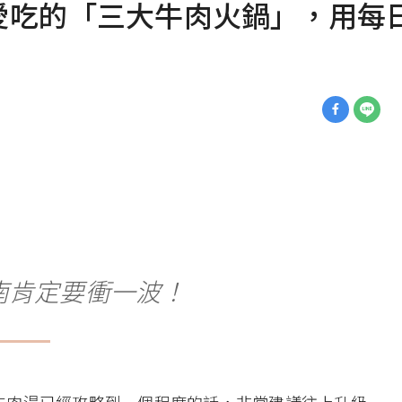
愛吃的「三大牛肉火鍋」，用每
南肯定要衝一波！