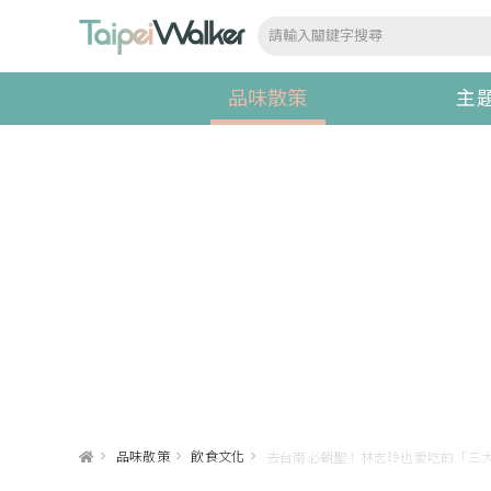
品味散策
主
>
品味散策
>
飲食文化
>
去台南必朝聖！林志玲也愛吃的「三