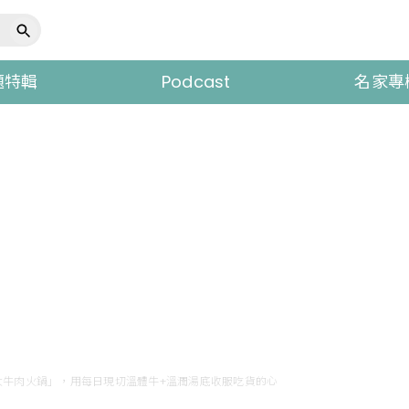
題特輯
Podcast
名家專
大牛肉火鍋」，用每日現切溫體牛+溫潤湯底收服吃貨的心