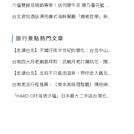
六福雙館母親節專案！送司康午茶 康乃馨花籃 演唱會票，高鐵78折限量。
台北君悅酒店漂亮廣式海鮮餐廳「療癒哲學」新菜單！每一口都成為心靈的享受。
旅行景點熱門文章
【走讀台北】歹鐵仔街半世紀的變化：台北中山赤峰街上文創小店內的故事
台南四大月老廟要拜對：武廟月老打爛桃花、闊嘴月老說媒牽姻緣，愛情也該對症下藥
【走讀台北】北投不只能泡溫泉！帶你走入舊北投的老街巷弄，探索老台北的迷人風情
台南老派行程推薦：《東來高級理髮廳》傳統紳士小姐的高級坐洗體驗、掏耳、按摩一次滿足！
「HARD OFF海德沃福」日本最大二手店台灣也逛得到，3C、名牌、古著逛不完，快點來挖寶吧！