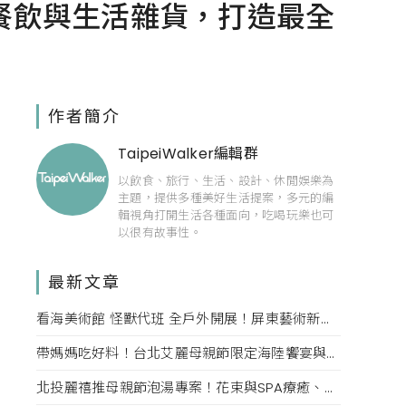
餐飲與生活雜貨，打造最全
作者簡介
TaipeiWalker編輯群
以飲食、旅行、生活、設計、休閒娛樂為
主題，提供多種美好生活提案，多元的編
輯視角打開生活各種面向，吃喝玩樂也可
以很有故事性。
最新文章
看海美術館 怪獸代班 全戶外開展！屏東藝術新亮點 網美必拍。
帶媽媽吃好料！台北艾麗母親節限定海陸饗宴與住房專案一次收藏。
北投麗禧推母親節泡湯專案！花束與SPA療癒、甜點同步登場