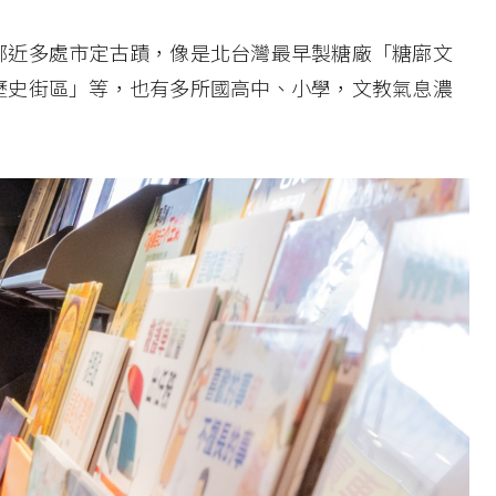
鄰近多處市定古蹟，像是北台灣最早製糖廠「糖廍文
歷史街區」等，也有多所國高中、小學，文教氣息濃