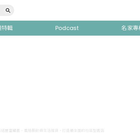
題特輯
Podcast
名家專
集結豐富藏書、風格餐飲與生活雜貨，打造最全面的社區型書店