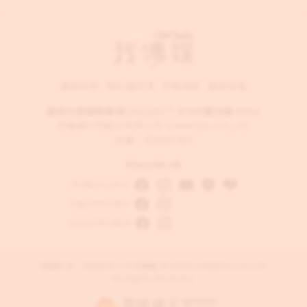
服務條款
隱私權政策
評鑑規範
聯絡客服
廣告刊登服務專線:
(02)2377-8068
轉分機 6554
我傳媒科技股份有限公司 OHMEDIA CO.,LTD.
統編：82884789
FOLLOW US
WalkerLand
TaipeiWalker
JapanWalker
版權所有，未經許可，不許轉載 © 2026 OHMEDIA CO.,LTD.
All Rights Reserved.