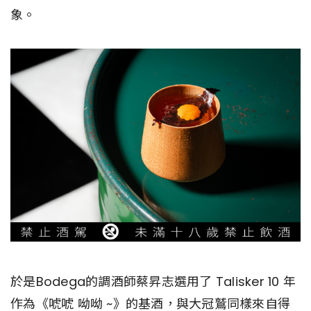
象。
於是Bodega的調酒師蔡昇志選用了 Talisker 10 年
作為《唬唬 呦呦 ~》的基酒，與大冠鷲同樣來自得