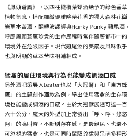
《鳳頭蒼鷹》，以四柱橄欖葉琴酒給予的綠色香草
植物氣息，搭配細緻優雅略帶花香的獵人森林花崗
岩草本苦酒，翻轉演譯經典Hanky Panky 雞尾酒，
呼應鳳頭蒼鷹珍貴的生命歷程時常伴隨著都市中的
環境外在危險因子。現代雞尾酒的美感及風味似乎
也與明顯的草本苦味相輔相成。
猛禽的居住環境與行為也能變成調酒口感
另外酒吧策展人Lester也以「大冠鷲」和「東方蜂
鷹」的主題創作酒款為例，舉出使用猛禽的生存環
境也能變成調酒的口感。由於大冠鷲展翅可達一百
六十公分，龐大的外型加上常發出「呼、呼、悠悠
阿」的鳴叫聲，不斷刷存在感，是最親民、也最不
可忽視的猛禽，也是可同時駕馭兇猛與呆萌多種形