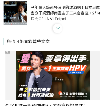
今年情人節來杯浪漫的調酒吧！日本最厲
害分子調酒師南雲主于三來台客座，2/14
快閃CÉ LA VI Taipei
吃炸雞該不會那麼酷吧！週末炸雞俱樂部
您也可能喜歡這些文章
台北超強酒吧與台中店新開幕
PR
統一玲廊滿藝線上藝廊潮藝術 與W TAIPEI
共創森林藝吧 推出藝術品等級限定分子特
調! ￨ 王國仁_迷霧森林個展
可以站著喝的時髦清酒吧NIHONSHU
SAKE SPACE！一週12款清酒任你挑
伴侶和妳一起預防HPV，才有資格說愛妳！