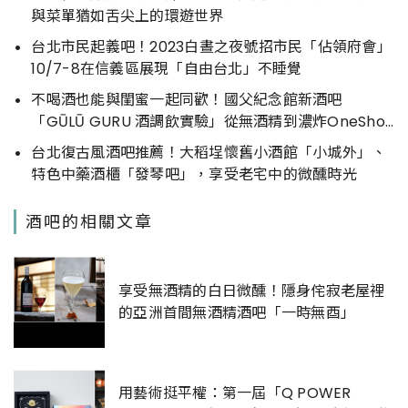
與菜單猶如舌尖上的環遊世界
台北市民起義吧！2023白晝之夜號招市民「佔領府會」
10/7-8在信義區展現「自由台北」不睡覺
不喝酒也能與閨蜜一起同歡！國父紀念館新酒吧
「GŪLŪ GURU 酒調飲實驗」從無酒精到濃炸OneShot
一應俱全
台北復古風酒吧推薦！大稻埕懷舊小酒館「小城外」、
特色中藥酒櫃「發琴吧」，享受老宅中的微醺時光
酒吧的相關文章
享受無酒精的白日微醺！隱身侘寂老屋裡
的亞洲首間無酒精酒吧「一時無酉」
用藝術挺平權：第一屆「Q POWER