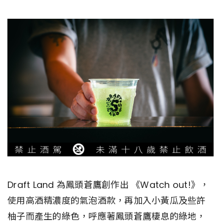
Draft Land 為鳳頭蒼鷹創作出 《Watch out!》，
使用高酒精濃度的氣泡酒款，再加入小黃瓜及些許
柚子而產生的綠色，呼應著鳳頭蒼鷹棲息的綠地，