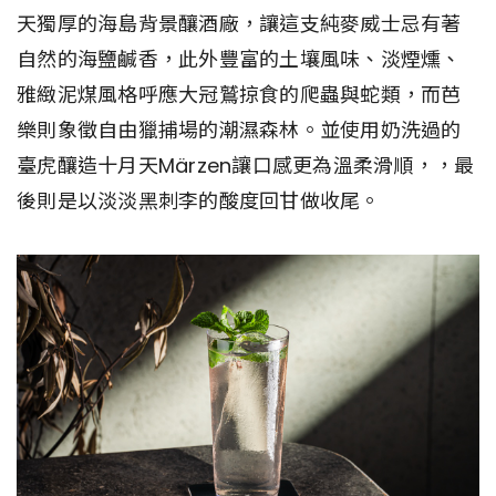
天獨厚的海島背景釀酒廠，讓這支純麥威士忌有著
自然的海鹽鹹香，此外豐富的土壤風味、淡煙燻、
雅緻泥煤風格呼應大冠鷲掠食的爬蟲與蛇類，而芭
樂則象徵自由獵捕場的潮濕森林。並使用奶洗過的
臺虎釀造十月天Märzen讓口感更為溫柔滑順，，最
後則是以淡淡黑刺李的酸度回甘做收尾。