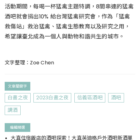
活動期間，每喝一杯猛禽主題特調，8間串連的猛禽
酒吧就會捐出10% 給台灣猛禽研究會，作為「猛禽
救傷站」救治猛禽、猛禽生態教育以及研究之用，
希望讓臺北成為一個人與動物和諧共生的城市。
文字整理：Zoe Chen
文章關鍵字
白晝之夜
2023白晝之夜
信義區酒吧
酒吧
調酒
編輯精選
大直住宿飯店的酒吧探索！大直英迪格戶外酒吧新酒單