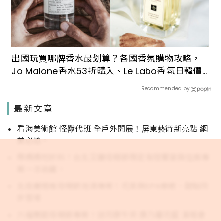
出國玩買哪牌香水最划算？各國香氛購物攻略，
Jo Malone香水53折購入、Le Labo香氛日韓價
格都好甜
Recommended by
最新文章
看海美術館 怪獸代班 全戶外開展！屏東藝術新亮點 網
美必拍。
帶媽媽吃好料！台北艾麗母親節限定海陸饗宴與住房專
案一次收藏。
北投麗禧推母親節泡湯專案！花束與SPA療癒、甜點同
步登場
六福雙館母親節專案！送司康午茶 康乃馨花籃 演唱會