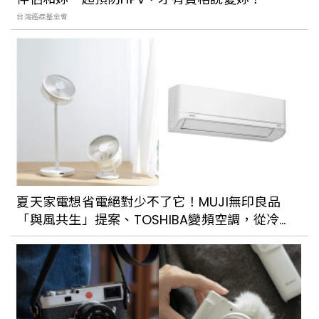
台灣癌症基金會
【威士J專欄】威士忌酒吧裡的點酒攻略
台北復古風酒吧推薦！大稻埕懷舊小酒館
「小城外」、特色中藥酒櫃「發琴吧」，
享受老宅中的微醺時光
夏天家電想省電絕對少不了它！MUJI無印良品
「與風共生」提案、TOSHIBA變頻空調，從冷
不喝酒也能與閨蜜一起同歡！國父紀念館
氣、循環扇、小型電風扇的互補，打造夏日涼感
新酒吧「GŪLŪ GURU 酒調飲實驗」從無
小窩
酒精到濃炸OneShot一應俱全