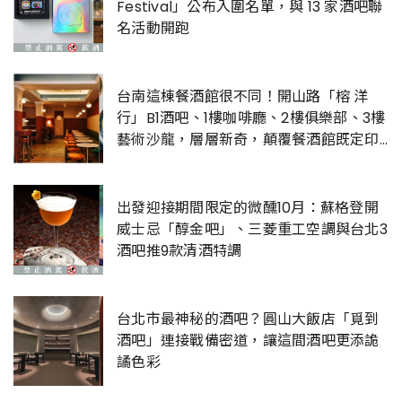
Festival」公布入圍名單，與 13 家酒吧聯
名活動開跑
台南這棟餐酒館很不同！開山路「榕 洋
行」B1酒吧、1樓咖啡廳、2樓俱樂部、3樓
藝術沙龍，層層新奇，顛覆餐酒館既定印
象
出發迎接期間限定的微醺10月：蘇格登開
威士忌「醇金吧」、三菱重工空調與台北3
酒吧推9款清酒特調
台北市最神秘的酒吧？圓山大飯店「覓到
酒吧」連接戰備密道，讓這間酒吧更添詭
譎色彩