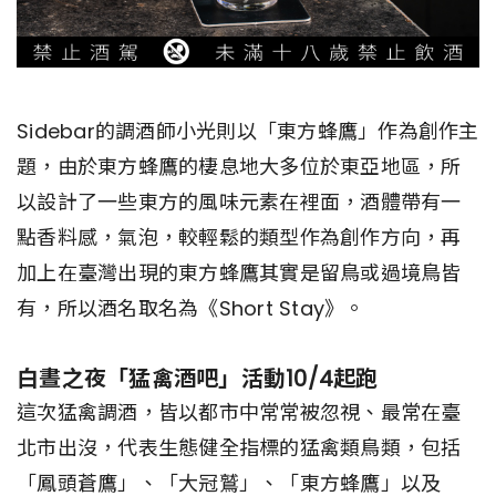
Sidebar的調酒師小光則以「東方蜂鷹」作為創作主
題，由於東方蜂鷹的棲息地大多位於東亞地區，所
以設計了一些東方的風味元素在裡面，酒體帶有一
點香料感，氣泡，較輕鬆的類型作為創作方向，再
加上在臺灣出現的東方蜂鷹其實是留鳥或過境鳥皆
有，所以酒名取名為《Short Stay》。
白晝之夜「猛禽酒吧」活動10/4起跑
這次猛禽調酒，皆以都市中常常被忽視、最常在臺
北市出沒，代表生態健全指標的猛禽類鳥類，包括
「鳳頭蒼鷹」、「大冠鷲」、「東方蜂鷹」以及