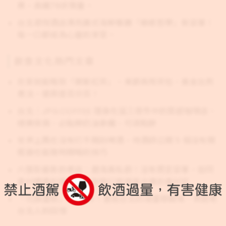
票，高鐵78折限量。
台北君悅酒店漂亮廣式海鮮餐廳「療癒哲學」新菜單！
每一口都成為心靈的享受。
飲食文化熱門文章
在家就能喝到「摩斯紅茶」，東爵商用茶包，黃金比例
煮法，還原度百分百！
台北｜JPG.COFFEE 隱身在延三夜市中的質感咖啡店，
絕美傢俱、必點鮮奶油拿鐵、可頌鬆餅
世界上再也沒有打不開的啤酒，侍酒師公開 5 個沒有開
瓶器也能隨時開喝的技巧
六張犁最新的老店：趙海真私廚！沒有既定菜單，如同
眷村媽媽的隨興，收到預訂發想最合適的眷村菜
「花旗蛋糕」is Back！重返台北奶油蛋糕戰場，掀起老
台北人的回憶