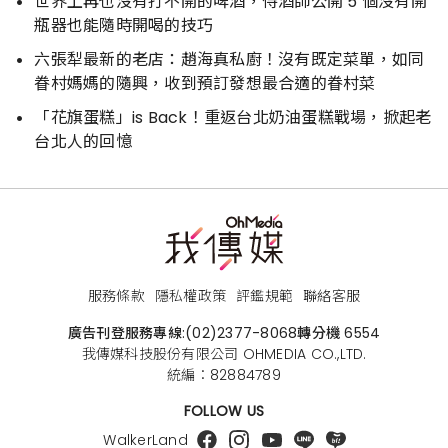
世界上再也沒有打不開的啤酒，侍酒師公開 5 個沒有開
瓶器也能隨時開喝的技巧
六張犁最新的老店：趙海真私廚！沒有既定菜單，如同
眷村媽媽的隨興，收到預訂發想最合適的眷村菜
「花旗蛋糕」is Back！重返台北奶油蛋糕戰場，掀起老
台北人的回憶
服務條款
隱私權政策
評鑑規範
聯絡客服
廣告刊登服務專線:
(02)2377-8068
轉分機 6554
我傳媒科技股份有限公司 OHMEDIA CO.,LTD.
統編：82884789
FOLLOW US
WalkerLand