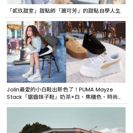
「貳玖甜室」甜點師「蕭可芳」的甜點自學人生
這蛋糕太夢幻！BAC推白色情人節限定
「白玫瑰」香草巧克力蛋糕，美到讓人捨
不得吃
Jolin最愛的小白鞋出新色了！PUMA Mayze
Stack「鋸齒妹子鞋」奶茶×白、焦糖色、時尚黑
3色超難選擇