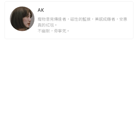
AK
寵物意見傳達者，磁性的藍猴，美感成癮者，安惠
真的紅毯。
不幽默，毋寧死。