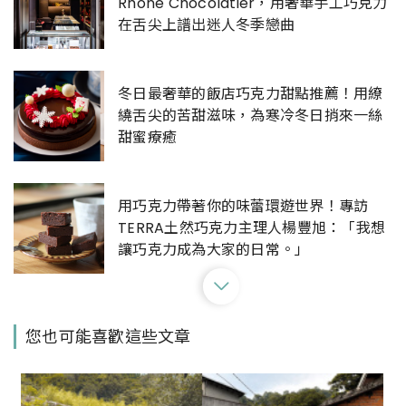
Rhône Chocolatier，用奢華手工巧克力
在舌尖上譜出迷人冬季戀曲
冬日最奢華的飯店巧克力甜點推薦！用繚
繞舌尖的苦甜滋味，為寒冷冬日捎來一絲
甜蜜療癒
用巧克力帶著你的味蕾環遊世界！專訪
TERRA土然巧克力主理人楊豐旭：「我想
讓巧克力成為大家的日常。」
參加派對可以帶什麼酒？Moscato氣泡
您也可能喜歡這些文章
酒、日本水果酒、巧克力酒……女孩們最愛
的甜味妹酒有這些！