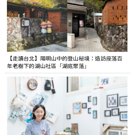
布朗尼控最愛的coco.Brownies進駐東
區：木質×酒紅色空間舒適又放鬆，還有
「微醺可可套餐」與姐妹一起小酌
螞蟻人必去這幾家東京巧克力專門店！一
嚐山椒、紫蘇巧克力和超特別「巧克力調
【走讀台北】陽明山中的登山秘境：造訪座落百
酒」
年老樹下的湖山社區「湖底聚落」
專屬巧克力控的午後饗宴：晶華酒店
×Cacao Barry「法式香頌．可可戀曲」
午茶組登場
2023「黑金派對」3大亮點搶先看！超療
癒生巧克力、限定聯名甜點一次收齊，巧
克力控必去