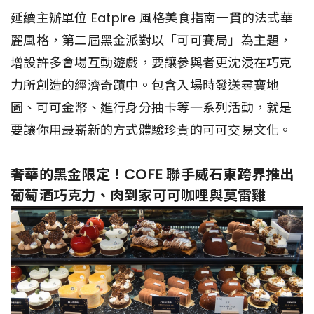
延續主辦單位 Eatpire 風格美食指南一貫的法式華
麗風格，第二屆黑金派對以「可可賽局」為主題，
增設許多會場互動遊戲，要讓參與者更沈浸在巧克
力所創造的經濟奇蹟中。包含入場時發送尋寶地
圖、可可金幣、進行身分抽卡等一系列活動，就是
要讓你用最嶄新的方式體驗珍貴的可可交易文化。
奢華的黑金限定！COFE 聯手威石東跨界推出
葡萄酒巧克力、肉到家可可咖哩與莫雷雞