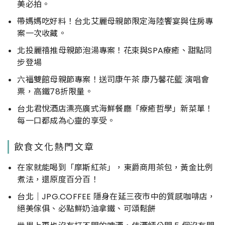
美必拍。
帶媽媽吃好料！台北艾麗母親節限定海陸饗宴與住房專
案一次收藏。
北投麗禧推母親節泡湯專案！花束與SPA療癒、甜點同
步登場
六福雙館母親節專案！送司康午茶 康乃馨花籃 演唱會
票，高鐵78折限量。
台北君悅酒店漂亮廣式海鮮餐廳「療癒哲學」新菜單！
每一口都成為心靈的享受。
飲食文化熱門文章
在家就能喝到「摩斯紅茶」，東爵商用茶包，黃金比例
煮法，還原度百分百！
台北｜JPG.COFFEE 隱身在延三夜市中的質感咖啡店，
絕美傢俱、必點鮮奶油拿鐵、可頌鬆餅