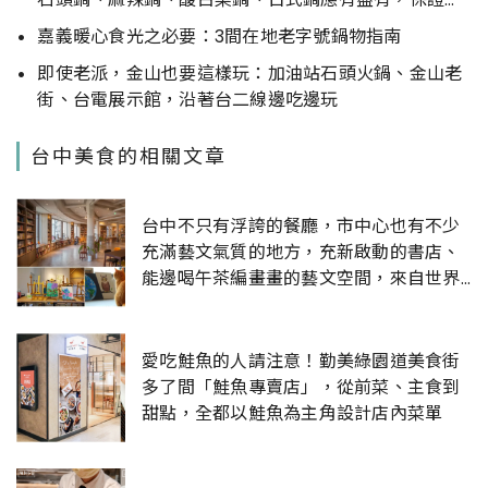
你吃得心滿意足。
嘉義暖心食光之必要：3間在地老字號鍋物指南
即使老派，金山也要這樣玩：加油站石頭火鍋、金山老
街、台電展示館，沿著台二線邊吃邊玩
台中美食的相關文章
台中不只有浮誇的餐廳，市中心也有不少
充滿藝文氣質的地方，充新啟動的書店、
能邊喝午茶編畫畫的藝文空間，來自世界
各地的文具等著我們挖掘
愛吃鮭魚的人請注意！勤美綠園道美食街
多了間「鮭魚專賣店」，從前菜、主食到
甜點，全都以鮭魚為主角設計店內菜單