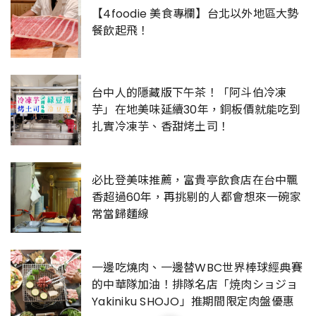
【4foodie 美食專欄】台北以外地區大勢
餐飲起飛！
台中人的隱藏版下午茶！「阿斗伯冷凍
芋」在地美味延續30年，銅板價就能吃到
扎實冷凍芋、香甜烤土司！
必比登美味推薦，富貴亭飲食店在台中飄
香超過60年，再挑剔的人都會想來一碗家
常當歸麵線
一邊吃燒肉、一邊替WBC世界棒球經典賽
的中華隊加油！排隊名店「焼肉ショジョ
Yakiniku SHOJO」推期間限定肉盤優惠