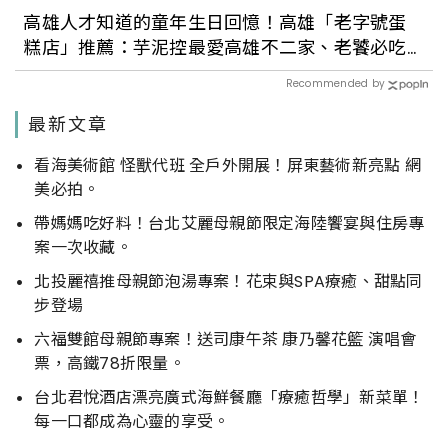
高雄人才知道的童年生日回憶！高雄「老字號蛋
糕店」推薦：芋泥控最愛高雄不二家、老饕必吃
百樂冰淇淋蛋糕
Recommended by
最新文章
看海美術館 怪獸代班 全戶外開展！屏東藝術新亮點 網
美必拍。
帶媽媽吃好料！台北艾麗母親節限定海陸饗宴與住房專
案一次收藏。
北投麗禧推母親節泡湯專案！花束與SPA療癒、甜點同
步登場
六福雙館母親節專案！送司康午茶 康乃馨花籃 演唱會
票，高鐵78折限量。
台北君悅酒店漂亮廣式海鮮餐廳「療癒哲學」新菜單！
每一口都成為心靈的享受。