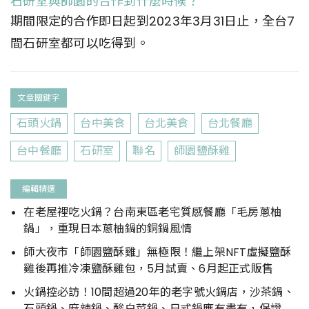
石研室與師園的合作到什麼時候？
期間限定的合作即日起到2023年3月31日止，全台7
間石研室都可以吃得到。
文章關鍵字
石頭火鍋
台中美食
台北美食
台北餐廳
台中餐廳
石研室
聯名
師園鹽酥雞
編輯精選
在老屋裡吃火鍋？台南東區老宅質感餐廳「毛房蔥柚
鍋」，重現日本蔥柚鍋的銅鍋風情
師大夜市「師園鹽酥雞」無極限！繼上架NFT虛擬鹽酥
雞後再推冷凍鹽酥雞包，5月試賣、6月起正式販售
火鍋控必訪！10間超過20年的老字號火鍋店，沙茶鍋、
石頭鍋、麻辣鍋、酸白菜鍋、日式鍋應有盡有，保證讓