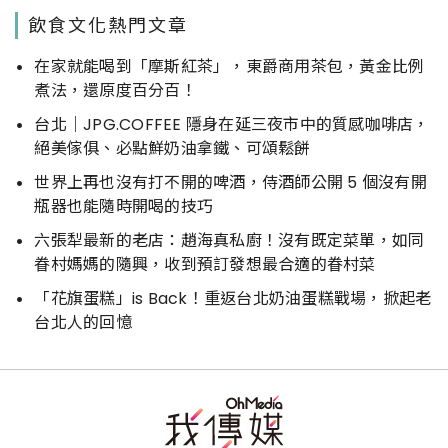
飲食文化熱門文章
在家就能喝到「摩斯紅茶」，東爵商用茶包，黃金比例
煮法，還原度百分百！
台北｜JPG.COFFEE 隱身在延三夜市中的質感咖啡店，
絕美傢俱、必點鮮奶油拿鐵、可頌鬆餅
世界上再也沒有打不開的啤酒，侍酒師公開 5 個沒有開
瓶器也能隨時開喝的技巧
六張犁最新的老店：趙海真私廚！沒有既定菜單，如同
眷村媽媽的隨興，收到預訂發想最合適的眷村菜
「花旗蛋糕」is Back！重返台北奶油蛋糕戰場，掀起老
台北人的回憶