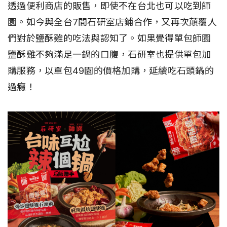
透過便利商店的販售，即使不在台北也可以吃到師
園。如今與全台7間石研室店鋪合作，又再次顛覆人
們對於鹽酥雞的吃法與認知了。如果覺得單包師園
鹽酥雞不夠滿足一鍋的口腹，石研室也提供單包加
購服務，以單包49園的價格加購，延續吃石頭鍋的
過癮！