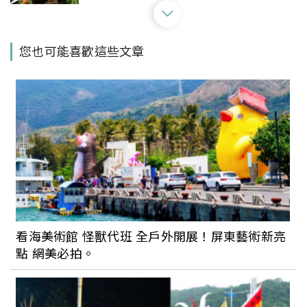
青鳥旅行全新概念店「好吃的美術館」登
您也可能喜歡這些文章
場國美館！同步推超療癒「灌餡蛋捲冰淇
淋」，螞蟻人必吃
吃炸雞該不會那麼酷吧！週末炸雞俱樂部
台北超強酒吧與台中店新開幕
可愛到捨不得吃！全台造型雞蛋糕盤點：
超逼真「消波塊」、「告白注音符號」、
看海美術館 怪獸代班 全戶外開展！屏東藝術新亮
「仙人走獸」造型都好萌
點 網美必拍。
台中美食推薦！一心市場必吃的「一心蛋