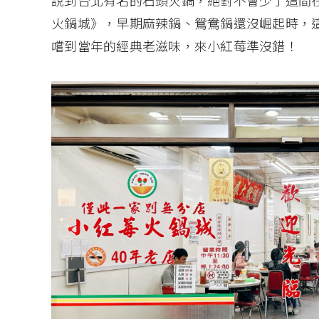
說到台北有名的石頭火鍋，絕對不會少了這間
火鍋城》，早期麻辣鍋、鴛鴦鍋還沒崛起時，
嚐到當年的經典老滋味，來小紅莓準沒錯！