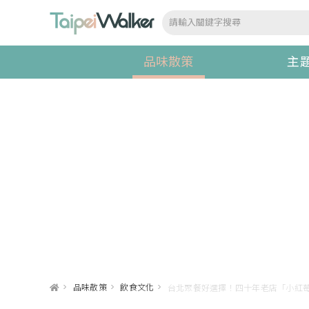
品味散策
主
>
品味散策
>
飲食文化
>
台北聚餐好選擇！四十年老店「小紅