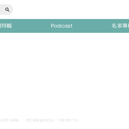
題特輯
Podcast
名家專
莓石頭火鍋城」：現炒鍋底香氣四溢，不排隊吃不到