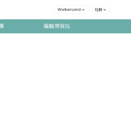
WalkerLand
社群
欄
編輯帶我玩