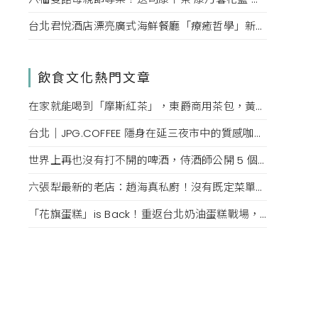
台北君悅酒店漂亮廣式海鮮餐廳「療癒哲學」新菜單！每一口都成為心靈的享受。
飲食文化熱門文章
在家就能喝到「摩斯紅茶」，東爵商用茶包，黃金比例煮法，還原度百分百！
台北｜JPG.COFFEE 隱身在延三夜市中的質感咖啡店，絕美傢俱、必點鮮奶油拿鐵、可頌鬆餅
世界上再也沒有打不開的啤酒，侍酒師公開 5 個沒有開瓶器也能隨時開喝的技巧
六張犁最新的老店：趙海真私廚！沒有既定菜單，如同眷村媽媽的隨興，收到預訂發想最合適的眷村菜
「花旗蛋糕」is Back！重返台北奶油蛋糕戰場，掀起老台北人的回憶