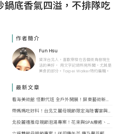
炒鍋底香氣四溢，不排隊吃
作者簡介
Fun Hsu
資深台北人，喜歡穿梭在各個街角發現生
活的美好， 用文字記錄所見所聞，尤其是
美食的部分。Taipei Walker特約編輯。
最新文章
看海美術館 怪獸代班 全戶外開展！屏東藝術新亮點 網美必拍。
帶媽媽吃好料！台北艾麗母親節限定海陸饗宴與住房專案一次收藏。
北投麗禧推母親節泡湯專案！花束與SPA療癒、甜點同步登場
六福雙館母親節專案！送司康午茶 康乃馨花籃 演唱會票，高鐵78折限量。