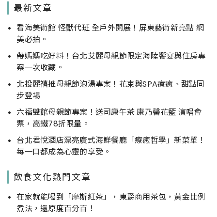
最新文章
看海美術館 怪獸代班 全戶外開展！屏東藝術新亮點 網
美必拍。
帶媽媽吃好料！台北艾麗母親節限定海陸饗宴與住房專
案一次收藏。
北投麗禧推母親節泡湯專案！花束與SPA療癒、甜點同
步登場
六福雙館母親節專案！送司康午茶 康乃馨花籃 演唱會
票，高鐵78折限量。
台北君悅酒店漂亮廣式海鮮餐廳「療癒哲學」新菜單！
每一口都成為心靈的享受。
飲食文化熱門文章
在家就能喝到「摩斯紅茶」，東爵商用茶包，黃金比例
煮法，還原度百分百！