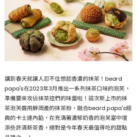
講到春天就讓人忍不住想起香濃的抹茶！beard
papa's在2023年3月推出一系列抹茶口味的泡芙，
準備要來攻佔抹茶控們的味蕾啦！這次新上市的抹
茶泡芙選用靜岡產的抹茶粉，融合beard papa's經
典的卡士達內餡，在充滿著濃郁奶香的泡芙當中增
添些許清新茶香，絕對是今年春天最值得吃的甜點