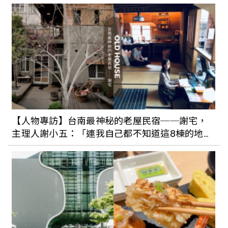
假日就來台北當文藝青年吧！到文創園區
看展趣，打鐵街、老城區、人氣甜點一次
收！
放假就搭捷運去賞花吧！「古亭河濱公
園」13萬盆紫色花草打造台北最美偽出國
【人物專訪】台南最神秘的老屋民宿──謝宅，
景點，一日文青行程就在這！
主理人謝小五：「連我自己都不知道這8棟的地
址。」
綠色聚落慢慢行！在「中興新村」飲好
茶、嚐甜點、體驗綠色手作，放假就到南
投放鬆一下！
探訪潮州玩森林！熱門景點、打卡美食、