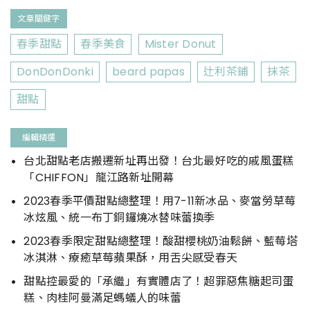
文章關鍵字
春季甜點
春季美食
Mister Donut
DonDonDonki
beard papas
辻利茶鋪
抹茶
甜點
編輯精選
台北甜點老店搬遷新址再出發！台北最好吃的戚風蛋糕
「CHIFFON」龍江路新址開幕
2023春季平價甜點總整理！用7-11新冰品、麥當勞草莓
冰炫風、統一布丁銅鑼燒冰替味蕾換季
2023春季限定甜點總整理！酸甜櫻桃奶油鬆餅、藍莓塔
冰淇淋、療癒草莓蘋果酥，用舌尖感受春天
甜點控最愛的「承繼」有實體店了！超罪惡焦糖起司蛋
糕、肉桂阿曼滿足螞蟻人的味蕾