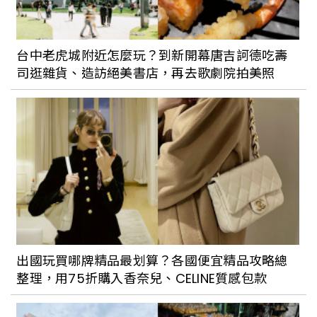
小鎮風情一次收，來屏東享受愜意就對
了！
台中老虎城附近怎麼玩？到新開幕唐吉訶德吃壽
司逛雜貨、造訪絕美書店，再去歌劇院拍美照
樂活體驗賞綠意！來花蓮吉安騎乘單車、
漫遊步道，盡情沉浸在香草的浪漫氛圍中
吧！
出國玩買哪牌精品最划算？各國便宜精品攻略總
整理，用75折購入香奈兒、CELINE質感包款