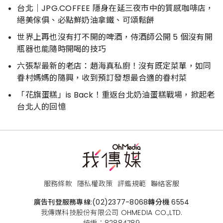
台北｜JPG.COFFEE 隱身在延三夜市中的質感咖啡店，
絕美傢俱、必點鮮奶油拿鐵、可頌鬆餅
世界上再也沒有打不開的啤酒，侍酒師公開 5 個沒有開
瓶器也能隨時開喝的技巧
六張犁最新的老店：趙海真私廚！沒有既定菜單，如同
眷村媽媽的隨興，收到預訂發想最合適的眷村菜
「花旗蛋糕」is Back！重返台北奶油蛋糕戰場，掀起老
台北人的回憶
服務條款
隱私權政策
評鑑規範
聯絡客服
廣告刊登服務專線:
(02)2377-8068
轉分機 6554
我傳媒科技股份有限公司 OHMEDIA CO.,LTD.