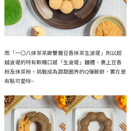
而「一〇八抹茶茶廊雙層豆香抹茶生波堤」則以超
越波堤的特有軟糯口感「生波堤」麵體，裹上豆香
粉及抹茶粉，挑戰成為甜甜圈界的Q彈蕨餅，實在是
有點可愛呀~