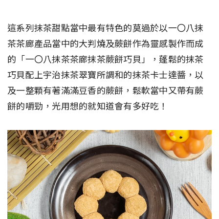
這系列抹茶甜點當中最有特色的莫過於以一〇八抹
茶茶廊產品當中的大判燒及蕨餅作為靈感製作而成
的「一〇八抹茶茶廊抹茶蕨餅巧貝」，蓬鬆的抹茶
巧貝配上宇治抹茶翠寶所調和的抹茶卡士達醬，以
及一整顆有著滿滿豆香的蕨餅，鬆軟當中又帶有蕨
餅的嚼勁，光用想的就知道會有多好吃！