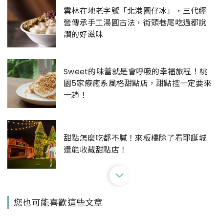
雲林在地老字號「北港圓仔冰」，三代經
營傳承手工湯圓古法，街頭巷尾吃過都說
讚的好滋味
Sweet的味蕾就是會呼吸的幸福旅程！桃
園5家療癒系風格甜點店，甜點控一定要來
一趟！
甜點怎麼吃都不膩！來板橋除了看耶誕城
還能收藏甜點店！
就是要擄獲你的心！馬上揪女友到中山站
您也可能喜歡這些文章
吃甜點、拍美照，甜蜜過聖誕！