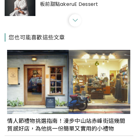
板前甜點akeruE Dessert
國際米其林二星名廚加持！私房中菜「聚
您也可能喜歡這些文章
苑」為什麼如此熱門？春季菜單讓你一次
看懂
【世界旅宿搜查】東京寶格麗飯店開幕！8
種房型、米其林三星掌廚，飯店內部風格
與規劃詳細公開
米其林三星主廚新餐廳「La Vie by
Thomas Bühner」進駐台北大直！直擊
情人節禮物挑選指南！漫步中山站赤峰街這幾間
萬元fine dining饗宴
質感好店，為他挑一份簡單又實用的小禮物