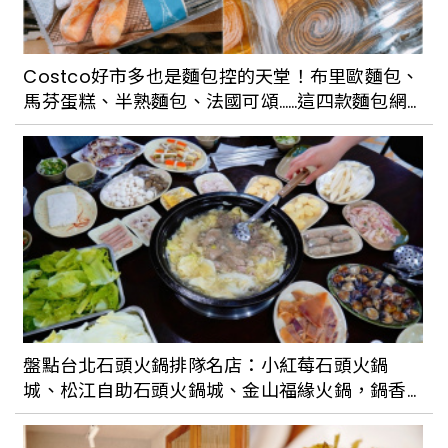
Costco好市多也是麵包控的天堂！布里歐麵包、
馬芬蛋糕、半熟麵包、法國可頌……這四款麵包網
友們都大推
盤點台北石頭火鍋排隊名店：小紅莓石頭火鍋
城、松江自助石頭火鍋城、金山福緣火鍋，鍋香
氣十足完全吃不膩