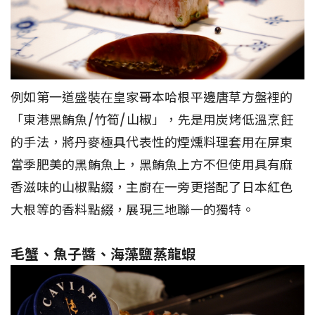
例如第一道盛裝在皇家哥本哈根平邊唐草方盤裡的
「東港黑鮪魚/竹筍/山椒」，先是用炭烤低溫烹飪
的手法，將丹麥極具代表性的煙燻料理套用在屏東
當季肥美的黑鮪魚上，黑鮪魚上方不但使用具有麻
香滋味的山椒點綴，主廚在一旁更搭配了日本紅色
大根等的香料點綴，展現三地聯一的獨特。
毛蟹、魚子醬、海藻鹽蒸龍蝦