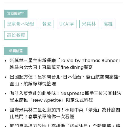
文章關鍵字
皇家哥本哈根
餐瓷
UKAI亭
米其林
高雄
高雄餐廳
編輯精選
米其林三星主廚新餐廳「La Vie by Thomas Bühner」
進駐台北大直！直擊萬元fine dining饗宴
出國超方便！星宇開台北-日本仙台、釜山航空開高雄-
釜山，航線線詳情整理
咖啡入菜竟能如此美味！Nespresso攜手三位米其林法
餐主廚推「New Apetite」限定法式料理
國際米其林二星名廚加持！私房中菜「聚苑」為什麼如
此熱門？春季菜單讓你一次看懂
無印良品操刀改造！高雄港「棧貳沐居」全新開幕，將