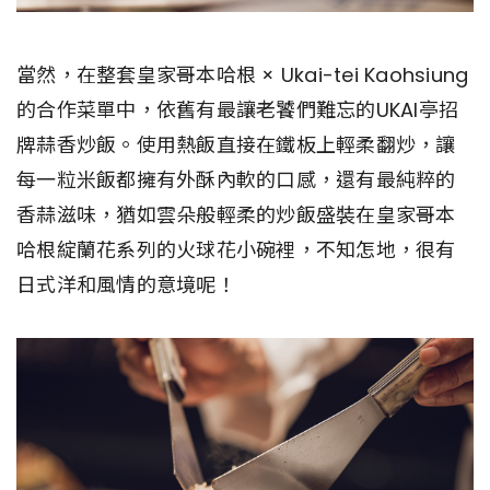
當然，在整套皇家哥本哈根 × Ukai-tei Kaohsiung
的合作菜單中，依舊有最讓老饕們難忘的UKAI亭招
牌蒜香炒飯。使用熱飯直接在鐵板上輕柔翻炒，讓
每一粒米飯都擁有外酥內軟的口感，還有最純粹的
香蒜滋味，猶如雲朵般輕柔的炒飯盛裝在皇家哥本
哈根綻蘭花系列的火球花小碗裡，不知怎地，很有
日式洋和風情的意境呢！