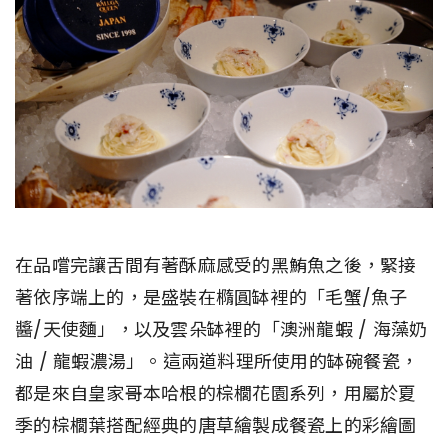
在品嚐完讓舌間有著酥麻感受的黑鮪魚之後，緊接
著依序端上的，是盛裝在橢圓缽裡的「毛蟹/魚子
醬/天使麵」，以及雲朵缽裡的「澳洲龍蝦 / 海藻奶
油 / 龍蝦濃湯」。這兩道料理所使用的缽碗餐瓷，
都是來自皇家哥本哈根的棕櫚花園系列，用屬於夏
季的棕櫚葉搭配經典的唐草繪製成餐瓷上的彩繪圖