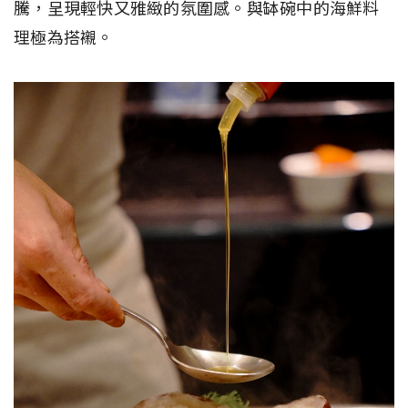
騰，呈現輕快又雅緻的氛圍感。與缽碗中的海鮮料
理極為搭襯。