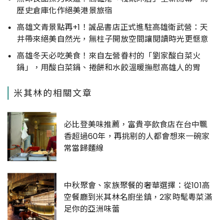
歷史倉庫化作絕美港景旅宿
高雄文青景點再+1！誠品書店正式進駐高雄衛武營：天
井帶來絕美自然光，無柱子開放空間讓閱讀時光更愜意
高雄冬天必吃美食！來自左營眷村的「劉家酸白菜火
鍋」，用酸白菜鍋、捲餅和水餃溫暖撫慰高雄人的胃
米其林的相關文章
必比登美味推薦，富貴亭飲食店在台中飄
香超過60年，再挑剔的人都會想來一碗家
常當歸麵線
中秋聚會、家族聚餐的奢華選擇：從101高
空餐廳到米其林名廚坐鎮，2家時髦粵菜滿
足你的亞洲味蕾