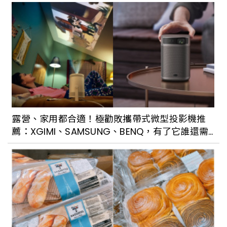
台北信義區米其林一星餐廳de nuit新主廚
上任！當代法式料理表現驚艷
文華東方中餐廳雅閣新菜曝光：新上任主
廚鄭國雄以新派粵菜打造餐桌上的新亮點
露營、家用都合適！極勸敗攜帶式微型投影機推
薦：XGIMI、SAMSUNG、BENQ，有了它誰還需
米其林公布2023台灣必比登推介名單！今
要電視？
年4城市、26店家新入榜，台南黃家蝦捲
也入榜