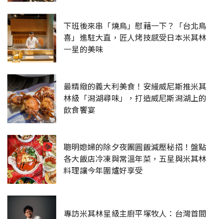
下班後來串「燒鳥」慰藉一下？「台北鳥
喜」進駐大直，匠人烤技感受日本米其林
一星的美味
最精緻的義大利美食！安縵威尼斯推米其
林級「潟湖尋味」，打造威尼斯潟湖上的
飲食饗宴
聰明媳婦的除夕夜團圓飯減壓秘招！盤點
各大飯店冷凍與常溫年菜，五星與米其林
料理讓今年圍爐好享受
專訪米其林星級主廚平塚牧人：台灣首間