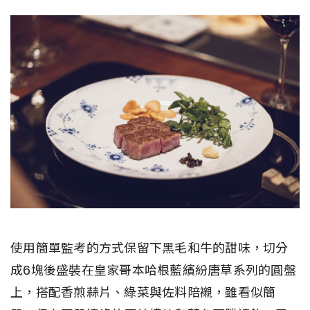
使用簡單監考的方式保留下黑毛和牛的甜味，切分
成6塊後盛裝在皇家哥本哈根藍繽紛唐草系列的圓盤
上，搭配香煎蒜片、綠菜與佐料陪襯，雖看似簡