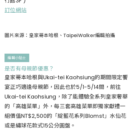
行館3F )
訂位網站
圖片來源：皇家哥本哈根、TaipeiWalker編輯拍攝
編輯小貼士
是否有母親節優惠？
皇家哥本哈根與Ukai-tei Kaohsiung的期間限定饗
宴正巧適逢母親節，因此也於5/1-5/14間，前往
Ukai-tei Kaohsiung，除了能體驗全系列皇家奢華
的「高雄菜單」外，每三套高雄菜單即獨家獻禮一
組價值NT$2,500的「綻藍花系列Blomst」水仙花
或是繡球花款式15公分圓盤。