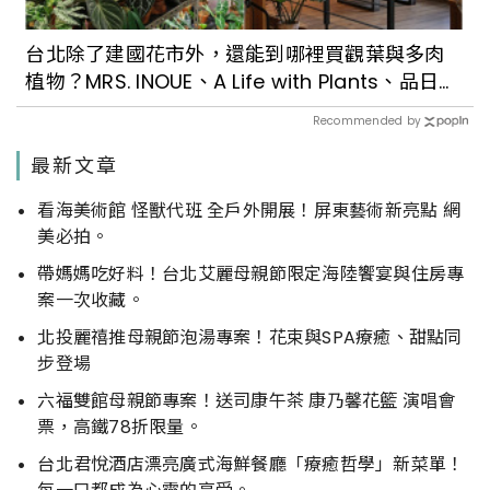
台北除了建國花市外，還能到哪裡買觀葉與多肉
植物？MRS. INOUE、A Life with Plants、品日
子…每一間都好好逛
Recommended by
最新文章
看海美術館 怪獸代班 全戶外開展！屏東藝術新亮點 網
美必拍。
帶媽媽吃好料！台北艾麗母親節限定海陸饗宴與住房專
案一次收藏。
北投麗禧推母親節泡湯專案！花束與SPA療癒、甜點同
步登場
六福雙館母親節專案！送司康午茶 康乃馨花籃 演唱會
票，高鐵78折限量。
台北君悅酒店漂亮廣式海鮮餐廳「療癒哲學」新菜單！