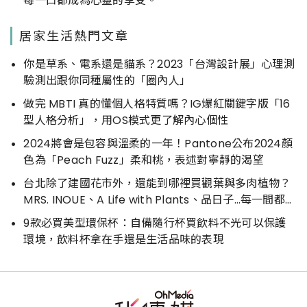
每一口都成為心靈的享受。
居家生活熱門文章
你是草系、電系還是貓系？2023「台灣設計展」心理測
驗測出跟你同種屬性的「圈內人」
做完 MBTI 真的懂個人格特質嗎？IG爆紅關鍵字版「16
型人格分析」，用OS模式更了解內心個性
2024將會是包容與溫柔的一年！Pantone公布2024顏
色為「Peach Fuzz」柔和桃，表述對寧靜的渴望
台北除了建國花市外，還能到哪裡買觀葉與多肉植物？
MRS. INOUE、A Life with Plants、品日子…每一間都好
好逛
9款必買美型環保杯：自備隨行杯買飲料不光可以保護
環境，飲料杯拿在手還是生活品味的表現