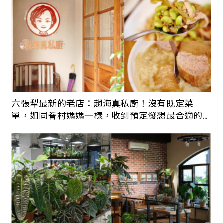
六張犁最新的老店：趙海真私廚！沒有既定菜
單，如同眷村媽媽一樣，收到預定發想最合適的
眷村菜