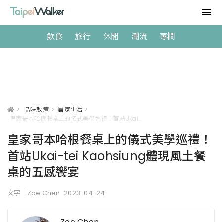
飲食
旅行
休閒
潮流
專欄
>
品味散策
>
居家生活
>
皇家哥本哈根餐桌上的儀式美學巡禮！首站Ukai-tei Kaohsiung體現風土餐桌的五感饗宴
皇家哥本哈根餐桌上的儀式美學巡禮！
首站Ukai-tei Kaohsiung體現風土餐
桌的五感饗宴
文字｜Zoe Chen
2023-04-24
Zoe Chen