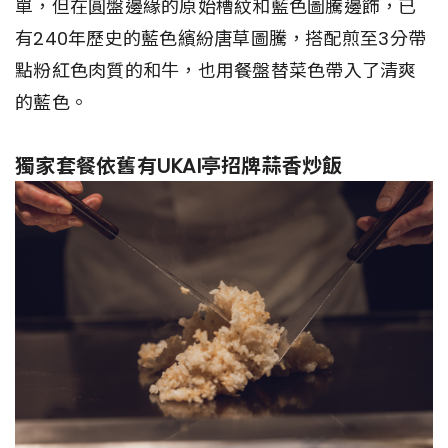
單，但在圓盤邊緣的原始槽紋和藍色圖騰邊飾，已
有240年歷史的藍色繽紛唐草圖騰，搭配煎至3分帶
點粉紅色肉質的和牛，也用餐盤替菜色帶入了清爽
的藍色。
獨家套餐依舊有UKAI亭招牌蒜香炒飯