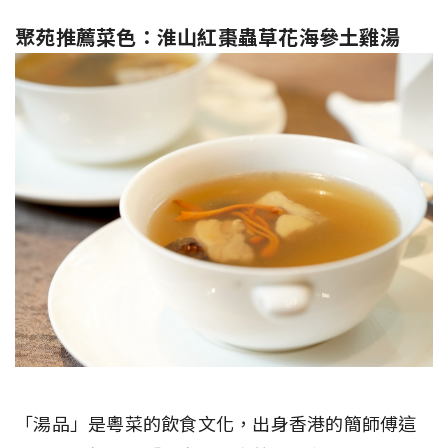
聚苑推薦菜色：淮山紅棗蟲草花海參土雞湯
「湯品」是粵菜的飲食文化，出身香港的簡師傅這