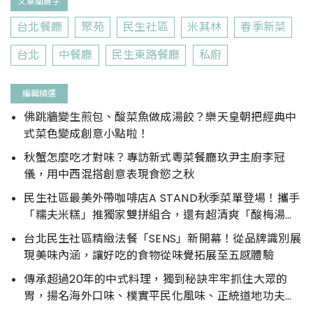
文章關鍵字
台北餐廳
聚苑
民生社區
米其林
春季新菜
台北
中餐廳
民生東路餐廳
私廚
編輯精選
佛跳牆變生煎包、酸菜魚做成湯餃？樂天皇朝把經典中
式菜色變成創意小點啦！
秋蟹怎麼吃才對味？專訪新式粵菜餐廳玖尹主廚李冠
儀，用中西混搭創意表現食慾之秋
民生社區最美外帶咖啡店A STAND秋季菜單登場！攜手
「糯夫米糕」推獨家雙拼組合，還有超清爽「酸梅湯氣
泡飲」為你解渴
台北民生社區精緻法餐「SENS」新開幕！從品牌識別展
現美味內涵，讓好吃的食物從味覺拓展至五感體驗
傳承超過20年的中式料理，獨到秘訣牢牢抓住大眾的
胃，揚名海外口味、樸實平民化風味、正統道地功夫菜
等，道道都是必嚐美味。