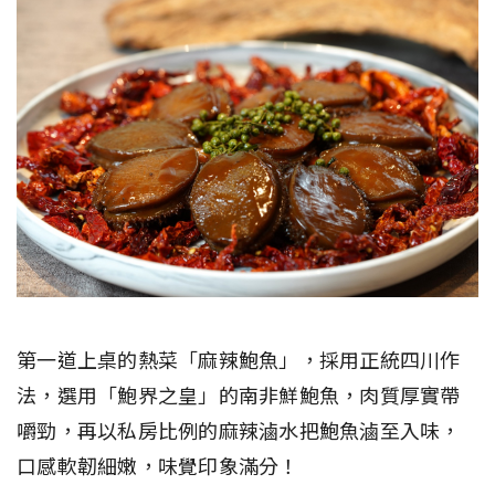
第一道上桌的熱菜「麻辣鮑魚」，採用正統四川作
法，選用「鮑界之皇」的南非鮮鮑魚，肉質厚實帶
嚼勁，再以私房比例的麻辣滷水把鮑魚滷至入味，
口感軟韌細嫩，味覺印象滿分！