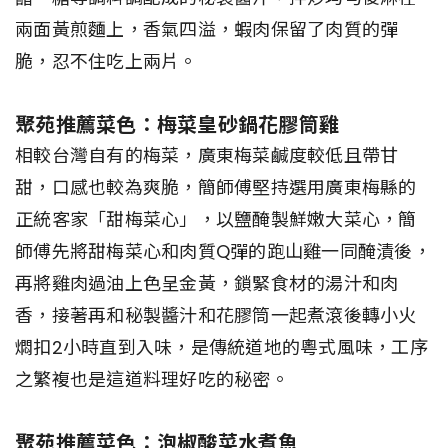
兩面黃煎麵上，香氣四溢，蝦肉保留了肉質的彈
脆，忍不住吃上兩片。
聚苑推薦菜色：梅菜皇砂鍋花膠筒雞
相較台灣自有的梅菜，廣東梅菜鹹度較低且帶甘
甜，口感也較為爽脆，簡師傅堅持選用廣東梅縣的
正統客家「甜梅菜心」，以鹽醃製鮮嫩大菜心，簡
師傅先將甜梅菜心和肉質Q彈的跑山雞一同醃漬後，
再將雞肉過油上色呈金黃，鎖緊食材的湯汁和肉
香，接著再和秘製醬汁和花膠筒一起煮滾後轉小火
燜扣2小時直到入味，是傳統道地的粵式風味，工序
之繁複也是這道料理好吃的秘密。
聚苑推薦菜色：泡椒酸菜水煮魚