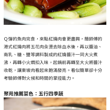
Ｑ彈的魚肉完食，來點紅燒肉會更盡興，簡師傅的
港式紅燒肉將五花肉汆燙去除血水後，再以醬油、
南乳、糖、鹽等調料製成的紅燒醬汁一同大火煮
沸，再轉小火燜扣入味，起鍋前再轉至大火將醬汁
收乾，讓東坡肉看起來飽滿發亮。看似簡單卻十分
考驗師傅對火候和時間的掌控能力。
聚苑推薦菜色：五行四季蔬