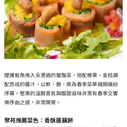
煙燻鮭魚捲入汆燙過的龍鬚菜，搭配榛果、金桔調
配而成的醬汁，以鮮、脆、爽為春季菜單揭開繽紛
序幕。堅果的溫醇香氣與酸甜滋味非常有春季交響
樂序曲之感，非常開胃。
聚苑推薦菜色：香酥蓮藕餅