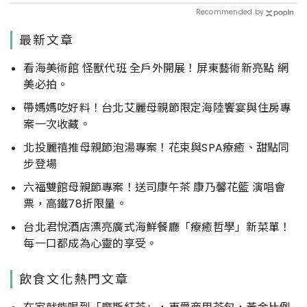
Recommended by
最新文章
看海美術館 怪獸代班 全戶外開展！屏東藝術新亮點 網
美必拍。
帶媽媽吃好料！台北艾麗母親節限定海陸饗宴與住房專
案一次收藏。
北投麗禧推母親節泡湯專案！花束與SPA療癒、甜點同
步登場
六福雙館母親節專案！送司康午茶 康乃馨花籃 演唱會
票，高鐵78折限量。
台北君悅酒店漂亮廣式海鮮餐廳「療癒哲學」新菜單！
每一口都成為心靈的享受。
飲食文化熱門文章