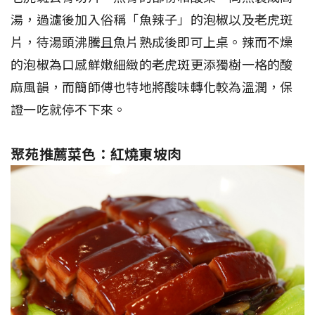
湯，過濾後加入俗稱「魚辣子」的泡椒以及老虎斑
片，待湯頭沸騰且魚片熟成後即可上桌。辣而不燥
的泡椒為口感鮮嫩細緻的老虎斑更添獨樹一格的酸
麻風韻，而簡師傅也特地將酸味轉化較為溫潤，保
證一吃就停不下來。
聚苑推薦菜色：紅燒東坡肉