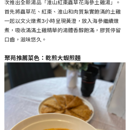
次推出全新湯品「淮山紅棗蟲草花海參土雞湯」。
首先將蟲草花、紅棗、淮山和肉質紮實飽滿的土雞
一起以文火燉煮3小時呈現黃澄，放入海參繼續燉
煮，吸收滿滿土雞精華的湯體香醇飽滿，膠質停留
口齒，滋味悠久。
聚苑推薦菜色：乾煎大蝦煎麵