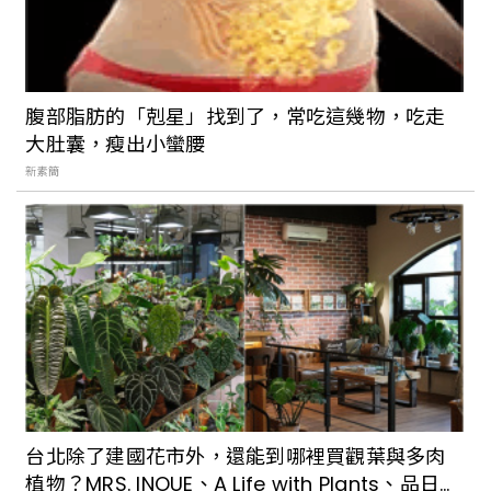
景美地區大家熟悉的老字號台菜餐廳「義
興樓」，帶你回到歌舞昇平的 30 年代，
品嚐得到道地酒家功夫菜
腹部脂肪的「剋星」找到了，常吃這幾物，吃走
大肚囊，瘦出小蠻腰
懷舊風再起！台北老字號甜品總整理：歐
新素簡
式、日式、台式各有特色。勾起小時候的
記憶
台北除了建國花市外，還能到哪裡買觀葉與多肉
植物？MRS. INOUE、A Life with Plants、品日