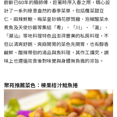
廚齡已60年的簡師傅，趁著時序入春之際，精心設
計了一系列綠意盎然的春季菜單，包括欖菜甜豆
仁、麻辣鮮鮑、梅菜皇砂鍋花膠筒雞、泡椒酸菜水
煮魚及天使炒飯等集結「粵」、「川」、「滬」、
「潮汕」等地料理特色且澎湃豐美的私房料理，不
但以清爽舒朗、爽麻開胃的菜色先開胃，也有醇香
鹹鮮、酸辣帶勁的湯品與魚料理，其作工講究，調
味上也遵循完食後對味覺與身體無負擔的宗旨。
聚苑推薦菜色：榛果桔汁鮭魚捲