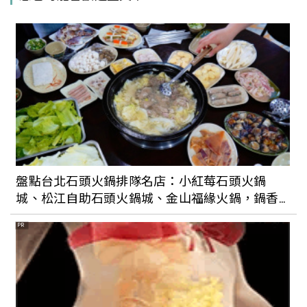
本京都鰻魚專賣海外首店就在台北中山區
台北民生社區精緻法餐「SENS」新開幕！
從品牌識別展現美味內涵，讓好吃的食物
從味覺拓展至五感體驗
重新定義Buffet！台北日式吃到飽餐廳
「NAGOMI 和食饗宴」新開幕，揉合日本
盤點台北石頭火鍋排隊名店：小紅莓石頭火鍋
女將文化，讓吃飯講究不將就
城、松江自助石頭火鍋城、金山福緣火鍋，鍋香
氣十足完全吃不膩
PR
把看的展覽變成吃的藝術！The Seedin
Lab《我吃了一個展覽》6月開始將餐飲結
合藝術，打造全新沉浸式飲食饗宴