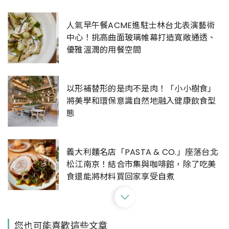
人氣早午餐ACME進駐士林台北表演藝術
中心！挑高曲面玻璃帷幕打造寬敞通透、
優雅溫潤的用餐空間
以形補替形的是肉不是肉！「小小樹食」
將美學和環保意識自然地融入健康飲食型
態
義大利麵名店「PASTA & CO.」座落台北
松江南京！結合市集與咖啡館，除了吃美
食還能將材料買回家享受自煮
有「鰻料理江戶川」不用飛日本再+1！日
您也可能喜歡這些文章