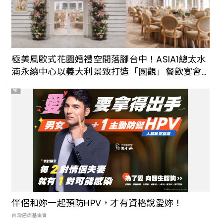
極美風歐式花園婚禮空間落腳台中！ASIA1總太水
湳永續中心以義大利景致打造「圓觀」餐飲宴會
場域
PR
伴侶和妳一起預防HPV，才有資格說愛妳！
台灣癌症基金會