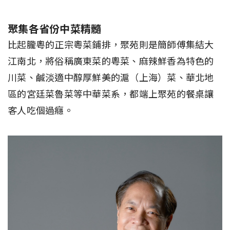
聚集各省份中菜精髓
比起朧粵的正宗粵菜鋪排，聚苑則是簡師傅集結大
江南北，將俗稱廣東菜的粵菜、麻辣鮮香為特色的
川菜、鹹淡適中醇厚鮮美的滬（上海）菜、華北地
區的宮廷菜魯菜等中華菜系，都端上聚苑的餐桌讓
客人吃個過癮。