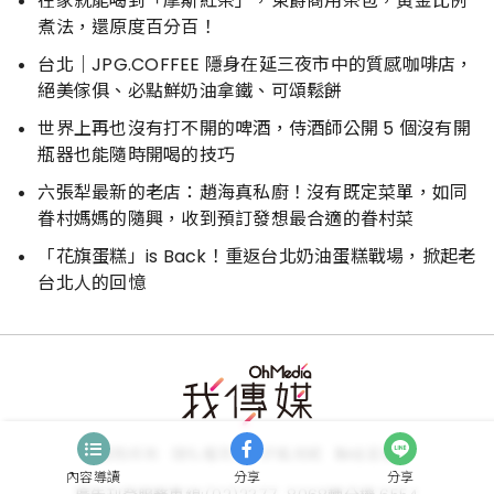
在家就能喝到「摩斯紅茶」，東爵商用茶包，黃金比例
煮法，還原度百分百！
台北｜JPG.COFFEE 隱身在延三夜市中的質感咖啡店，
絕美傢俱、必點鮮奶油拿鐵、可頌鬆餅
世界上再也沒有打不開的啤酒，侍酒師公開 5 個沒有開
瓶器也能隨時開喝的技巧
六張犁最新的老店：趙海真私廚！沒有既定菜單，如同
眷村媽媽的隨興，收到預訂發想最合適的眷村菜
「花旗蛋糕」is Back！重返台北奶油蛋糕戰場，掀起老
台北人的回憶
服務條款
隱私權政策
評鑑規範
聯絡客服
內容導讀
分享
分享