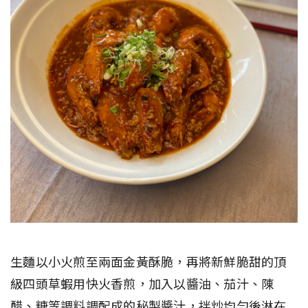
生麵以小火煎至兩面金黃酥脆，再將新鮮脆甜的頂
級四頭草蝦用快火香煎，加入以醬油、茄汁、陳
醋、糖等調料調配成的秘製醬汁，拌炒均勻後淋在