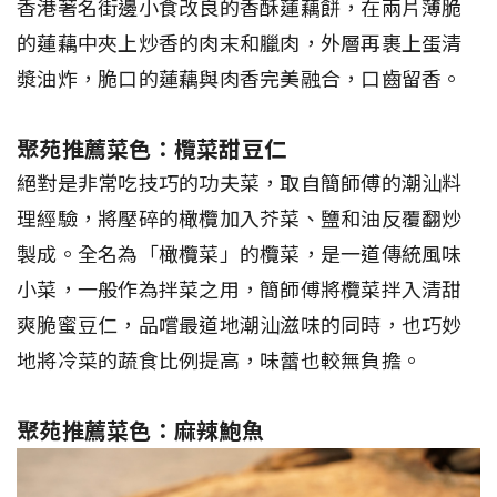
香港著名街邊小食改良的香酥蓮藕餅，在兩片薄脆
的蓮藕中夾上炒香的肉末和臘肉，外層再裹上蛋清
漿油炸，脆口的蓮藕與肉香完美融合，口齒留香。
聚苑推薦菜色：欖菜甜豆仁
絕對是非常吃技巧的功夫菜，取自簡師傅的潮汕料
理經驗，將壓碎的橄欖加入芥菜、鹽和油反覆翻炒
製成。全名為「橄欖菜」的欖菜，是一道傳統風味
小菜，一般作為拌菜之用，簡師傅將欖菜拌入清甜
爽脆蜜豆仁，品嚐最道地潮汕滋味的同時，也巧妙
地將冷菜的蔬食比例提高，味蕾也較無負擔。
聚苑推薦菜色：麻辣鮑魚