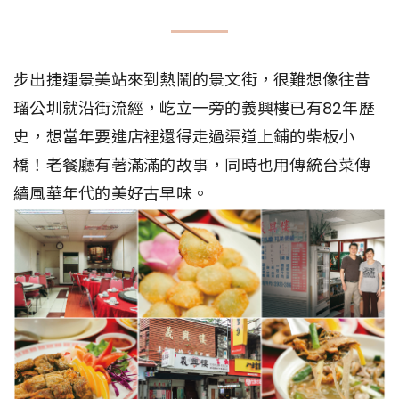
步出捷運景美站來到熱鬧的景文街，很難想像往昔
瑠公圳就沿街流經，屹立一旁的義興樓已有82年歷
史，想當年要進店裡還得走過渠道上鋪的柴板小
橋！老餐廳有著滿滿的故事，同時也用傳統台菜傳
續風華年代的美好古早味。