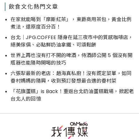
飲食文化熱門文章
在家就能喝到「摩斯紅茶」，東爵商用茶包，黃金比例
煮法，還原度百分百！
台北｜JPG.COFFEE 隱身在延三夜市中的質感咖啡店，
絕美傢俱、必點鮮奶油拿鐵、可頌鬆餅
世界上再也沒有打不開的啤酒，侍酒師公開 5 個沒有開
瓶器也能隨時開喝的技巧
六張犁最新的老店：趙海真私廚！沒有既定菜單，如同
眷村媽媽的隨興，收到預訂發想最合適的眷村菜
「花旗蛋糕」is Back！重返台北奶油蛋糕戰場，掀起老
台北人的回憶