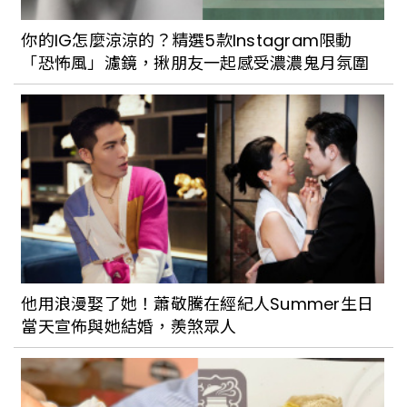
你的IG怎麼涼涼的？精選5款Instagram限動
「恐怖風」濾鏡，揪朋友一起感受濃濃鬼月氛圍
他用浪漫娶了她！蕭敬騰在經紀人Summer生日
當天宣佈與她結婚，羨煞眾人