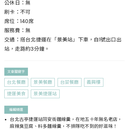
公休日：無
刷卡：不可
席位：140席
服務費：無
交通：搭台北捷運在「景美站」下車，自1號出口出
站，走路約3分鐘。
文章關鍵字
台北餐廳
景美餐廳
台菜餐廳
義興樓
捷運美食
景美捷運站
編輯精選
台北古亭捷運站同安街麵線羹，在地五十年無名老店，
麻辣臭豆腐、料多麵線羹，不排隊吃不到的好滋味！