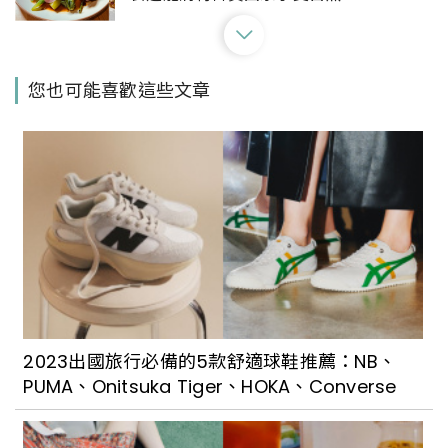
有「鰻料理江戶川」不用飛日本再+1！日
您也可能喜歡這些文章
本京都鰻魚專賣海外首店就在台北中山區
台北民生社區精緻法餐「SENS」新開幕！
從品牌識別展現美味內涵，讓好吃的食物
從味覺拓展至五感體驗
重新定義Buffet！台北日式吃到飽餐廳
「NAGOMI 和食饗宴」新開幕，揉合日本
2023出國旅行必備的5款舒適球鞋推薦：NB、
女將文化，讓吃飯講究不將就
PUMA、Onitsuka Tiger、HOKA、Converse
把看的展覽變成吃的藝術！The Seedin