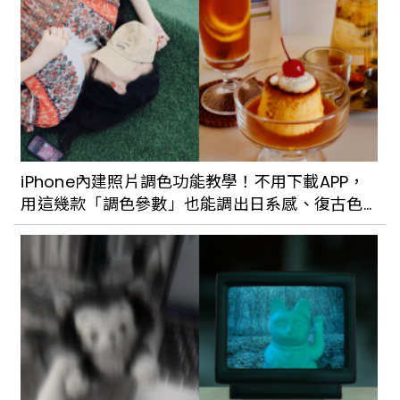
Lab《我吃了一個展覽》6月開始將餐飲結
合藝術，打造全新沉浸式飲食饗宴
懷舊風再起！台北老字號甜品總整理：歐
式、日式、台式各有特色。勾起小時候的
記憶
iPhone內建照片調色功能教學！不用下載APP，
用這幾款「調色參數」也能調出日系感、復古色
通化夜市「老李牛雜」不輸必比登推介的
調
美味熱炒，大推青菜炒牛肉，牛雜湯還能
免費續湯！