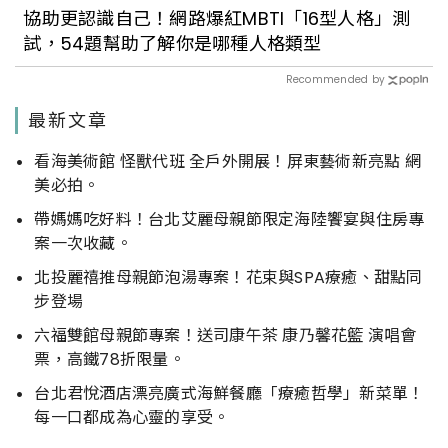
協助更認識自己！網路爆紅MBTI「16型人格」測
試，54題幫助了解你是哪種人格類型
Recommended by
最新文章
看海美術館 怪獸代班 全戶外開展！屏東藝術新亮點 網
美必拍。
帶媽媽吃好料！台北艾麗母親節限定海陸饗宴與住房專
案一次收藏。
北投麗禧推母親節泡湯專案！花束與SPA療癒、甜點同
步登場
六福雙館母親節專案！送司康午茶 康乃馨花籃 演唱會
票，高鐵78折限量。
台北君悅酒店漂亮廣式海鮮餐廳「療癒哲學」新菜單！
每一口都成為心靈的享受。