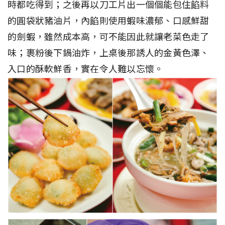
時都吃得到；之後再以刀工片出一個個能包住餡料
的圓袋狀豬油片，內餡則使用蝦味濃郁、口感鮮甜
的劍蝦，雖然成本高，可不能因此就讓老菜色走了
味；裹粉後下鍋油炸，上桌後那誘人的金黃色澤、
入口的酥軟鮮香，實在令人難以忘懷。