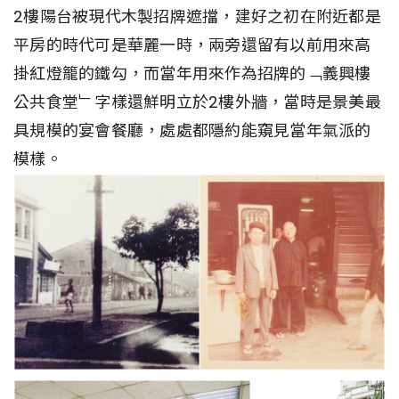
2樓陽台被現代木製招牌遮擋，建好之初在附近都是
平房的時代可是華麗一時，兩旁還留有以前用來高
掛紅燈籠的鐵勾，而當年用來作為招牌的﹁義興樓
公共食堂﹂字樣還鮮明立於2樓外牆，當時是景美最
具規模的宴會餐廳，處處都隱約能窺見當年氣派的
模樣。