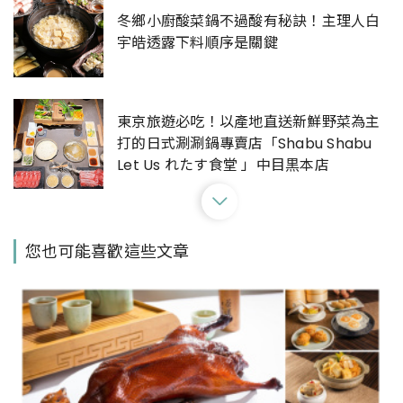
冬鄉小廚酸菜鍋不過酸有秘訣！主理人白
宇皓透露下料順序是關鍵
東京旅遊必吃！以產地直送新鮮野菜為主
打的日式涮涮鍋專賣店「Shabu Shabu
Let Us れたす食堂 」中目黒本店
全在6/1推出！錢都日式涮涮鍋推特色芒果
您也可能喜歡這些文章
火鍋、IKEA開賣鹽酥雞、粽香飯以及海鹽
西瓜霜淇淋
東區吃鍋去！大安區「肉大人」回歸搬遷
至東區216巷，全新品牌識別吃火鍋還能搭
自然酒一起喝