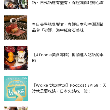
鍋、日式鍋應有盡有，保證讓你吃得心滿
意足。
春日美學視覺饗宴，春鰹日本和牛涮涮鍋
品嚐「初鰹」海中紅寶石美味
【4Foodie美食專欄】悄悄進入吃鍋的季
節
【Walker說走就走】Podcast EP159：天
冷就是要吃鍋，日本火鍋吃一波！