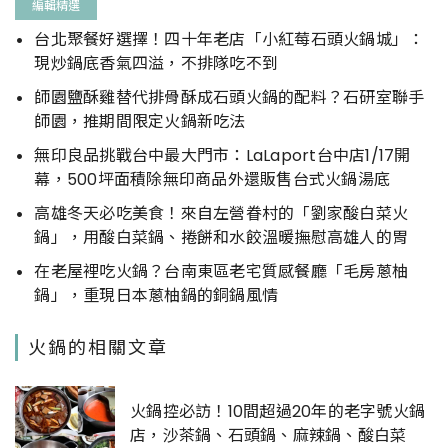
編輯精選
台北聚餐好選擇！四十年老店「小紅莓石頭火鍋城」：
現炒鍋底香氣四溢，不排隊吃不到
師園鹽酥雞替代排骨酥成石頭火鍋的配料？石研室聯手
師園，推期間限定火鍋新吃法
無印良品挑戰台中最大門市：LaLaport台中店1/17開
幕，500坪面積除無印商品外還販售台式火鍋湯底
高雄冬天必吃美食！來自左營眷村的「劉家酸白菜火
鍋」，用酸白菜鍋、捲餅和水餃溫暖撫慰高雄人的胃
在老屋裡吃火鍋？台南東區老宅質感餐廳「毛房蔥柚
鍋」，重現日本蔥柚鍋的銅鍋風情
火鍋的相關文章
火鍋控必訪！10間超過20年的老字號火鍋
店，沙茶鍋、石頭鍋、麻辣鍋、酸白菜