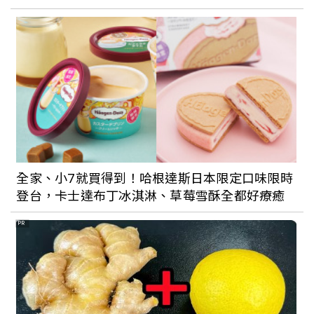
隆廟口嗑美食！巷子內人氣美食清單都在
這裡，厲害的很呢
全家、小7就買得到！哈根達斯日本限定口味限時
登台，卡士達布丁冰淇淋、草莓雪酥全都好療癒
PR