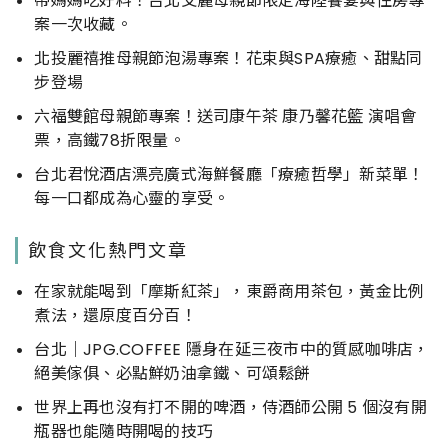
帶媽媽吃好料！台北艾麗母親節限定海陸饗宴與住房專
案一次收藏。
北投麗禧推母親節泡湯專案！花束與SPA療癒、甜點同
步登場
六福雙館母親節專案！送司康午茶 康乃馨花籃 演唱會
票，高鐵78折限量。
台北君悅酒店漂亮廣式海鮮餐廳「療癒哲學」新菜單！
每一口都成為心靈的享受。
飲食文化熱門文章
在家就能喝到「摩斯紅茶」，東爵商用茶包，黃金比例
煮法，還原度百分百！
台北｜JPG.COFFEE 隱身在延三夜市中的質感咖啡店，
絕美傢俱、必點鮮奶油拿鐵、可頌鬆餅
世界上再也沒有打不開的啤酒，侍酒師公開 5 個沒有開
瓶器也能隨時開喝的技巧