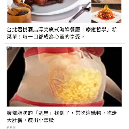
學生族群請注意！憑學生證7折吃石研室火
鍋、拿准考證用1500元睡捷絲旅台大尊賢
台北君悅酒店漂亮廣式海鮮餐廳「療癒哲學」新
館
菜單！每一口都成為心靈的享受。
PR
閨蜜約吃鍋又有新據點！王品新火鍋品牌
「旬嚐」台北開幕，帝王蟹、A5和牛奢華
食材全上桌
海底撈全新店型座進軍新莊宏匯廣場！3D
模擬圖曝光、「嗨飲Hi-in」三號店同時進
駐
腹部脂肪的「剋星」找到了，常吃這幾物，吃走
大肚囊，瘦出小蠻腰
【Walker說走就走】Podcast EP224 基
新素簡