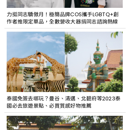
七月烈酒訊息重點盤點：威士忌從純飲到
限量新品，一次報給酒饕們
力挺同志驕傲月！極簡品牌COS攜手LGBTQ+創
作者推限定單品，全數營收大器捐同志諮詢熱線
西門紅樓出現快閃酒吧？！「強冽飲
9%BAR」用全新葡萄口味推限時快閃三天
的遊戲Bar
不喝酒也能與閨蜜一起同歡！國父紀念館
新酒吧「GŪLŪ GURU 酒調飲實驗」從無
酒精到濃炸OneShot一應俱全
泰國免簽去哪玩？曼谷、清邁、北碧府等2023泰
國必去旅遊景點、必買質感好物推薦
中秋烤肉怎能少了酒？從啤酒、調酒到威
士忌，2023中秋酒禮盒總整理