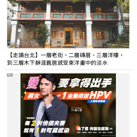
【走讀台北】一層老街、二層磚厝、三層洋樓，
到三層木下靜涯舊居感受東洋畫中的淡水
PR