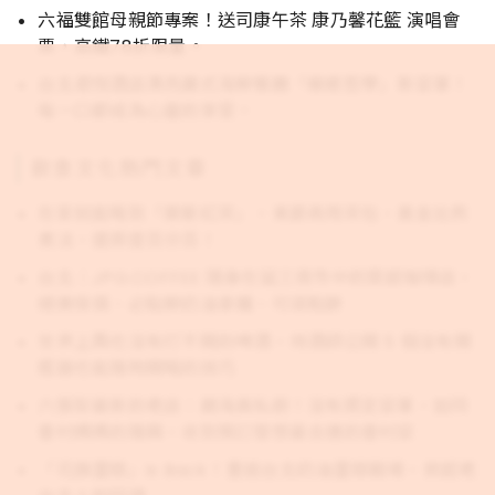
六福雙館母親節專案！送司康午茶 康乃馨花籃 演唱會
票，高鐵78折限量。
台北君悅酒店漂亮廣式海鮮餐廳「療癒哲學」新菜單！
每一口都成為心靈的享受。
飲食文化熱門文章
在家就能喝到「摩斯紅茶」，東爵商用茶包，黃金比例
煮法，還原度百分百！
台北｜JPG.COFFEE 隱身在延三夜市中的質感咖啡店，
絕美傢俱、必點鮮奶油拿鐵、可頌鬆餅
世界上再也沒有打不開的啤酒，侍酒師公開 5 個沒有開
瓶器也能隨時開喝的技巧
六張犁最新的老店：趙海真私廚！沒有既定菜單，如同
眷村媽媽的隨興，收到預訂發想最合適的眷村菜
「花旗蛋糕」is Back！重返台北奶油蛋糕戰場，掀起老