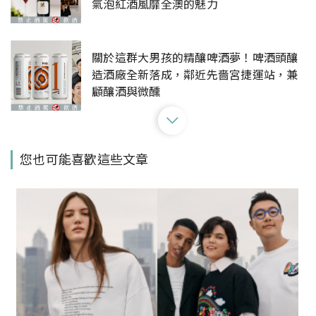
氣泡紅酒風靡全澳的魅力
關於這群大男孩的精釀啤酒夢！啤酒頭釀
造酒廠全新落成，鄰近先嗇宮捷運站，兼
顧釀酒與微醺
百樂門單一麥芽威士忌與手工皮革精品
您也可能喜歡這些文章
Volta共譜職人精神！3核心酒款滿是黑巧
克力香、太妃糖香及煙燻泥炭香滋味
在台灣也能喝到最道地的鹿兒島燒酎！
2023鹿兒島燒酎祭串聯全台13家餐酒館，
一改燒酎刻板印象