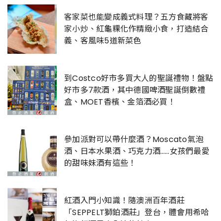
客家菜也能變成義式料理？五方食藏將客
家小炒、紅龜粿化作精緻小食，打造結合
義、客風味5道新菜色
到Costco好市多買大人的聖誕禮物！盤點
好市多7款酒，其中德國啤酒聖誕倒數禮
盒、MOET香檳、金箔酒必買！
參加派對可以帶什麼酒？Moscato氣泡
酒、日本水果酒、巧克力酒……女孩們最愛
的甜味妹酒有這些！
紅酒入門小知識！隨澳洲百年酒莊
「SEPPELT獅鉑酒莊」登台，體會用希哈