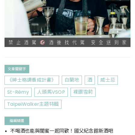
文章關鍵字
《紳士格調養成計畫》
白蘭地
酒
威士忌
St-Rémy
人頭馬VSOP
裸鑽雪莉
TaipeiWalker主題特輯
編輯精選
不喝酒也能與閨蜜一起同歡！國父紀念館新酒吧