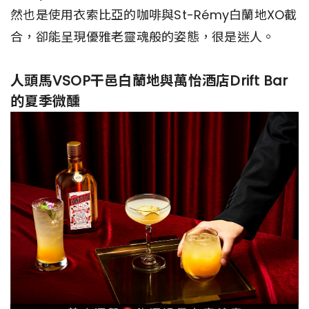
然也是使用衣索比亞的咖啡與St-Rémy白蘭地XO截
合，卻能呈現優雅老靈魂般的姿態，很是迷人。
人頭馬VSOP干邑白蘭地與萬怡酒店Drift Bar
的夏季微醺