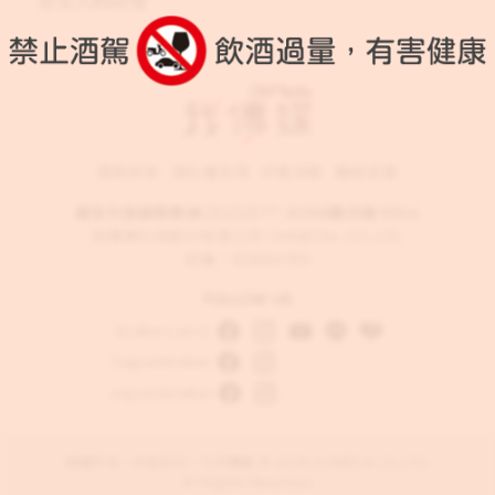
台北人的回憶
服務條款
隱私權政策
評鑑規範
聯絡客服
廣告刊登服務專線:
(02)2377-8068
轉分機 6554
我傳媒科技股份有限公司 OHMEDIA CO.,LTD.
統編：82884789
FOLLOW US
WalkerLand
TaipeiWalker
JapanWalker
版權所有，未經許可，不許轉載 © 2026 OHMEDIA CO.,LTD.
All Rights Reserved.