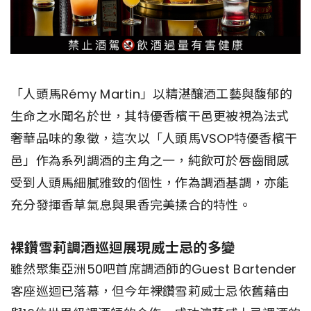
「人頭馬Rémy Martin」以精湛釀酒工藝與馥郁的
生命之水聞名於世，其特優香檳干邑更被視為法式
奢華品味的象徵，這次以「人頭馬VSOP特優香檳干
邑」作為系列調酒的主角之一，純飲可於唇齒間感
受到人頭馬細膩雅致的個性，作為調酒基調，亦能
充分發揮香草氣息與果香完美揉合的特性。
裸鑽雪莉調酒巡迴展現威士忌的多變
雖然聚集亞洲50吧首席調酒師的Guest Bartender
客座巡迴已落幕，但今年裸鑽雪莉威士忌依舊藉由