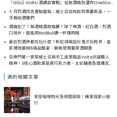
「GŪLŪ GURU 酒調飲實驗」從無酒精到濃炸OneShot
一應俱全
七月烈酒訊息重點盤點：威士忌從純飲到限量新品，一
次報給酒饕們
酒癮犯了？無酒精酒款推薦！除了啤酒、紅白酒、烈酒
口味外，還能用RedBull調一杯隨時喝
最近烈酒界都在玩什麼？軒尼詩與設計鬼才玩跨界、皇
家禮炮要辦8場品酩宴、蘇格登限量原酒開賣
百樂門單一麥芽威士忌與手工皮革精品Volta共譜職人
精神！3核心酒款滿是黑巧克力香、太妃糖香及煙燻泥
炭香滋味
酒的相關文章
享受咖啡時光及夜間探險！橫濱探索小旅
行