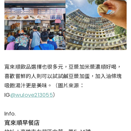
寬來順飲品選擇也很多元，豆漿加米漿濃順好喝，
喜歡嘗鮮的人則可以試試鹹豆漿加蛋，加入油條塊
吸飽湯汁更是美味。（圖片來源：
IG
@wulove213055
）
Info.
寬來順早餐店