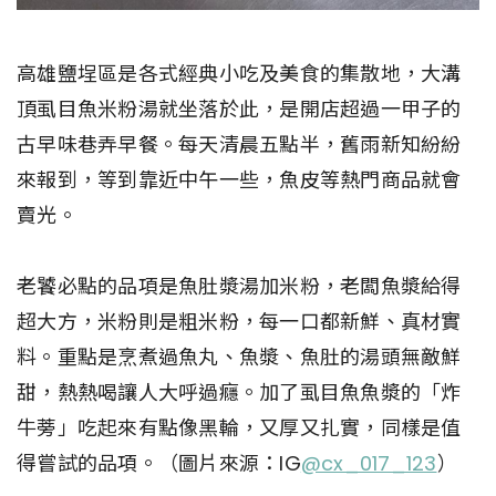
高雄鹽埕區是各式經典小吃及美食的集散地，大溝
頂虱目魚米粉湯就坐落於此，是開店超過一甲子的
古早味巷弄早餐。每天清晨五點半，舊雨新知紛紛
來報到，等到靠近中午一些，魚皮等熱門商品就會
賣光。
老饕必點的品項是魚肚漿湯加米粉，老闆魚漿給得
超大方，米粉則是粗米粉，每一口都新鮮、真材實
料。重點是烹煮過魚丸、魚漿、魚肚的湯頭無敵鮮
甜，熱熱喝讓人大呼過癮。加了虱目魚魚漿的「炸
牛蒡」吃起來有點像黑輪，又厚又扎實，同樣是值
得嘗試的品項。（圖片來源：IG
@cx_017_123
）