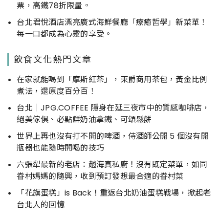
票，高鐵78折限量。
台北君悅酒店漂亮廣式海鮮餐廳「療癒哲學」新菜單！
每一口都成為心靈的享受。
飲食文化熱門文章
在家就能喝到「摩斯紅茶」，東爵商用茶包，黃金比例
煮法，還原度百分百！
台北｜JPG.COFFEE 隱身在延三夜市中的質感咖啡店，
絕美傢俱、必點鮮奶油拿鐵、可頌鬆餅
世界上再也沒有打不開的啤酒，侍酒師公開 5 個沒有開
瓶器也能隨時開喝的技巧
六張犁最新的老店：趙海真私廚！沒有既定菜單，如同
眷村媽媽的隨興，收到預訂發想最合適的眷村菜
「花旗蛋糕」is Back！重返台北奶油蛋糕戰場，掀起老
台北人的回憶