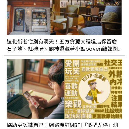
迪化街老宅別有洞天！五方食藏大稻埕店保留磨
石子地、紅磚牆、閣樓還藏著小型boven雜誌圖
書館
協助更認識自己！網路爆紅MBTI「16型人格」測