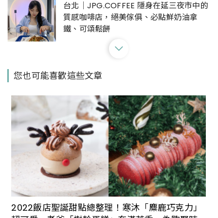
台北｜JPG.COFFEE 隱身在延三夜市中的
質感咖啡店，絕美傢俱、必點鮮奶油拿
鐵、可頌鬆餅
台北捷運最美咖啡店來了！首間聯名門市
您也可能喜歡這些文章
Metro Taipei × LOUISA COFFEE坐落大
安森林公園
Ancre café 安克黑咖啡｜淡水浪漫河景
咖啡店，用微笑拿鐵給生活帶一點小確幸
吧
Merci裏山｜陽明山絕美秘境溫室咖啡
店，細節滿滿、古物、植栽看到飽，簡直
2022飯店聖誕甜點總整理！寒沐「麋鹿巧克力」
一秒到日本！