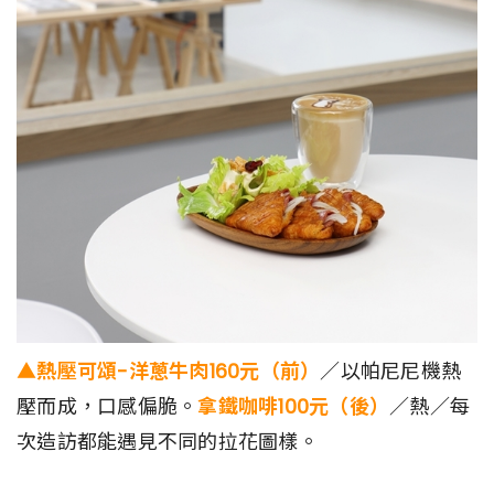
▲熱壓可頌-洋蔥牛肉160元（前）
／以帕尼尼機熱
壓而成，口感偏脆。
拿鐵咖啡100元（後）
／熱／每
次造訪都能遇見不同的拉花圖樣。