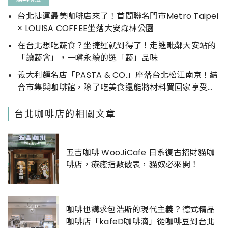
台北捷運最美咖啡店來了！首間聯名門市Metro Taipei
× LOUISA COFFEE坐落大安森林公園
在台北想吃蔬食？坐捷運就到得了！走進毗鄰大安站的
「讀蔬會」，一嚐永續的選「蔬」品味
義大利麵名店「PASTA & CO.」座落台北松江南京！結
合市集與咖啡館，除了吃美食還能將材料買回家享受自
煮
台北咖啡店的相關文章
五吉咖啡 WooJiCafe 日系復古招財貓咖
啡店，療癒指數破表，貓奴必來開！
咖啡也講求包浩斯的現代主義？德式精品
咖啡店「kafeD咖啡滴」從咖啡豆到台北