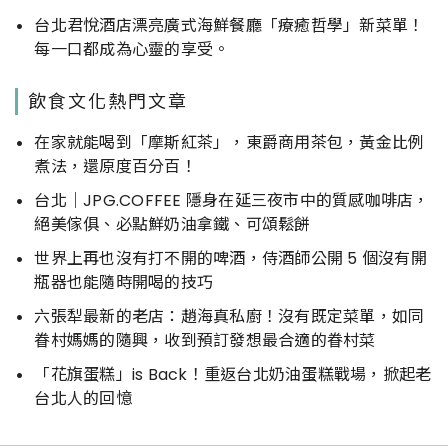
台北君悅酒店漂亮廣式海鮮餐廳「療癒哲學」新菜單！
每一口都成為心靈的享受。
飲食文化熱門文章
在家就能喝到「摩斯紅茶」，東爵商用茶包，黃金比例
煮法，還原度百分百！
台北｜JPG.COFFEE 隱身在延三夜市中的質感咖啡店，
絕美傢俱、必點鮮奶油拿鐵、可頌鬆餅
世界上再也沒有打不開的啤酒，侍酒師公開 5 個沒有開
瓶器也能隨時開喝的技巧
六張犁最新的老店：趙海真私廚！沒有既定菜單，如同
眷村媽媽的隨興，收到預訂發想最合適的眷村菜
「花旗蛋糕」is Back！重返台北奶油蛋糕戰場，掀起老
台北人的回憶