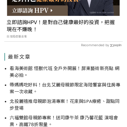
立即諮詢HPV！是對自己健康最好的投資，把握
現在不嫌晚！
台灣癌症基金會
Recommended by
最新文章
看海美術館 怪獸代班 全戶外開展！屏東藝術新亮點 網
美必拍。
帶媽媽吃好料！台北艾麗母親節限定海陸饗宴與住房專
案一次收藏。
北投麗禧推母親節泡湯專案！花束與SPA療癒、甜點同
步登場
六福雙館母親節專案！送司康午茶 康乃馨花籃 演唱會
票，高鐵78折限量。