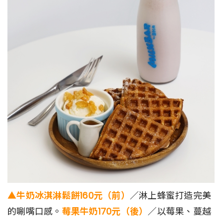
▲牛奶冰淇淋鬆餅160元（前）
／淋上蜂蜜打造完美
的唰嘴口感。
莓果牛奶170元（後）
／以莓果、蔓越