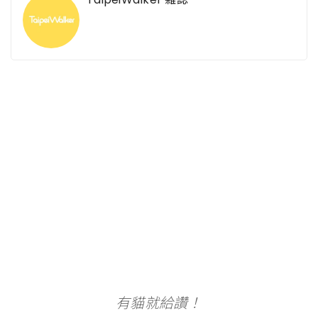
有貓就給讚！