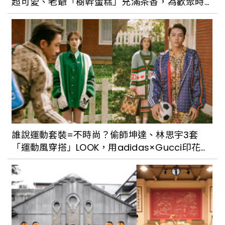
超可愛、老爺「樹幹蛋糕」充滿茶香，為歡聚時
光增加奢華儀式感
不喝 Cocktail，讓我們來杯 Coffeetail！
都市廢墟變身老宅咖啡店「AFTER5 步驟
六」
風靡全球的%Arabica台灣門市開幕了！
專訪創辦人東海林克範，暢談選店背後故
事
誰說運動套裝=不時尚？偷師坤達、林思宇3套
「運動風穿搭」LOOK，用adidas×Gucci印花運
北捷×路易莎「總部旗艦店」登場！百坪木
動外套、復古毛衣打造超潮OOTD！
質色調空間超有質感，還有可愛捷運車廂
「旗艦號」等你和姊妹來拍照