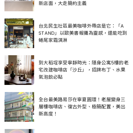
新店面，大走簡約主義
台北民生社區最美咖啡外帶店是它：「A
STAND」以歐美書報攤為靈感，還能吃到
蜷尾家霜淇淋
到大稻埕享受寧靜時光：隱身公寓5樓的老
宅改建咖啡店「沙丘」，招牌布丁、水果
氣泡飲必點
全台最美路易莎在寧夏圓環！老屋變身三
層樓咖啡店、復古外型、極簡配置，美出
新高度！