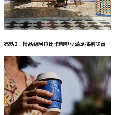
亮點2：精品級阿拉比卡咖啡豆滿足挑剔味蕾