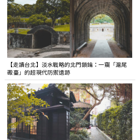
【走讀台北】淡水戰略的北門鎖鑰：一窺「滬尾
礮臺」的超現代防禦遺跡