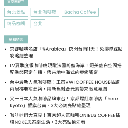
文章關鍵字
台北景點
台北咖啡廳
Bacha Coffee
精品咖啡
台北
編輯精選
京都咖啡名店「%Arabica」快閃台南11天！免排隊踩點
攻略總整理
LV夏季度假咖啡廳現蹤法國蔚藍海岸！絕美藍白空間搭
配季節限定佳餚，帶來地中海式的療癒饗宴
台中最新人氣咖啡廳！王策VWI COFFEE HOUSE插旗
兩層樓老宅建築，用新舊融合元素帶來愜意氛圍
又一日本人氣咖啡品牌來台！京都爆紅咖啡店「here
kyoto」插旗台南，3大必訪亮點總整理
咖啡迷們大直見！東京超人氣咖啡ONIBUS COFFEE插
旗NOKE忠泰樂生活，3大亮點搶先看