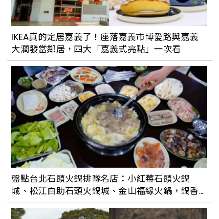
店！雙好 2byWu&Chen 操刀設計，期間
限定推出人孔蓋銅鑼燒、電子音樂表演
IKEA真的定居嘉義了！座落嘉義市博愛路與嘉義
大潤發當鄰居，四大「嘉義式亮點」一次看
踩在藝術上看見台北的美：水利處「台北
蓋水」釋出全新城市彩繪人孔蓋設計成
品，預計9月與市民Say Hi !
盤點台北石頭火鍋排隊名店：小紅莓石頭火鍋
城、松江自助石頭火鍋城、金山福緣火鍋，鍋香
氣十足完全吃不膩