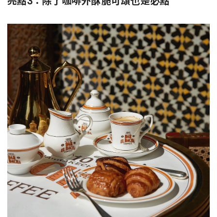
亮點3：除了咖啡外酥脆可頌也是必點