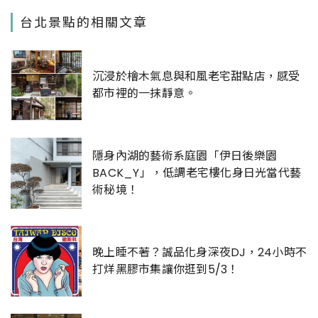
台北景點的相關文章
沉浸於檜木氣息與和風老宅甜點店，感受
都市裡的一抹靜意。
隱身內湖的藝術系庭園「伊日後樂園
BACK_Y」，低調老宅樓化身日光當代藝
術秘境！
晚上睡不著？誠品化身深夜DJ，24小時不
打烊黑膠市集讓你逛到5/3！