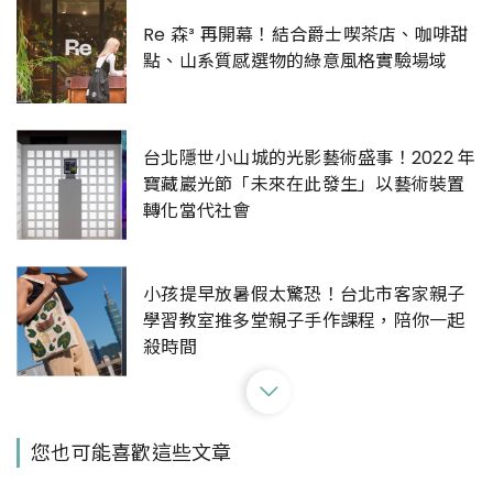
Re 森³ 再開幕！結合爵士喫茶店、咖啡甜
點、山系質感選物的綠意風格實驗場域
台北隱世小山城的光影藝術盛事！2022 年
寶藏巖光節「未來在此發生」以藝術裝置
轉化當代社會
小孩提早放暑假太驚恐！台北市客家親子
學習教室推多堂親子手作課程，陪你一起
殺時間
超好拍！華山文創園區玻璃屋又有新快閃
您也可能喜歡這些文章
店進駐：滿滿怪奇事務所，有無酒精特調
飲料還有遊戲可以玩