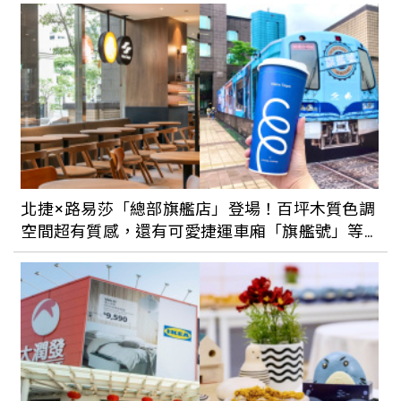
《瑪莉官：時尚革命者》北美館化身搖曳
年代服飾店！120 件服飾、雜誌與配件訴
說「迷你裙之母」瑪莉官的傳奇故事
體驗不一樣的文化生活！台北城南區公園
上演《微酵野餐市集》，6/19深入探索客
北捷×路易莎「總部旗艦店」登場！百坪木質色調
家特色
空間超有質感，還有可愛捷運車廂「旗艦號」等
你和姊妹來拍照
台北西區翻轉讓新流行與舊景色相互結
合，打造全新都市感，輕鬆散步就能走訪7
個西區特色景點美食，城市散步也很有
趣。
台電老屋化身潮電 POP-UP Store 快閃