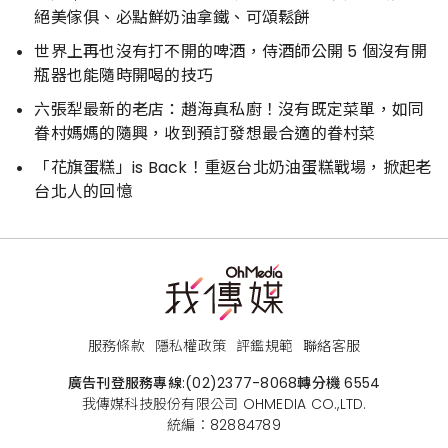
絕美傢俱、必點鮮奶油拿鐵、可頌鬆餅
世界上再也沒有打不開的啤酒，侍酒師公開 5 個沒有開
瓶器也能隨時開喝的技巧
六張犁最新的老店：趙海真私廚！沒有既定菜單，如同
眷村媽媽的隨興，收到預訂發想最合適的眷村菜
「花旗蛋糕」is Back！重返台北奶油蛋糕戰場，掀起老
台北人的回憶
服務條款
隱私權政策
評鑑規範
聯絡客服
廣告刊登服務專線:
(02)2377-8068
轉分機 6554
我傳媒科技股份有限公司 OHMEDIA CO.,LTD.
統編：82884789