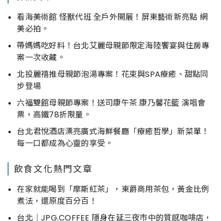
看海美術館 怪獸代班 全戶外開展！屏東藝術新亮點 網
美必拍。
帶媽媽吃好料！台北艾麗母親節限定海陸饗宴與住房專
案一次收藏。
北投麗禧推母親節泡湯專案！花束與SPA療癒、甜點同
步登場
六福雙館母親節專案！送司康午茶 康乃馨花籃 演唱會
票，高鐵78折限量。
台北君悅酒店漂亮廣式海鮮餐廳「療癒哲學」新菜單！
每一口都成為心靈的享受。
飲食文化熱門文章
在家就能喝到「摩斯紅茶」，東爵商用茶包，黃金比例
煮法，還原度百分百！
台北｜JPG.COFFEE 隱身在延三夜市中的質感咖啡店，