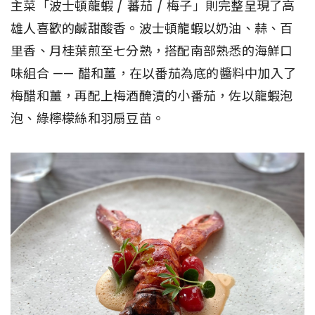
主菜「波士頓龍蝦 / 蕃茄 / 梅子」則完整呈現了高
雄人喜歡的鹹甜酸香。波士頓龍蝦以奶油、蒜、百
里香、月桂葉煎至七分熟，搭配南部熟悉的海鮮口
味組合 —— 醋和薑，在以番茄為底的醬料中加入了
梅醋和薑，再配上梅酒醃漬的小番茄，佐以龍蝦泡
泡、綠檸檬絲和羽扇豆苗。