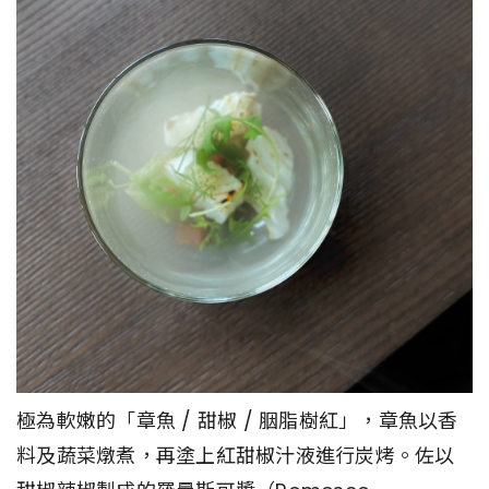
極為軟嫩的「章魚 / 甜椒 / 胭脂樹紅」，章魚以香
料及蔬菜燉煮，再塗上紅甜椒汁液進行炭烤。佐以