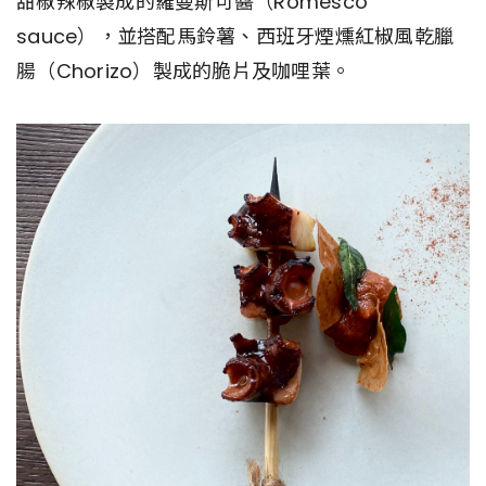
甜椒辣椒製成的羅曼斯可醬（Romesco
sauce），並搭配馬鈴薯、西班牙煙燻紅椒風乾臘
腸（Chorizo）製成的脆片及咖哩葉。