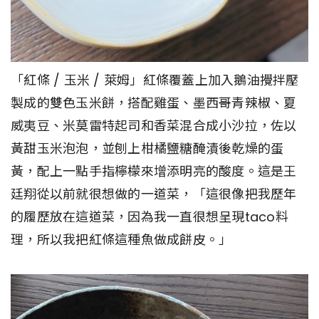
「紅條 / 玉米 / 萊姆」紅條覆蓋上加入鵝油攪拌壓
製成的雙色玉米餅，搭配雞蛋、墨西哥青辣椒、夏
威夷豆、米莫雷特起司和香菜混合成小沙拉，佐以
黃甜玉米泡泡，並刨上柑橘鹽糖醃漬後乾燥的蛋
黃，配上一點手指檸檬來增添明亮的酸度。這是王
廷翔從以前就很想做的一道菜，「這很像把我歷年
的履歷放在這道菜，因為我一直很想呈現taco料
理，所以我把紅條這種魚做成餅皮。」