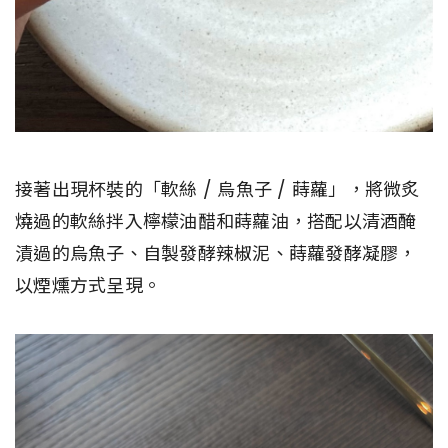
接著出現杯裝的「軟絲 / 烏魚子 / 蒔蘿」，將微炙
燒過的軟絲拌入檸檬油醋和蒔蘿油，搭配以清酒醃
漬過的烏魚子、自製發酵辣椒泥、蒔蘿發酵凝膠，
以煙燻方式呈現。