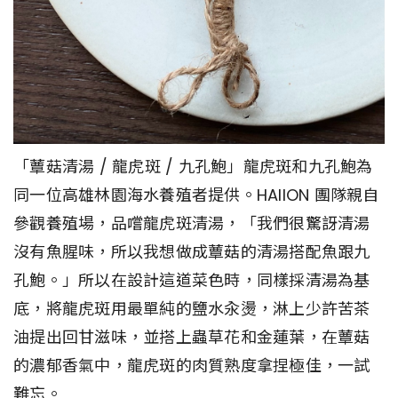
「蕈菇清湯 / 龍虎斑 / 九孔鮑」龍虎斑和九孔鮑為
同一位高雄林園海水養殖者提供。HAIION 團隊親自
參觀養殖場，品嚐龍虎斑清湯，「我們很驚訝清湯
沒有魚腥味，所以我想做成蕈菇的清湯搭配魚跟九
孔鮑。」所以在設計這道菜色時，同樣採清湯為基
底，將龍虎斑用最單純的鹽水汆燙，淋上少許苦茶
油提出回甘滋味，並搭上蟲草花和金蓮葉，在蕈菇
的濃郁香氣中，龍虎斑的肉質熟度拿捏極佳，一試
難忘。