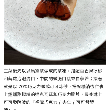
主菜後先以以馬黛茶做成的茶凍，搭配百香果冰砂
和蒔蘿泡泡清口，中間的微脆口感來自荸薺；接著
就是以 70%巧克力做成可可冰砂，搭配糖漬杏仁裹
上煙燻甜椒粉的達克瓦茲和巧克力脆片，最後淋上
可可發酵液的「福灣巧克力 / 杏仁 / 可可發酵