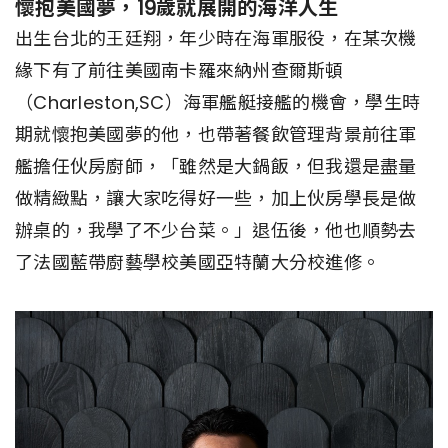
懷抱美國夢，19歲就展開的海洋人生
出生台北的王廷翔，年少時在海軍服役，在某次機
緣下有了前往美國南卡羅來納州查爾斯頓
（Charleston,SC）海軍艦艇接艦的機會，學生時
期就懷抱美國夢的他，也帶著餐飲管理背景前往軍
艦擔任伙房廚師，「雖然是大鍋飯，但我還是盡量
做精緻點，讓大家吃得好一些，加上伙房學長是做
辦桌的，我學了不少台菜。」退伍後，他也順勢去
了法國藍帶廚藝學校美國亞特蘭大分校進修。