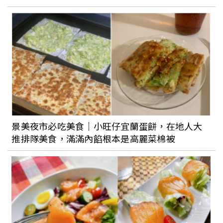
【威士J 專欄】日本威士忌風起雲湧的年
代
景美夜市必吃美食｜小旺仔宜蘭蛋餅，在地人大
推排隊美食，滿滿內餡根本是高麗菜棉被