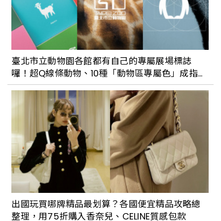
【威士J 專欄】專屬的獨特，客製化包桶
威士忌風潮
臺北市立動物園各館都有自己的專屬展場標誌
囉！超Q線條動物、10種「動物區專屬色」成指標
系統優化亮點
出發迎接期間限定的微醺10月：蘇格登開
威士忌「醇金吧」、三菱重工空調與台北3
酒吧推9款清酒特調
【威士J專欄】水果掉到威士忌裡了嗎？解
開威士忌水果風味之謎
出國玩買哪牌精品最划算？各國便宜精品攻略總
整理，用75折購入香奈兒、CELINE質感包款