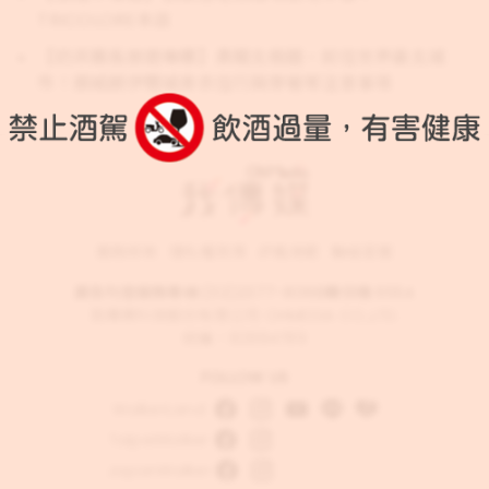
TRICOLORE本店
【奶茶團長旅遊專欄】勇闖北極圈，前往世界最北城
市！挪威朗伊爾城食衣住行與穿著等注意事項
服務條款
隱私權政策
評鑑規範
聯絡客服
廣告刊登服務專線:
(02)2377-8068
轉分機 6554
我傳媒科技股份有限公司 OHMEDIA CO.,LTD.
統編：82884789
FOLLOW US
WalkerLand
TaipeiWalker
JapanWalker