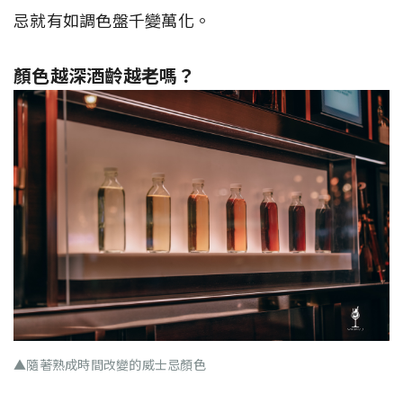
忌就有如調色盤千變萬化。
顏色越深酒齡越老嗎？
▲隨著熟成時間改變的威士忌顏色