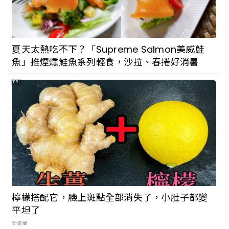
夏天太熱吃不下？「Supreme Salmon美威鮭
魚」推煙燻鮭魚系列輕食，沙拉、春捲好消暑
PR
檸檬搭配它，臉上斑點全部消失了，小肚子都變
平坦了
新素簡