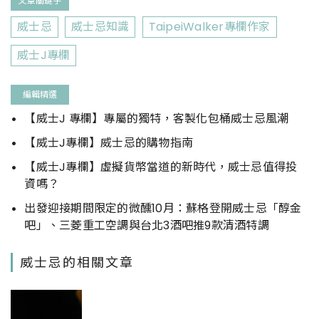
文章關鍵字
威士忌
威士忌知識
TaipeiWalker專欄作家
威士J專欄
編輯精選
【威士J 專欄】專屬的獨特，客製化包桶威士忌風潮
【威士J專欄】威士忌的購物指南
【威士J專欄】虛擬貨幣當道的新時代，威士忌值得投
資嗎？
出發迎接期間限定的微醺10月：蘇格登開威士忌「醇金
吧」、三菱重工空調與台北3酒吧推9款清酒特調
威士忌的相關文章