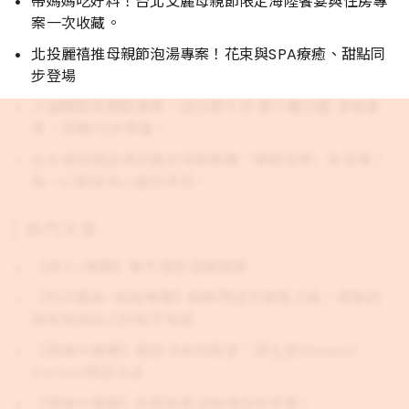
帶媽媽吃好料！台北艾麗母親節限定海陸饗宴與住房專
案一次收藏。
北投麗禧推母親節泡湯專案！花束與SPA療癒、甜點同
步登場
六福雙館母親節專案！送司康午茶 康乃馨花籃 演唱會
票，高鐵78折限量。
台北君悅酒店漂亮廣式海鮮餐廳「療癒哲學」新菜單！
每一口都成為心靈的享受。
熱門文章
【威士J專欄】寒冬裡的溫暖醇厚
【奶茶團長-旅遊專欄】聊聊西班牙朝聖之路：朝聖的
過程是與自己的和平相處
【張維中專欄】銀座洋食的殿堂：資生堂Shiseido
Parlour銀座本店
【張維中專欄】去銀座老派咖啡店吃早餐！