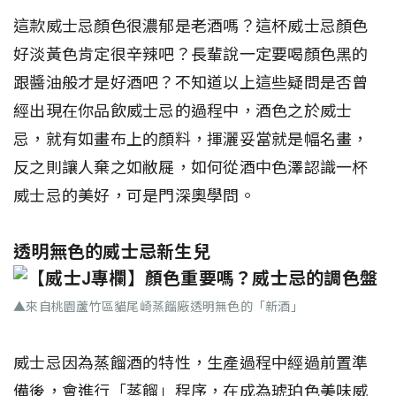
這款威士忌顏色很濃郁是老酒嗎？這杯威士忌顏色
好淡黃色肯定很辛辣吧？長輩說一定要喝顏色黑的
跟醬油般才是好酒吧？不知道以上這些疑問是否曾
經出現在你品飲威士忌的過程中，酒色之於威士
忌，就有如畫布上的顏料，揮灑妥當就是幅名畫，
反之則讓人棄之如敝屣，如何從酒中色澤認識一杯
威士忌的美好，可是門深奧學問。
透明無色的威士忌新生兒
▲來自桃園蘆竹區貓尾崎蒸餾廠透明無色的「新酒」
威士忌因為蒸餾酒的特性，生產過程中經過前置準
備後，會進行「蒸餾」程序，在成為琥珀色美味威