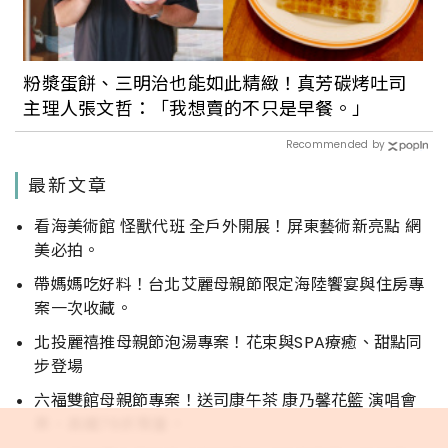
粉漿蛋餅、三明治也能如此精緻！真芳碳烤吐司
主理人張文哲：「我想賣的不只是早餐。」
Recommended by
最新文章
看海美術館 怪獸代班 全戶外開展！屏東藝術新亮點 網
美必拍。
帶媽媽吃好料！台北艾麗母親節限定海陸饗宴與住房專
案一次收藏。
北投麗禧推母親節泡湯專案！花束與SPA療癒、甜點同
步登場
六福雙館母親節專案！送司康午茶 康乃馨花籃 演唱會
票，高鐵78折限量。