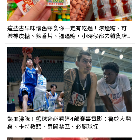
這些古早味懷舊零食你一定有吃過！涼煙糖、可
樂橡皮糖、辣香片、逼逼糖，小時候都去雜貨店
買這些
熱血沸騰！籃球迷必看這4部賽事電影：魯蛇大翻
身、卡特教頭、勇闖禁區、必勝球探
PR