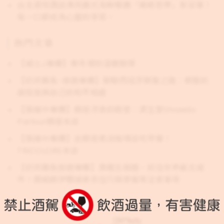
台北君悅酒店漂亮廣式海鮮餐廳「療癒哲學」新菜單！
每一口都成為心靈的享受。
熱門文章
【威士J專欄】寒冬裡的溫暖醇厚
【奶茶團長-旅遊專欄】聊聊西班牙朝聖之路：朝聖的
過程是與自己的和平相處
【張維中專欄】銀座洋食的殿堂：資生堂Shiseido
Parlour銀座本店
【張維中專欄】去銀座老派咖啡店吃早餐！
TRICOLORE本店
【奶茶團長旅遊專欄】勇闖北極圈，前往世界最北城
市！挪威朗伊爾城食衣住行與穿著等注意事項