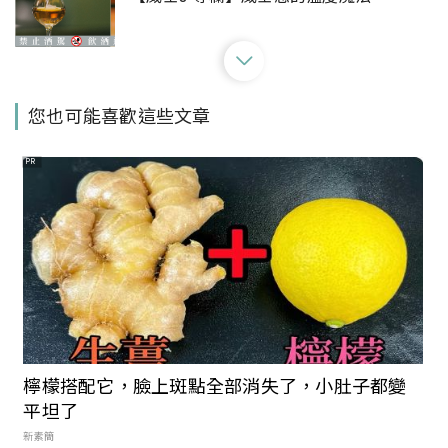
【威士J專欄】虛擬貨幣當道的新時代，威
您也可能喜歡這些文章
士忌值得投資嗎？
PR
【威士J專欄】威士忌的購物指南
出發迎接期間限定的微醺10月：蘇格登開
威士忌「醇金吧」、三菱重工空調與台北3
檸檬搭配它，臉上斑點全部消失了，小肚子都變
酒吧推9款清酒特調
平坦了
新素簡