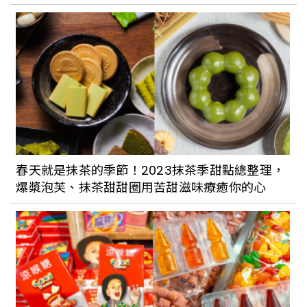
【威士J專欄】顏色重要嗎？威士忌的調色
盤
【威士J專欄】水果掉到威士忌裡了嗎？解
開威士忌水果風味之謎
春天就是抹茶的季節！2023抹茶季甜點總整理，
爆漿泡芙、抹茶甜甜圈用苦甜滋味療癒你的心
【威士J 專欄】日本威士忌風起雲湧的年
代