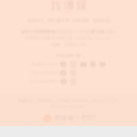
服務條款
隱私權政策
評鑑規範
聯絡客服
廣告刊登服務專線:
(02)2377-8068
轉分機 6554
我傳媒科技股份有限公司 OHMEDIA CO.,LTD.
統編：82884789
FOLLOW US
WalkerLand
TaipeiWalker
JapanWalker
版權所有，未經許可，不許轉載 © 2026 OHMEDIA CO.,LTD.
All Rights Reserved.