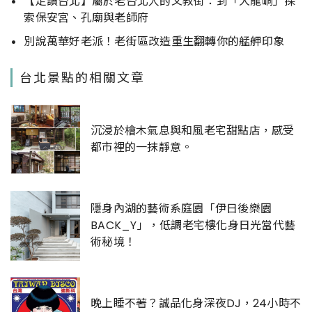
【走讀台北】屬於老台北人的文教街：到「大龍峒」探
索保安宮、孔廟與老師府
別說萬華好老派！老街區改造重生翻轉你的艋舺印象
台北景點的相關文章
沉浸於檜木氣息與和風老宅甜點店，感受
都市裡的一抹靜意。
隱身內湖的藝術系庭園「伊日後樂園
BACK_Y」，低調老宅樓化身日光當代藝
術秘境！
晚上睡不著？誠品化身深夜DJ，24小時不