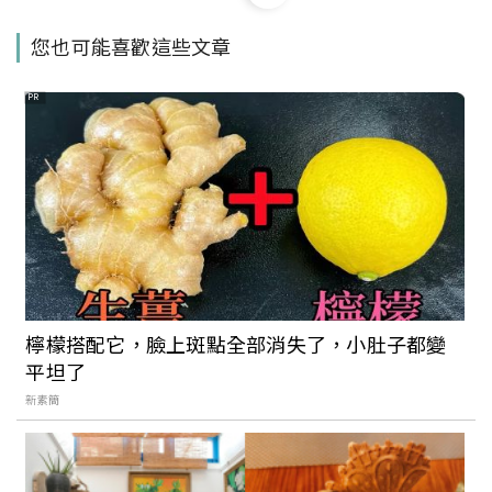
超好拍！華山文創園區玻璃屋又有新快閃
您也可能喜歡這些文章
店進駐：滿滿怪奇事務所，有無酒精特調
飲料還有遊戲可以玩
PR
《瑪莉官：時尚革命者》北美館化身搖曳
年代服飾店！120 件服飾、雜誌與配件訴
說「迷你裙之母」瑪莉官的傳奇故事
體驗不一樣的文化生活！台北城南區公園
上演《微酵野餐市集》，6/19深入探索客
檸檬搭配它，臉上斑點全部消失了，小肚子都變
家特色
平坦了
新素簡
台北西區翻轉讓新流行與舊景色相互結
合，打造全新都市感，輕鬆散步就能走訪7
個西區特色景點美食，城市散步也很有