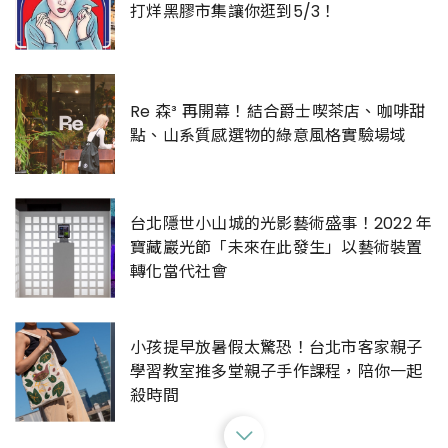
打烊黑膠市集讓你逛到5/3！
Re 森³ 再開幕！結合爵士喫茶店、咖啡甜
點、山系質感選物的綠意風格實驗場域
台北隱世小山城的光影藝術盛事！2022 年
寶藏巖光節「未來在此發生」以藝術裝置
轉化當代社會
小孩提早放暑假太驚恐！台北市客家親子
學習教室推多堂親子手作課程，陪你一起
殺時間