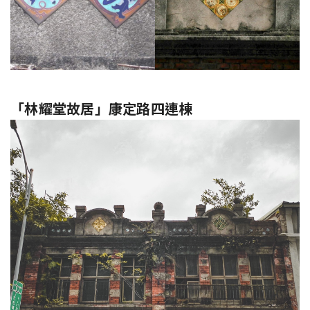
「林耀堂故居」康定路四連棟