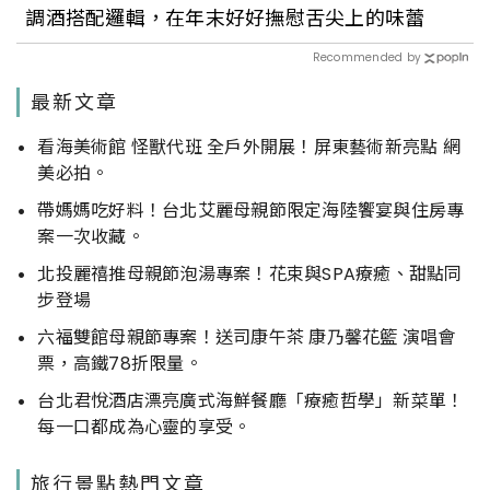
調酒搭配邏輯，在年末好好撫慰舌尖上的味蕾
Recommended by
最新文章
看海美術館 怪獸代班 全戶外開展！屏東藝術新亮點 網
美必拍。
帶媽媽吃好料！台北艾麗母親節限定海陸饗宴與住房專
案一次收藏。
北投麗禧推母親節泡湯專案！花束與SPA療癒、甜點同
步登場
六福雙館母親節專案！送司康午茶 康乃馨花籃 演唱會
票，高鐵78折限量。
台北君悅酒店漂亮廣式海鮮餐廳「療癒哲學」新菜單！
每一口都成為心靈的享受。
旅行景點熱門文章