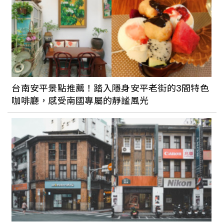
趣。
台電老屋化身潮電 POP-UP Store 快閃
店！雙好 2byWu&Chen 操刀設計，期間
限定推出人孔蓋銅鑼燒、電子音樂表演
台南安平景點推薦！踏入隱身安平老街的3間特色
踩在藝術上看見台北的美：水利處「台北
咖啡廳，感受南國專屬的靜謐風光
蓋水」釋出全新城市彩繪人孔蓋設計成
品，預計9月與市民Say Hi !