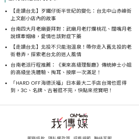
【走讀台北】歹鐵仔街半世紀的變化：台北中山赤峰街
上文創小店內的故事
台南四大月老廟要拜對：武廟月老打爛桃花、闊嘴月老
說媒牽姻緣，愛情也該對症下藥
【走讀台北】北投不只能泡溫泉！帶你走入舊北投的老
街巷弄，探索老台北的迷人風情
台南老派行程推薦：《東來高級理髮廳》傳統紳士小姐
的高級坐洗體驗、掏耳、按摩一次滿足！
「HARD OFF海德沃福」日本最大二手店台灣也逛得
到，3C、名牌、古著逛不完，快點來挖寶吧！
服務條款
隱私權政策
評鑑規範
聯絡客服