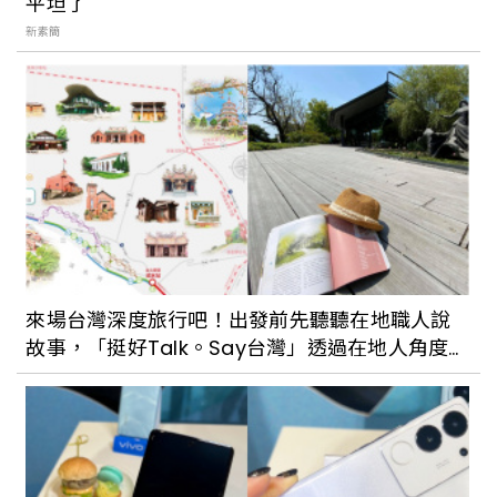
平坦了
新素簡
台北西區翻轉讓新流行與舊景色相互結
合，打造全新都市感，輕鬆散步就能走訪7
個西區特色景點美食，城市散步也很有
趣。
台電老屋化身潮電 POP-UP Store 快閃
店！雙好 2byWu&Chen 操刀設計，期間
限定推出人孔蓋銅鑼燒、電子音樂表演
來場台灣深度旅行吧！出發前先聽聽在地職人說
踩在藝術上看見台北的美：水利處「台北
故事，「挺好Talk。Say台灣」透過在地人角度探
蓋水」釋出全新城市彩繪人孔蓋設計成
索當地
品，預計9月與市民Say Hi !