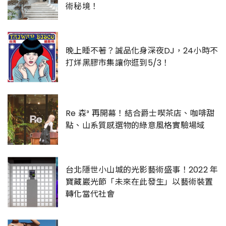
術秘境！
晚上睡不著？誠品化身深夜DJ，24小時不
打烊黑膠市集讓你逛到5/3！
Re 森³ 再開幕！結合爵士喫茶店、咖啡甜
點、山系質感選物的綠意風格實驗場域
台北隱世小山城的光影藝術盛事！2022 年
寶藏巖光節「未來在此發生」以藝術裝置
轉化當代社會