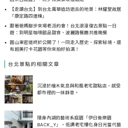
【走讀台北】到台北萬華造訪逝去的地景：林耀堂故居
「康定路四連棟」
跟著爸媽腳步來場老派約會！台北浪漫復古景點一日
遊：到明星咖啡館品甜食、波麗路餐廳共進晚餐
圓山東密道終於公開了！一同走入歷史、探索秘境，還
有超美打卡花園等你來拍好拍滿！
台北景點的相關文章
沉浸於檜木氣息與和風老宅甜點店，感受
都市裡的一抹靜意。
隱身內湖的藝術系庭園「伊日後樂園
BACK_Y」，低調老宅樓化身日光當代藝