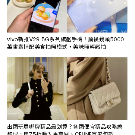
vivo新推V29 5G系列旗艦手機！前後鏡頭5000
萬畫素搭配美食拍照模式，美味照輕鬆拍
出國玩買哪牌精品最划算？各國便宜精品攻略總
整理，用75折購入香奈兒、CELINE質感包款