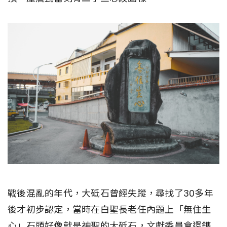
戰後混亂的年代，大砥石曾經失蹤，尋找了30多年
後才初步認定，當時在白聖長老任內題上「無住生
心」石頭好像就是神聖的大砥石，文獻委員會還鐫