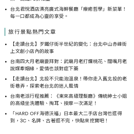
台北君悅酒店漂亮廣式海鮮餐廳「療癒哲學」新菜單！
每一口都成為心靈的享受。
旅行景點熱門文章
【走讀台北】歹鐵仔街半世紀的變化：台北中山赤峰街
上文創小店內的故事
台南四大月老廟要拜對：武廟月老打爛桃花、闊嘴月老
說媒牽姻緣，愛情也該對症下藥
【走讀台北】北投不只能泡溫泉！帶你走入舊北投的老
街巷弄，探索老台北的迷人風情
台南老派行程推薦：《東來高級理髮廳》傳統紳士小姐
的高級坐洗體驗、掏耳、按摩一次滿足！
「HARD OFF海德沃福」日本最大二手店台灣也逛得
到，3C、名牌、古著逛不完，快點來挖寶吧！