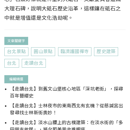
大理石碑，說明大砥石歷史沿革，這樣鑲在砥石之
中就是增值還是文化浩劫呢。
文章關鍵字
台北景點
圓山景點
臨濟護國禪寺
歷史建築
台北
走讀台北
編輯精選
【走讀台北】到舊文山堡核心地區「深坑老街」，探尋
百年簪纓史
【走讀台北】士林夜市的東南西北有玄機？從慈諴宮出
發尋找士林新街奧妙！
【走讀台北】淡水山腰上的古樸建築：在淡水街的「多
田榮吉故居」，將夕照美景收進眼底