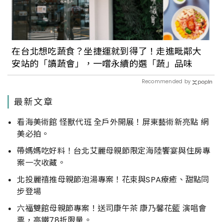
在台北想吃蔬食？坐捷運就到得了！走進毗鄰大
安站的「讀蔬會」，一嚐永續的選「蔬」品味
Recommended by
最新文章
看海美術館 怪獸代班 全戶外開展！屏東藝術新亮點 網
美必拍。
帶媽媽吃好料！台北艾麗母親節限定海陸饗宴與住房專
案一次收藏。
北投麗禧推母親節泡湯專案！花束與SPA療癒、甜點同
步登場
六福雙館母親節專案！送司康午茶 康乃馨花籃 演唱會
票，高鐵78折限量。