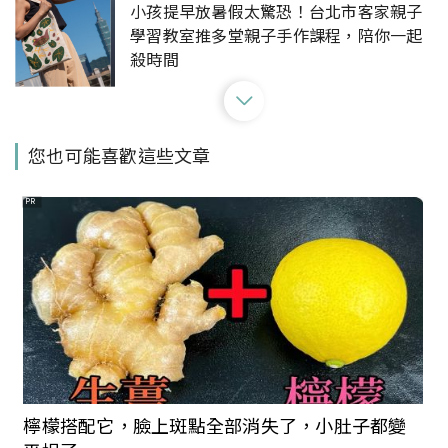
小孩提早放暑假太驚恐！台北市客家親子
學習教室推多堂親子手作課程，陪你一起
殺時間
超好拍！華山文創園區玻璃屋又有新快閃
您也可能喜歡這些文章
店進駐：滿滿怪奇事務所，有無酒精特調
飲料還有遊戲可以玩
PR
《瑪莉官：時尚革命者》北美館化身搖曳
年代服飾店！120 件服飾、雜誌與配件訴
說「迷你裙之母」瑪莉官的傳奇故事
體驗不一樣的文化生活！台北城南區公園
上演《微酵野餐市集》，6/19深入探索客
檸檬搭配它，臉上斑點全部消失了，小肚子都變
家特色