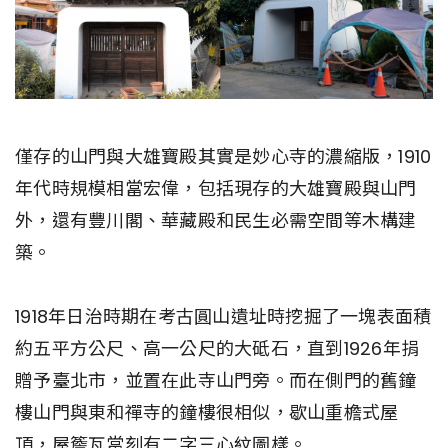
僅存的山門與大雄寶殿其實是妙心寺的濃縮版，1910
年代時規模相當宏偉，包括現存的大雄寶殿與山門
外，還有豐川閣、華藏殿和民生必需空間等木構建
築。
1918年日治時期在考古圓山遺址時挖掘了一塊表面積
約五平方公尺、高一公尺的大砥石，直到1926年捐
贈予臺北市，並置在此寺山門旁。而在側門的舊鐘
樓山門與東和禪寺的鐘樓很相似，歇山重檐式屋
頂，屋簷瓦當刻有二字三心紋圖樣。