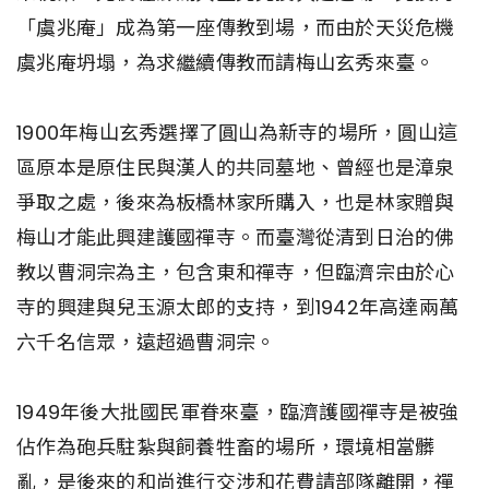
「虞兆庵」成為第一座傳教到場，而由於天災危機
虞兆庵坍塌，為求繼續傳教而請梅山玄秀來臺。
1900年梅山玄秀選擇了圓山為新寺的場所，圓山這
區原本是原住民與漢人的共同墓地、曾經也是漳泉
爭取之處，後來為板橋林家所購入，也是林家贈與
梅山才能此興建護國禪寺。而臺灣從清到日治的佛
教以曹洞宗為主，包含東和禪寺，但臨濟宗由於心
寺的興建與兒玉源太郎的支持，到1942年高達兩萬
六千名信眾，遠超過曹洞宗。
1949年後大批國民軍眷來臺，臨濟護國禪寺是被強
佔作為砲兵駐紮與飼養牲畜的場所，環境相當髒
亂，是後來的和尚進行交涉和花費請部隊離開，禪