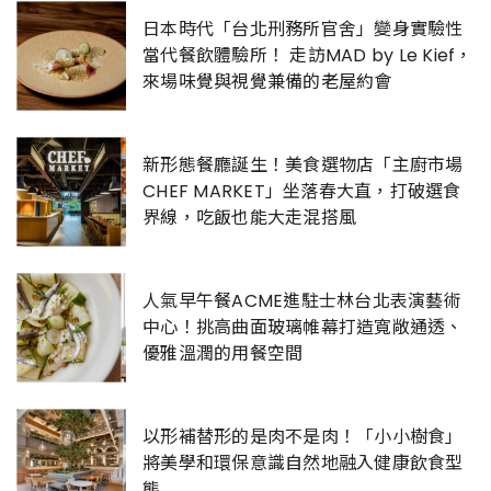
日本時代「台北刑務所官舍」變身實驗性
當代餐飲體驗所！ 走訪MAD by Le Kief，
來場味覺與視覺兼備的老屋約會
新形態餐廳誕生！美食選物店「主廚市場
CHEF MARKET」坐落春大直，打破選食
界線，吃飯也能大走混搭風
人氣早午餐ACME進駐士林台北表演藝術
中心！挑高曲面玻璃帷幕打造寬敞通透、
優雅溫潤的用餐空間
以形補替形的是肉不是肉！「小小樹食」
將美學和環保意識自然地融入健康飲食型
態