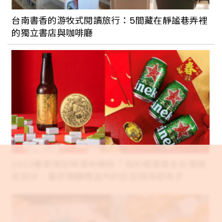
「NAGOMI 和食饗宴」新開幕，揉合日本
台南書香的游牧式閱讀旅行：5間藏在靜謐巷弄裡
女將文化，讓吃飯講究不將就
的獨立書店與咖啡廳
把看的展覽變成吃的藝術！The Seedin
Lab《我吃了一個展覽》6月開始將餐飲結
合藝術，打造全新沉浸式飲食饗宴
景美地區大家熟悉的老字號台菜餐廳「義
興樓」，帶你回到歌舞昇平的 30 年代，
品嚐得到道地酒家功夫菜
2023春節限定啤酒有哪些？海尼根推首支台灣限
定設計、臺虎精釀禮盒內的巨型錢母超有才
懷舊風再起！台北老字號甜品總整理：歐
式、日式、台式各有特色。勾起小時候的
記憶