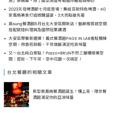
魚」新開幕，除了酸菜魚還有蝦醬炸雞翅與泰奶
2023天母啤酒節七月底登場！集結百款特色啤酒、40
家風格美食打造微醺盛宴，3大亮點搶先看
嵩sung餐酒館8月台北大安區開新店！藝廊般質感空間
搭配歐陸料理與及國際冠軍調酒
大安區聚餐新選擇！義式餐酒館PAGE IN LAB進駐獨棟
空間，用香煎蒜蝦、干貝燉飯滿足吃貨味蕾
又一台北純白景點！Pazzo×BRUN不然三層樓絕美空
間：逛街、下午茶、空中花園一次搞定！
台北餐廳的相關文章
新型態風格餐酒館誕生！樓上見、隱世餐
酒館滿足你的亞洲味蕾