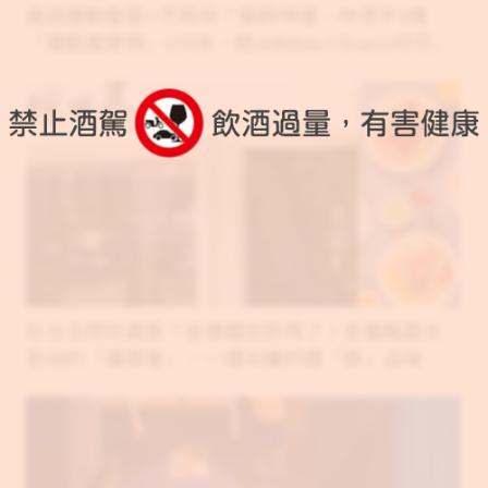
誰說運動套裝=不時尚？偷師坤達、林思宇3套
「運動風穿搭」LOOK，用adidas×Gucci印花運
動外套、復古毛衣打造超潮OOTD！
在台北想吃蔬食？坐捷運就到得了！走進毗鄰大
安站的「讀蔬會」，一嚐永續的選「蔬」品味