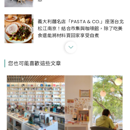
義大利麵名店「PASTA & CO.」座落台北
松江南京！結合市集與咖啡館，除了吃美
食還能將材料買回家享受自煮
有「鰻料理江戶川」不用飛日本再+1！日
您也可能喜歡這些文章
本京都鰻魚專賣海外首店就在台北中山區
台北民生社區精緻法餐「SENS」新開幕！
從品牌識別展現美味內涵，讓好吃的食物
從味覺拓展至五感體驗
重新定義Buffet！台北日式吃到飽餐廳