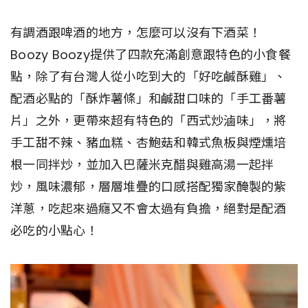
有調酒跟啤酒的地方，怎麼可以沒有下酒菜！
Boozy Boozy提供了四款充滿創意跟特色的小食餐
點，除了有台灣人從小吃到大的「好吃鹹酥雞」、
配酒必點的「酥炸薯條」和鹹甜口味的「手工番薯
片」之外，更帶來超有特色的「西式炒滷味」，將
手工甜不辣、豬血糕、杏鮑菇和韓式魚板與煙燻培
根一同拌炒，並加入巴薩米克醋與雞高湯一起拌
炒，風味濃郁，層層堆疊的口感搭配獨家醃製的紫
洋蔥，吃起來過癮又不會太過有負擔，絕對是配酒
必吃的小點心！