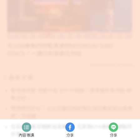
可以站著喝的時髦清酒吧NIHONSHU SAKE
SPACE！一週12款清酒任你挑
Recommended by
最新文章
看海美術館 怪獸代班 全戶外開展！屏東藝術新亮點 網
美必拍。
帶媽媽吃好料！台北艾麗母親節限定海陸饗宴與住房專
案一次收藏。
北投麗禧推母親節泡湯專案！花束與SPA療癒、甜點同
步登場
內容導讀
分享
分享