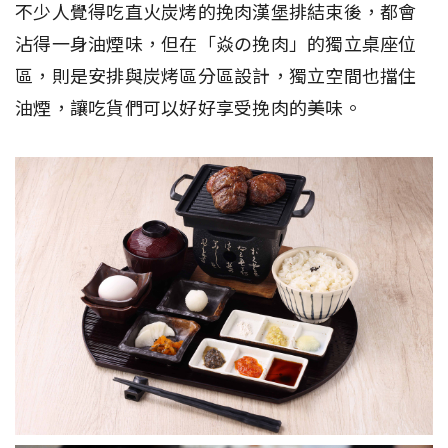
不少人覺得吃直火炭烤的挽肉漢堡排結束後，都會
沾得一身油煙味，但在「焱の挽肉」的獨立桌座位
區，則是安排與炭烤區分區設計，獨立空間也擋住
油煙，讓吃貨們可以好好享受挽肉的美味。