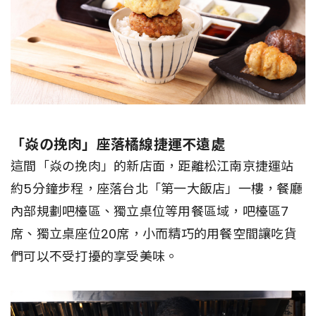
「焱の挽肉」座落橘線捷運不遠處
這間「焱の挽肉」的新店面，距離松江南京捷運站
約5分鐘步程，座落台北「第一大飯店」一樓，餐廳
內部規劃吧檯區、獨立桌位等用餐區域，吧檯區7
席、獨立桌座位20席，小而精巧的用餐空間讓吃貨
們可以不受打擾的享受美味。