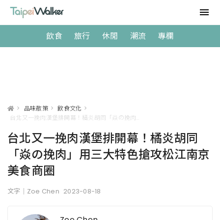
飲食
旅行
休閒
潮流
專欄
>
品味散策
>
飲食文化
>
台北又一挽肉漢堡排開幕！橘炎胡同「焱の挽肉」用三大特色搶攻松江南京美食商圈
台北又一挽肉漢堡排開幕！橘炎胡同
「焱の挽肉」用三大特色搶攻松江南京
美食商圈
文字｜Zoe Chen
2023-08-18
Zoe Chen