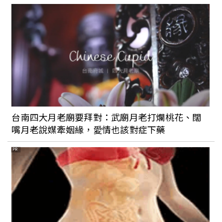
台南四大月老廟要拜對：武廟月老打爛桃花、闊
嘴月老說媒牽姻緣，愛情也該對症下藥
PR