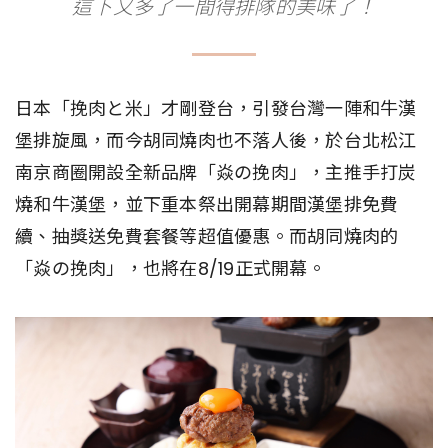
這下又多了一間得排隊的美味了！
日本「挽肉と米」才剛登台，引發台灣一陣和牛漢
堡排旋風，而今胡同燒肉也不落人後，於台北松江
南京商圈開設全新品牌「焱の挽肉」，主推手打炭
燒和牛漢堡，並下重本祭出開幕期間漢堡排免費
續、抽獎送免費套餐等超值優惠。而胡同燒肉的
「焱の挽肉」，也將在8/19正式開幕。