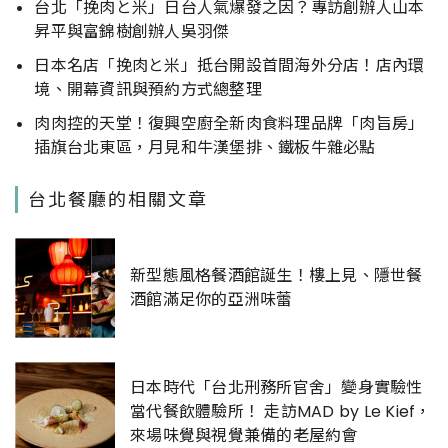
台北「挽肉と米」日台人氣爆發之因？專訪創辦人山本
昇平與富錦樹創辦人吳羽傑
日本名店「挽肉と米」抵台開設首間海外分店！店內環
境、開幕資訊與預約方式總整理
肉肉控的天堂！復興空廚全新肉食料理品牌「肉旨房」
插旗台北東區，月見和牛漢堡排、鐵板牛雜必點
台北餐廳的相關文章
新型態風格餐酒館誕生！樓上見、隱世餐
酒館滿足你的亞洲味蕾
日本時代「台北刑務所官舍」變身實驗性
當代餐飲體驗所！ 走訪MAD by Le Kief，
來場味覺與視覺兼備的老屋約會