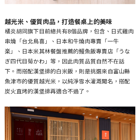
越光米、優質肉品，打造餐桌上的美味
橘炎胡同旗下目前總共有8個品牌，包含、日式雞肉
串燒「台北鳥喜」、日本和牛燒肉專賣「一牛
楽」、日本米其林餐盤推薦的鰻魚飯專賣店「うな
ぎ四代目菊かわ」等，因此肉質品質自然不在話
下。而搭配漢堡排的白米飯，則是挑選來自富山縣
魚津市的優質越光米，以純淨雪水灌溉聞名，搭配
炭火直烤的漢堡排再適合不過了。