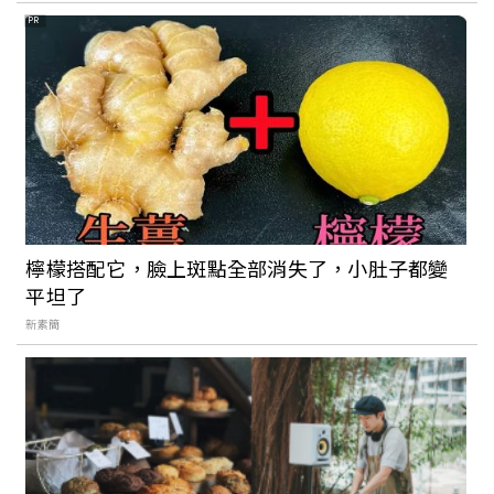
PR
把看的展覽變成吃的藝術！The Seedin
Lab《我吃了一個展覽》6月開始將餐飲結
合藝術，打造全新沉浸式飲食饗宴
景美地區大家熟悉的老字號台菜餐廳「義
興樓」，帶你回到歌舞昇平的 30 年代，
品嚐得到道地酒家功夫菜
檸檬搭配它，臉上斑點全部消失了，小肚子都變
平坦了
懷舊風再起！台北老字號甜品總整理：歐
新素簡
式、日式、台式各有特色。勾起小時候的
記憶