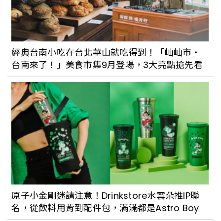
經典台南小吃在台北華山就吃得到！「屾屾市・
台南來了！」美食市集9月登場，3大亮點搶先看
原子小金剛迷請注意！Drinkstore水雲朵推IP聯
名，從飲料用背到配件包，滿滿都是Astro Boy