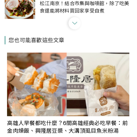
松江南京！結合市集與咖啡館，除了吃美
食還能將材料買回家享受自煮
有「鰻料理江戶川」不用飛日本再+1！日
您也可能喜歡這些文章
本京都鰻魚專賣海外首店就在台北中山區
台北民生社區精緻法餐「SENS」新開幕！
從品牌識別展現美味內涵，讓好吃的食物
從味覺拓展至五感體驗
重新定義Buffet！台北日式吃到飽餐廳
「NAGOMI 和食饗宴」新開幕，揉合日本
高雄人早餐都吃什麼？6間高雄經典必吃早餐：前
女將文化，讓吃飯講究不將就
金肉燥飯、興隆居豆漿、大溝頂虱目魚米粉湯