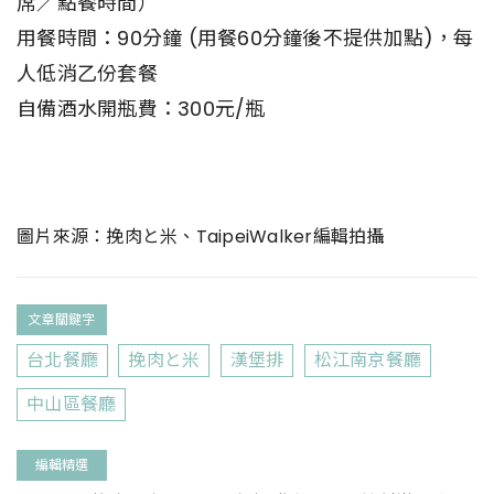
席／點餐時間）
用餐時間：90分鐘 (用餐60分鐘後不提供加點)，每
人低消乙份套餐
自備酒水開瓶費：300元/瓶
圖片來源：挽肉と米、TaipeiWalker編輯拍攝
文章關鍵字
台北餐廳
挽肉と米
漢堡排
松江南京餐廳
中山區餐廳
編輯精選