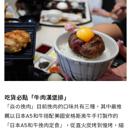
吃貨必點「牛肉漢堡排」
「焱の挽肉」目前挽肉的口味共有三種，其中最推
薦以日本A5和牛搭配美國安格斯黑牛手打製作的
「日本A5和牛挽肉定食」，從直火炭烤到慢烤，細