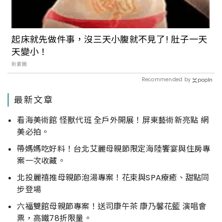
起床就先做件事，沒三天小腹就不見了! 肚子一天
天變小！
新素簡
Recommended by
最新文章
看海美術館 怪獸代班 全戶外開展！屏東藝術新亮點 網
美必拍。
帶媽媽吃好料！台北艾麗母親節限定海陸饗宴與住房專
案一次收藏。
北投麗禧推母親節泡湯專案！花束與SPA療癒、甜點同
步登場
六福雙館母親節專案！送司康午茶 康乃馨花籃 演唱會
票，高鐵78折限量。