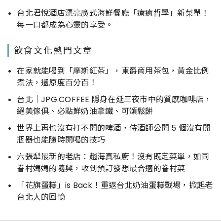
台北君悅酒店漂亮廣式海鮮餐廳「療癒哲學」新菜單！
每一口都成為心靈的享受。
飲食文化熱門文章
在家就能喝到「摩斯紅茶」，東爵商用茶包，黃金比例
煮法，還原度百分百！
台北｜JPG.COFFEE 隱身在延三夜市中的質感咖啡店，
絕美傢俱、必點鮮奶油拿鐵、可頌鬆餅
世界上再也沒有打不開的啤酒，侍酒師公開 5 個沒有開
瓶器也能隨時開喝的技巧
六張犁最新的老店：趙海真私廚！沒有既定菜單，如同
眷村媽媽的隨興，收到預訂發想最合適的眷村菜
「花旗蛋糕」is Back！重返台北奶油蛋糕戰場，掀起老
台北人的回憶