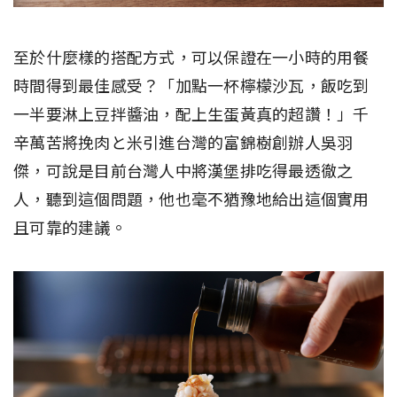
至於什麼樣的搭配方式，可以保證在一小時的用餐
時間得到最佳感受？「加點一杯檸檬沙瓦，飯吃到
一半要淋上豆拌醬油，配上生蛋黃真的超讚！」千
辛萬苦將挽肉と米引進台灣的富錦樹創辦人吳羽
傑，可說是目前台灣人中將漢堡排吃得最透徹之
人，聽到這個問題，他也毫不猶豫地給出這個實用
且可靠的建議。