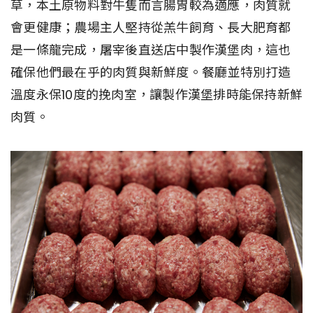
草，本土原物料對牛隻而言腸胃較為適應，肉質就
會更健康；農場主人堅持從羔牛飼育、長大肥育都
是一條龍完成，屠宰後直送店中製作漢堡肉，這也
確保他們最在乎的肉質與新鮮度。餐廳並特別打造
溫度永保10度的挽肉室，讓製作漢堡排時能保持新鮮
肉質。