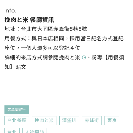
Info.
挽肉と米 餐廳資訊
地址：台北市大同區赤峰街8巷8號
用餐方式：與日本店相同，採用當日記名方式登記
座位，一個人最多可以登記４位
詳細的來店方式請參閱挽肉と米
IG
、粉專【用餐須
知】貼文
文章關鍵字
台北餐廳
挽肉と米
漢堡排
赤峰街
東京
台北
人物專訪