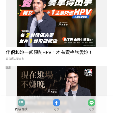
台北民生社區精緻法餐「SENS」新開幕！
從品牌識別展現美味內涵，讓好吃的食物
從味覺拓展至五感體驗
重新定義Buffet！台北日式吃到飽餐廳
「NAGOMI 和食饗宴」新開幕，揉合日本
伴侶和妳一起預防HPV，才有資格說愛妳！
女將文化，讓吃飯講究不將就
台灣癌症基金會
PR
把看的展覽變成吃的藝術！The Seedin
Lab《我吃了一個展覽》6月開始將餐飲結
合藝術，打造全新沉浸式飲食饗宴
景美地區大家熟悉的老字號台菜餐廳「義
內容導讀
分享
分享
興樓」，帶你回到歌舞昇平的 30 年代，