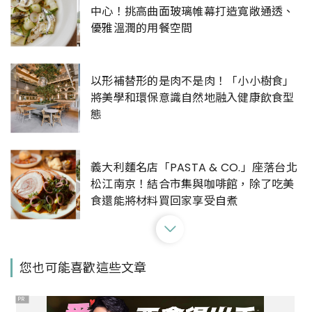
中心！挑高曲面玻璃帷幕打造寬敞通透、
優雅溫潤的用餐空間
以形補替形的是肉不是肉！「小小樹食」
將美學和環保意識自然地融入健康飲食型
態
義大利麵名店「PASTA & CO.」座落台北
松江南京！結合市集與咖啡館，除了吃美
食還能將材料買回家享受自煮
有「鰻料理江戶川」不用飛日本再+1！日
您也可能喜歡這些文章
本京都鰻魚專賣海外首店就在台北中山區
PR