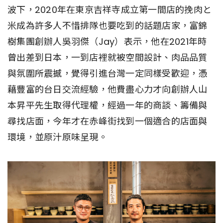
波下，2020年在東京吉祥寺成立第一間店的挽肉と
米成為許多人不惜排隊也要吃到的話題店家，富錦
樹集團創辦人吳羽傑（Jay）表示，他在2021年時
曾出差到日本，一到店裡就被空間設計、肉品品質
與氛圍所震撼，覺得引進台灣一定同樣受歡迎，憑
藉豐富的台日交流經驗，他費盡心力才向創辦人山
本昇平先生取得代理權，經過一年的商談、籌備與
尋找店面，今年才在赤峰街找到一個適合的店面與
環境，並原汁原味呈現。