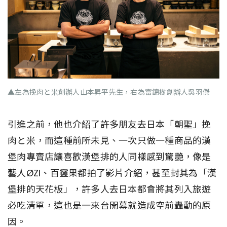
▲左為挽肉と米創辦人山本昇平先生，右為富錦樹創辦人吳羽傑
引進之前，他也介紹了許多朋友去日本「朝聖」挽
肉と米，而這種前所未見、一次只做一種商品的漢
堡肉專賣店讓喜歡漢堡排的人同樣感到驚艷，像是
藝人ØZI、百靈果都拍了影片介紹，甚至封其為「漢
堡排的天花板」，許多人去日本都會將其列入旅遊
必吃清單，這也是一來台開幕就造成空前轟動的原
因。