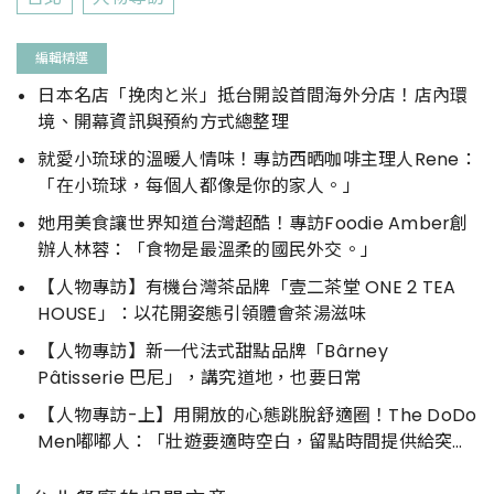
編輯精選
日本名店「挽肉と米」抵台開設首間海外分店！店內環
境、開幕資訊與預約方式總整理
就愛小琉球的溫暖人情味！專訪西晒咖啡主理人Rene：
「在小琉球，每個人都像是你的家人。」
她用美食讓世界知道台灣超酷！專訪Foodie Amber創
辦人林蓉：「食物是最溫柔的國民外交。」
【人物專訪】有機台灣茶品牌「壹二茶堂 ONE 2 TEA
HOUSE」：以花開姿態引領體會茶湯滋味
【人物專訪】新一代法式甜點品牌「Bârney
Pâtisserie 巴尼」，講究道地，也要日常
【人物專訪-上】用開放的心態跳脫舒適圈！The DoDo
Men嘟嘟人：「壯遊要適時空白，留點時間提供給突如
其來的驚喜」