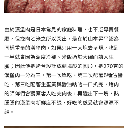
由於漢堡肉是日本常見的家庭料理，也不乏專賣餐
廳，但挽肉と米之所以突出，是在於山本昇平認為
同樣重量的漢堡肉，如果只用一大塊去呈現，吃到
一半就會因為溫度冷卻、米飯過於大碗而讓人生
膩；因此他把烤台設計成劇場般的圓形，把270克的
漢堡肉一分為三，第一次單吃、第二次配著5種沾醬
吃、第三吃配著生蛋黃與醬油咕嚕一口扒完，烤肉
的師傅們會觀察客人吃完肉後，再遞出下一塊，熱
騰騰的漢堡肉新鮮度不退，好吃的感受就會源源不
絕。