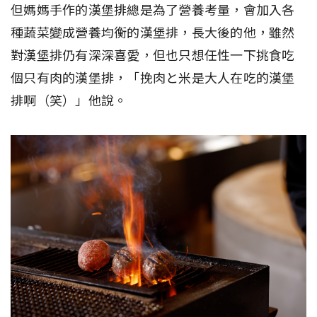
但媽媽手作的漢堡排總是為了營養考量，會加入各
種蔬菜變成營養均衡的漢堡排，長大後的他，雖然
對漢堡排仍有深深喜愛，但也只想任性一下挑食吃
個只有肉的漢堡排，「挽肉と米是大人在吃的漢堡
排啊（笑）」他說。