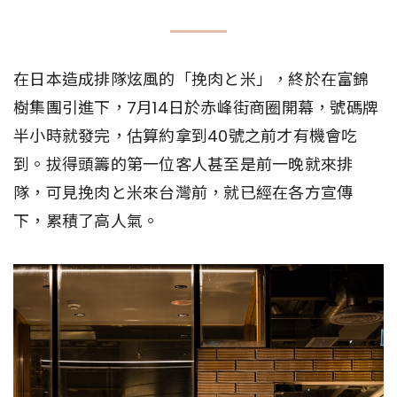
在日本造成排隊炫風的「挽肉と米」，終於在富錦
樹集團引進下，7月14日於赤峰街商圈開幕，號碼牌
半小時就發完，估算約拿到40號之前才有機會吃
到。拔得頭籌的第一位客人甚至是前一晚就來排
隊，可見挽肉と米來台灣前，就已經在各方宣傳
下，累積了高人氣。