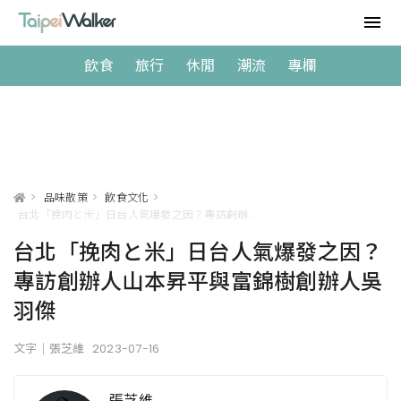
飲食
旅行
休閒
潮流
專欄
>
品味散策
>
飲食文化
>
台北「挽肉と米」日台人氣爆發之因？專訪創辦人山本昇平與富錦樹創辦人吳羽傑
台北「挽肉と米」日台人氣爆發之因？
專訪創辦人山本昇平與富錦樹創辦人吳
羽傑
文字｜張芝維
2023-07-16
張芝維