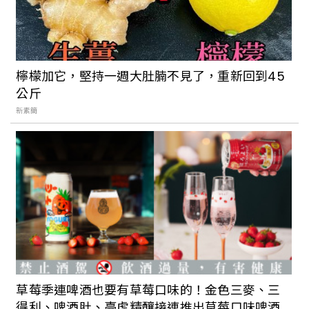
檸檬加它，堅持一週大肚腩不見了，重新回到45
公斤
新素簡
草莓季連啤酒也要有草莓口味的！金色三麥、三
得利、啤酒肚、臺虎精釀接連推出草莓口味啤酒