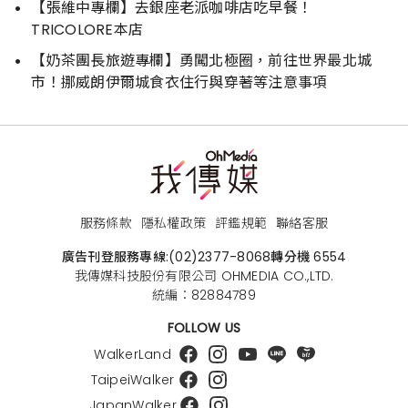
【張維中專欄】去銀座老派咖啡店吃早餐！
TRICOLORE本店
【奶茶團長旅遊專欄】勇闖北極圈，前往世界最北城
市！挪威朗伊爾城食衣住行與穿著等注意事項
服務條款
隱私權政策
評鑑規範
聯絡客服
廣告刊登服務專線:
(02)2377-8068
轉分機 6554
我傳媒科技股份有限公司 OHMEDIA CO.,LTD.
統編：82884789
FOLLOW US
WalkerLand
TaipeiWalker
JapanWalker