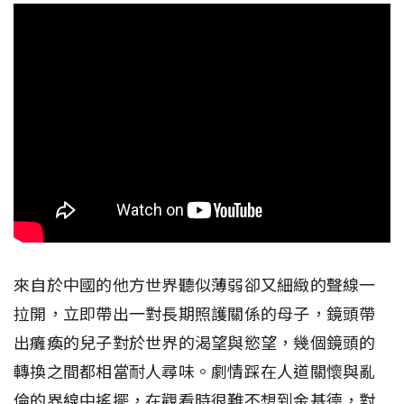
來自於中國的他方世界聽似薄弱卻又細緻的聲線一
拉開，立即帶出一對長期照護關係的母子，鏡頭帶
出癱瘓的兒子對於世界的渴望與慾望，幾個鏡頭的
轉換之間都相當耐人尋味。劇情踩在人道關懷與亂
倫的界線中搖擺，在觀看時很難不想到金基德，對