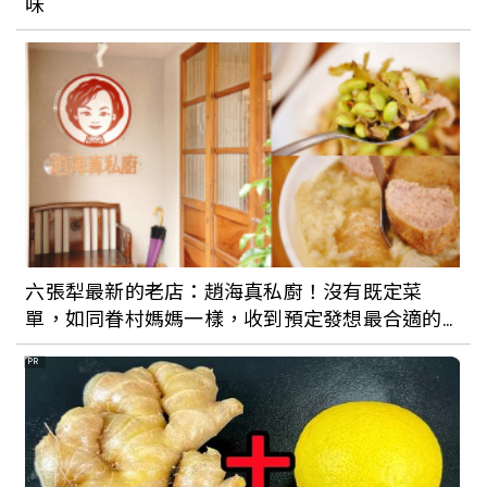
味
【個人意見專欄】減肥與愛自己
六張犁最新的老店：趙海真私廚！沒有既定菜
單，如同眷村媽媽一樣，收到預定發想最合適的
眷村菜
PR