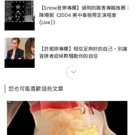
【Snow音樂專欄】過時的厲害專輯推薦：
陳珊妮《2004 美中毒極限定演唱會
(Live)》
【許妮婷專欄】相信足夠好的自己，別讓
冒牌者症候群騷動你的自信
【閱讀夏LaLa-夏宇童專欄】選一本書來
您也可能喜歡這些文章
擁抱自己吧！
PR
【咖啡因的地圖專欄】走出去、走進花
園，讓你的想像力運作起來。