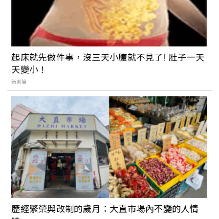
【威士J 專欄】疫情後的威士忌世界
起床就先做件事，沒三天小腹就不見了! 肚子一天
天變小！
新素簡
【張維中專欄】受傷過了才甜美
【Snow影劇專欄】院線影評《Drive My
Car 在車上》（有雷）
歷經繁榮與改制的歲月：大直市場內不變的人情