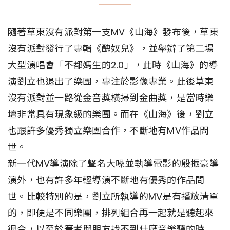
隨著草東沒有派對第一支MV《山海》發布後，草東
沒有派對發行了專輯《醜奴兒》，並舉辦了第二場
大型演唱會「不都媽生的2.0」，此時《山海》的導
演劉立也退出了樂團，專注於影像專業。此後草東
沒有派對並一路從金音獎橫掃到金曲獎，是當時樂
壇非常具有現象級的樂團。而在《山海》後，劉立
也跟許多優秀獨立樂團合作，不斷地有MV作品問
世。
新一代MV導演除了聲名大噪並執導電影的殷振豪導
演外，也有許多年輕導演不斷地有優秀的作品問
世。比較特別的是，劉立所執導的MV是有播放清單
的，即便是不同樂團，排列組合再一起就是聽起來
很合，以至於筆者與朋友找不到什麼音樂聽的時