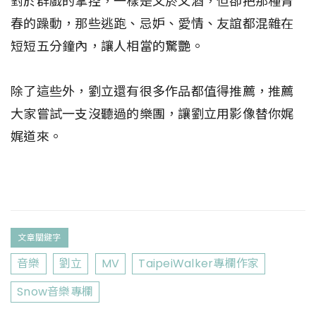
對於群戲的掌控，一樣是又菸又酒，但卻把那種青
春的躁動，那些逃跑、忌妒、愛情、友誼都混雜在
短短五分鐘內，讓人相當的驚艷。
除了這些外，劉立還有很多作品都值得推薦，推薦
大家嘗試一支沒聽過的樂團，讓劉立用影像替你娓
娓道來。
文章關鍵字
音樂
劉立
MV
TaipeiWalker專欄作家
Snow音樂專欄