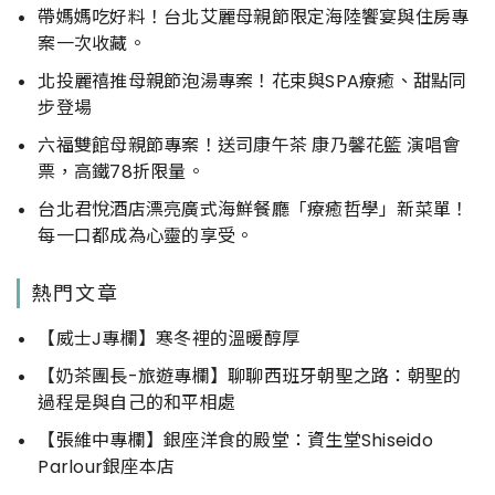
帶媽媽吃好料！台北艾麗母親節限定海陸饗宴與住房專
案一次收藏。
北投麗禧推母親節泡湯專案！花束與SPA療癒、甜點同
步登場
六福雙館母親節專案！送司康午茶 康乃馨花籃 演唱會
票，高鐵78折限量。
台北君悅酒店漂亮廣式海鮮餐廳「療癒哲學」新菜單！
每一口都成為心靈的享受。
熱門文章
【威士J專欄】寒冬裡的溫暖醇厚
【奶茶團長-旅遊專欄】聊聊西班牙朝聖之路：朝聖的
過程是與自己的和平相處
【張維中專欄】銀座洋食的殿堂：資生堂Shiseido
Parlour銀座本店