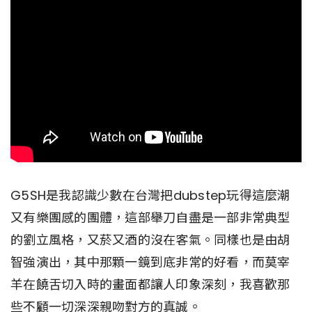
G5SH是我認識少數在台灣把dubstep玩得這麼潮
又有樂團感的團體，這部舉刀自盡是一部非常典型
的劉立風格，又菸又酒的沒在客氣。同樣也是由胡
智強演出，其中那顆一鏡到底非常的好看，而莫宰
羊在饒舌切入時的畫面都讓人印象深刻，我喜歡那
些不顧一切深深親吻對方的真誠。