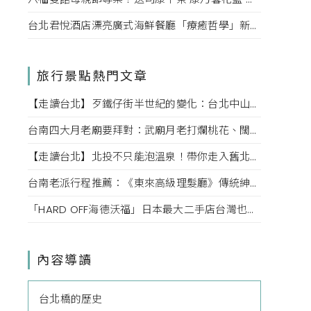
台北君悅酒店漂亮廣式海鮮餐廳「療癒哲學」新菜單！每一口都成為心靈的享受。
旅行景點熱門文章
【走讀台北】歹鐵仔街半世紀的變化：台北中山赤峰街上文創小店內的故事
台南四大月老廟要拜對：武廟月老打爛桃花、闊嘴月老說媒牽姻緣，愛情也該對症下藥
【走讀台北】北投不只能泡溫泉！帶你走入舊北投的老街巷弄，探索老台北的迷人風情
台南老派行程推薦：《東來高級理髮廳》傳統紳士小姐的高級坐洗體驗、掏耳、按摩一次滿足！
「HARD OFF海德沃福」日本最大二手店台灣也逛得到，3C、名牌、古著逛不完，快點來挖寶吧！
內容導讀
台北橋的歷史