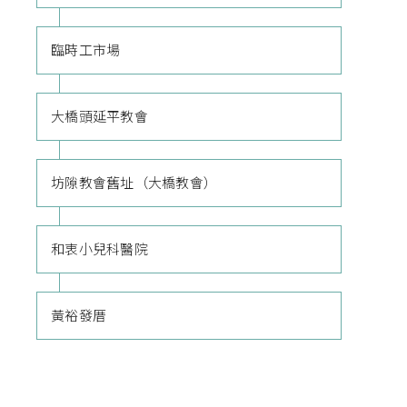
臨時工市場
大橋頭延平教會
坊隙教會舊址（大橋教會）
和衷小兒科醫院
黃裕發厝