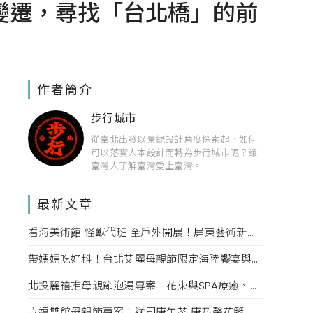
變遷，尋找「台北橋」的前
作者簡介
步行城市
從臺北出發以景觀設計角度探索起，如何
可以落實人本設計而轉為步行城市呢？讓
臺灣人了解臺灣愛上臺灣。
最新文章
看海美術館 怪獸代班 全戶外開展！屏東藝術新亮點 網美必拍。
帶媽媽吃好料！台北艾麗母親節限定海陸饗宴與住房專案一次收藏。
北投麗禧推母親節泡湯專案！花束與SPA療癒、甜點同步登場
六福雙館母親節專案！送司康午茶 康乃馨花籃 演唱會票，高鐵78折限量。