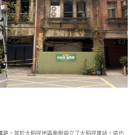
條鐵路，並於大稻埕地區南側設立了大稻埕車站，這也