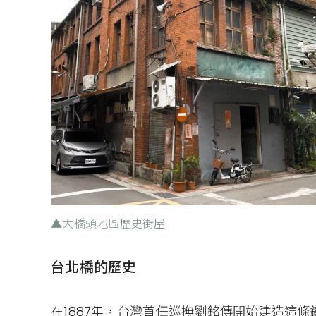
▲大橋頭地區歷史街屋
台北橋的歷史
在1887年，台灣首任巡撫劉銘傳開始建造這