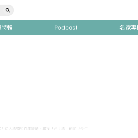
題特輯
Podcast
名家專
它！從大橋頭的百年變遷，尋找「台北橋」的前世今生