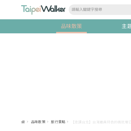
品味散策
主
>
品味散策
>
旅行景點
>
【走讀台北】台灣最具特色的橋就是