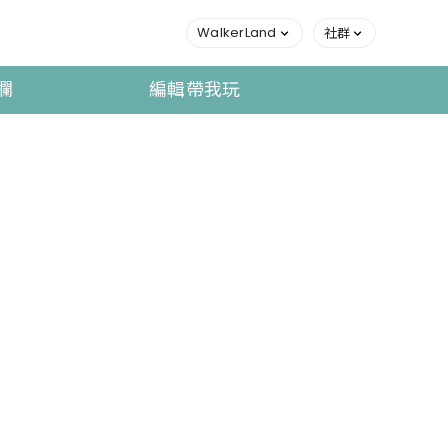
WalkerLand
社群
欄
編輯帶我玩