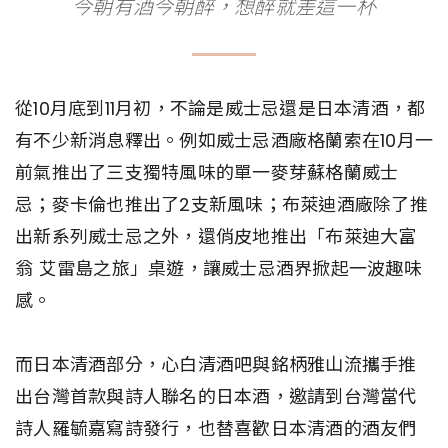
今朝有酒今朝醉，想醉就差這一杯
從10月底到11月初，不論是威士忌還是日本清酒，都
有不少新消息釋出。例如威士忌酒廠格蘭索在10月一
前氣推出了三支獨特風味的單一麥芽蘇格蘭威士
忌；麥卡倫也推出了2支新風味；布萊迪酒廠除了推
出新系列威士忌之外，還俏皮地推出「布萊迪大富
翁 艾雷島之旅」桌遊，讓威士忌酒界掀起一波趣味
感。
而日本清酒部分，心白清酒吧與銘柄雅山流攜手推
出台灣首款與詩人聯名的日本酒，邀請到台灣當代
詩人羅毓嘉寫詩發行，也替喜歡日本清酒的酒友們