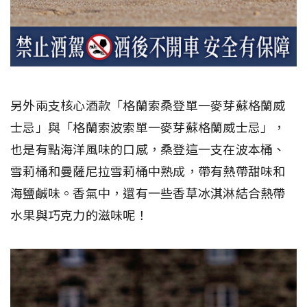
另外兩支核心酒款「格蘭索桑登單一麥芽蘇格蘭威
士忌」與「格蘭索波索單一麥芽蘇格蘭威士忌」，
也是有點海洋風味的口感，桑登這一支在波本桶、
雪莉桶和曼薩尼拉雪莉桶中熟成，帶有熱帶甜味和
海鹽鹹味。香氣中，還有一些香草冰淇淋結合熱帶
水果與巧克力的滋味呢！