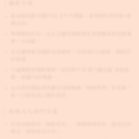
最新文章
看海美術館 怪獸代班 全戶外開展！屏東藝術新亮點 網
美必拍。
帶媽媽吃好料！台北艾麗母親節限定海陸饗宴與住房專
案一次收藏。
北投麗禧推母親節泡湯專案！花束與SPA療癒、甜點同
步登場
六福雙館母親節專案！送司康午茶 康乃馨花籃 演唱會
票，高鐵78折限量。
台北君悅酒店漂亮廣式海鮮餐廳「療癒哲學」新菜單！
每一口都成為心靈的享受。
飲食文化熱門文章
在家就能喝到「摩斯紅茶」，東爵商用茶包，黃金比例
煮法，還原度百分百！