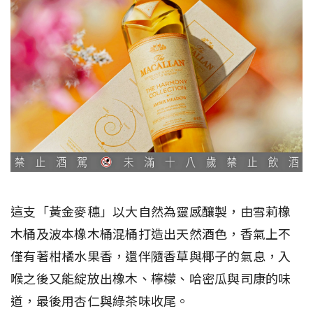
這支「黃金麥穗」以大自然為靈感釀製，由雪莉橡
木桶及波本橡木桶混桶打造出天然酒色，香氣上不
僅有著柑橘水果香，還伴隨香草與椰子的氣息，入
喉之後又能綻放出橡木、檸檬、哈密瓜與司康的味
道，最後用杏仁與綠茶味收尾。