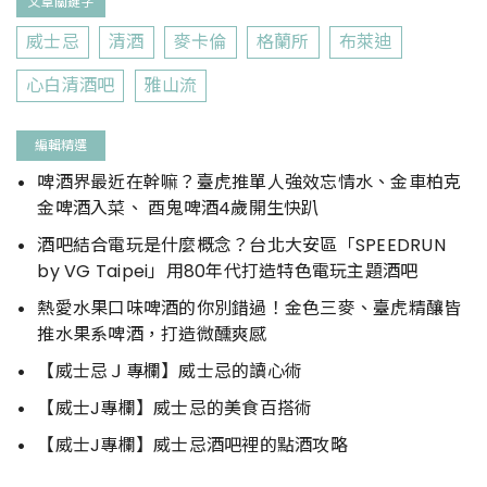
文章關鍵字
威士忌
清酒
麥卡倫
格蘭所
布萊迪
心白清酒吧
雅山流
編輯精選
啤酒界最近在幹嘛？臺虎推單人強效忘情水、金車柏克
金啤酒入菜、 酉鬼啤酒4歲開生快趴
酒吧結合電玩是什麼概念？台北大安區「SPEEDRUN
by VG Taipei」用80年代打造特色電玩主題酒吧
熱愛水果口味啤酒的你別錯過！金色三麥、臺虎精釀皆
推水果系啤酒，打造微醺爽感
【威士忌Ｊ專欄】威士忌的讀心術
【威士J專欄】威士忌的美食百搭術
【威士J專欄】威士忌酒吧裡的點酒攻略