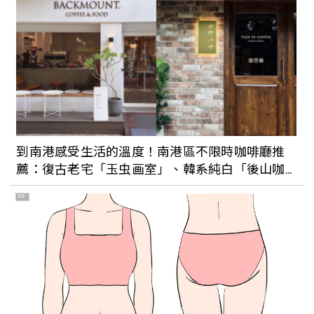
【威士J專欄】威士忌的購物指南
【威士J 專欄】專屬的獨特，客製化包桶
威士忌風潮
到南港感受生活的溫度！南港區不限時咖啡廳推
薦：復古老宅「玉虫画室」、韓系純白「後山咖
啡」
PR
出發迎接期間限定的微醺10月：蘇格登開
威士忌「醇金吧」、三菱重工空調與台北3
酒吧推9款清酒特調
【威士J專欄】顏色重要嗎？威士忌的調色