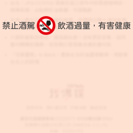
台北｜JPG.COFFEE 隱身在延三夜市中的質感咖啡店，
絕美傢俱、必點鮮奶油拿鐵、可頌鬆餅
世界上再也沒有打不開的啤酒，侍酒師公開 5 個沒有開
瓶器也能隨時開喝的技巧
六張犁最新的老店：趙海真私廚！沒有既定菜單，如同
眷村媽媽的隨興，收到預訂發想最合適的眷村菜
「花旗蛋糕」is Back！重返台北奶油蛋糕戰場，掀起老
台北人的回憶
服務條款
隱私權政策
評鑑規範
聯絡客服
廣告刊登服務專線:
(02)2377-8068
轉分機 6554
我傳媒科技股份有限公司 OHMEDIA CO.,LTD.
統編：82884789