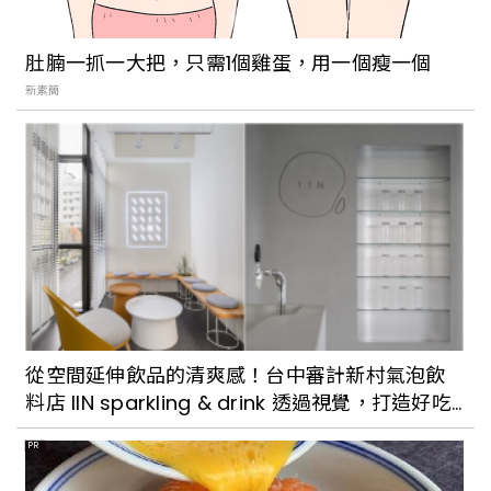
盤
肚腩一抓一大把，只需1個雞蛋，用一個瘦一個
新素簡
【威士J專欄】水果掉到威士忌裡了嗎？解
開威士忌水果風味之謎
從空間延伸飲品的清爽感！台中審計新村氣泡飲
料店 IIN sparkling & drink 透過視覺，打造好吃
的食物
PR