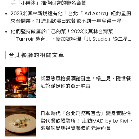
手「小樂沐」推僅四會的聯名套餐
2023米其林新銳還有他！台北「 Ad Astra」紐約星廚
來台開業，打造北歐混日式餐飲不到一年奪得一星
他們堅持做屬於自己的菜！2023米其林台灣菜
「Taïrroir 態芮」、新加坡料理「JL Studio」從二星晉
升三星
台北餐廳的相關文章
新型態風格餐酒館誕生！樓上見、隱世餐
酒館滿足你的亞洲味蕾
日本時代「台北刑務所官舍」變身實驗性
當代餐飲體驗所！ 走訪MAD by Le Kief，
來場味覺與視覺兼備的老屋約會