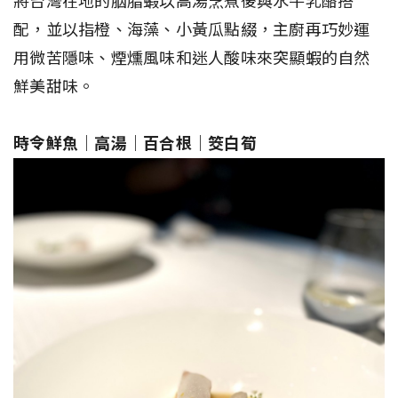
將台灣在地的胭脂蝦以高湯烹煮後與水牛乳酪搭
配，並以指橙、海藻、小黃瓜點綴，主廚再巧妙運
用微苦隱味、煙燻風味和迷人酸味來突顯蝦的自然
鮮美甜味。
時令鮮魚｜高湯｜百合根｜筊白筍