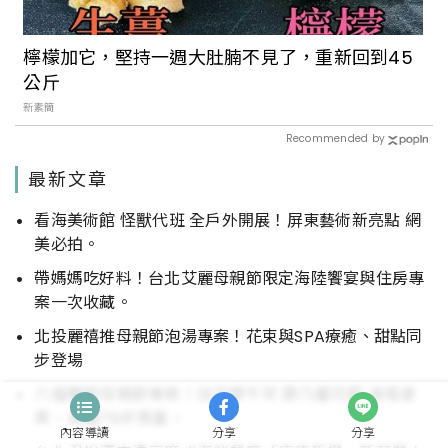
檸檬加它，堅持一週大肚腩不見了，重新回到45
公斤
新素簡
Recommended by
最新文章
看海美術館 怪獸代班 全戶外開展！屏東藝術新亮點 網
美必拍。
帶媽媽吃好料！台北艾麗母親節限定海陸饗宴與住房專
案一次收藏。
北投麗禧推母親節泡湯專案！花束與SPA療癒、甜點同
步登場
六福雙館母親節專案！送司康午茶 康乃馨花籃 演唱會
票，高鐵78折限量。
內容導讀
分享
分享