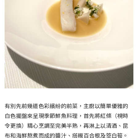
有別先前幾道色彩繽紛的前菜，主廚以簡單優雅的
白色擺盤來呈現季節鮮魚料理，首先將紅條（視時
令更換）精心烹調至完美半熟，再淋上以清酒、昆
布和海鮮熬煮而成的醬汁、搭襯百合根及筊白筍。