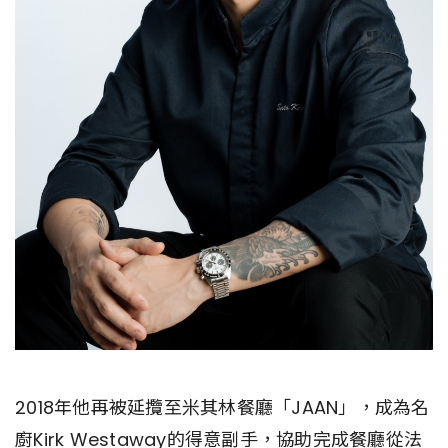
2018年他再被延攬至米其林餐廳「JAAN」，成為名
廚Kirk Westaway的得意副手，協助完成餐廳從法