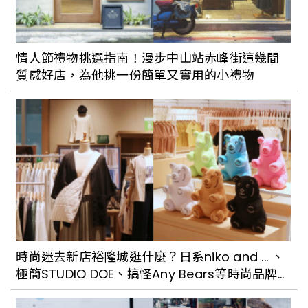
情人節禮物挑選指南！漫步中山站赤峰街這幾間
質感好店，為他挑一份簡單又實用的小禮物
時尚迷去新店裕隆城逛什麼？日系niko and ... 、
極簡STUDIO DOE、搞怪Any Bears等時尚品牌推
薦