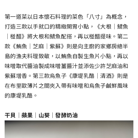
第一道菜以日本懷石料理的菜色「八寸」為概念，
打造三款以手就口的精緻開胃小點，《大根｜鯖魚
｜椪醋》將大根和鯖魚配搭，再以椪醋提味。第二
款《鮪魚｜芝麻｜紫蘇》則是向主廚的家鄉房總半
島的漁夫料理致敬，以鮪魚自製生魚片小點，再以
味噌取代醬油製成味噌薑醬汁並添佐少許芝麻油和
紫蘇增香。第三款烏魚子《康堤乳酪｜清酒》則是
在布里歐薄片之間夾入帶有味噌和烏魚子鹹鮮風味
的康堤乳酪。
干貝｜蘋果｜山葵｜發酵奶油