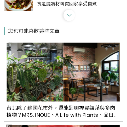
食還能將材料買回家享受自煮
有「鰻料理江戶川」不用飛日本再+1！日
您也可能喜歡這些文章
本京都鰻魚專賣海外首店就在台北中山區
台北民生社區精緻法餐「SENS」新開幕！
從品牌識別展現美味內涵，讓好吃的食物
從味覺拓展至五感體驗
重新定義Buffet！台北日式吃到飽餐廳
「NAGOMI 和食饗宴」新開幕，揉合日本
台北除了建國花市外，還能到哪裡買觀葉與多肉
女將文化，讓吃飯講究不將就
植物？MRS. INOUE、A Life with Plants、品日
子…每一間都好好逛
PR