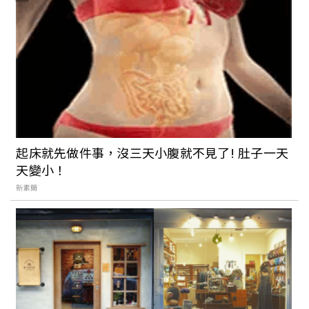
把看的展覽變成吃的藝術！The Seedin
Lab《我吃了一個展覽》6月開始將餐飲結
合藝術，打造全新沉浸式飲食饗宴
景美地區大家熟悉的老字號台菜餐廳「義
興樓」，帶你回到歌舞昇平的 30 年代，
品嚐得到道地酒家功夫菜
起床就先做件事，沒三天小腹就不見了! 肚子一天
天變小！
懷舊風再起！台北老字號甜品總整理：歐
新素簡
式、日式、台式各有特色。勾起小時候的
記憶