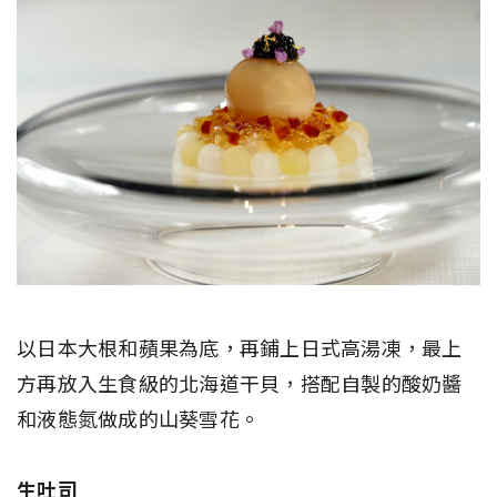
以日本大根和蘋果為底，再鋪上日式高湯凍，最上
方再放入生食級的北海道干貝，搭配自製的酸奶醬
和液態氮做成的山葵雪花。
生吐司