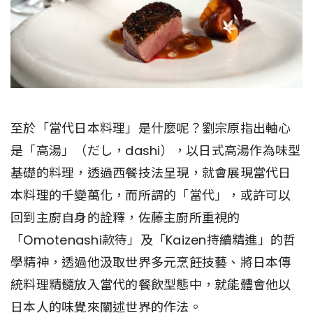
至於「當代日本料理」是什麼呢？劉宗原指出軸心
是「高湯」（だし，dashi），以日式高湯作為味型
基礎的料理，透過西餐技法呈現，就會展現當代日
本料理的千變萬化，而所謂的「當代」，或許可以
回到主廚自身的詮釋，佐藤主廚所重視的
「Omotenashi款待」及「Kaizen持續精進」的哲
學精神，透過他汲取世界多元烹飪技藝、將日本傳
統料理精髓放入當代的餐飲型態中，就能體會他以
日本人的味覺來闡述世界的作法。