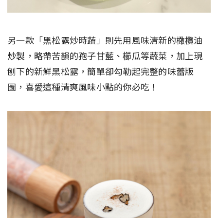
另一款「黑松露炒時蔬」則先用風味清新的橄欖油
炒製，略帶苦韻的孢子甘藍、櫛瓜等蔬菜，加上現
刨下的新鮮黑松露，簡單卻勾勒起完整的味蕾版
圖，喜愛這種清爽風味小點的你必吃！