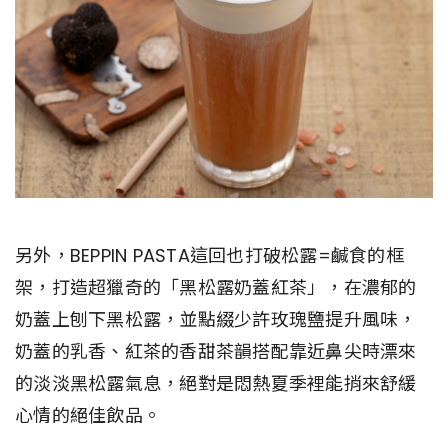
另外，BEPPIN PASTA這回也打破松露=鹹食的框
架，打造超獵奇的「黑松露奶蓋紅茶」，在濃郁的
奶蓋上刨下黑松露，並點綴少許玫瑰鹽提升風味，
奶蓋的乳香、紅茶的香甜茶韻搭配靠近鼻尖時漂來
的淡淡黑松露氣息，絕對是悶熱夏季裡能捎來舒緩
心情的絕佳飲品。