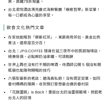
票，高鐵78折限量。
台北君悅酒店漂亮廣式海鮮餐廳「療癒哲學」新菜單！
每一口都成為心靈的享受。
飲食文化熱門文章
在家就能喝到「摩斯紅茶」，東爵商用茶包，黃金比例
煮法，還原度百分百！
台北｜JPG.COFFEE 隱身在延三夜市中的質感咖啡店，
絕美傢俱、必點鮮奶油拿鐵、可頌鬆餅
世界上再也沒有打不開的啤酒，侍酒師公開 5 個沒有開
瓶器也能隨時開喝的技巧
六張犁最新的老店：趙海真私廚！沒有既定菜單，如同
眷村媽媽的隨興，收到預訂發想最合適的眷村菜
「花旗蛋糕」is Back！重返台北奶油蛋糕戰場，掀起老
台北人的回憶