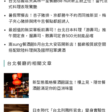
台北信義區米其林一星餐廳de nuit新主廚上任！當代法
式料理表現驚艷
暑假聚餐去！杏子豬排、京都勝牛不約而同推新菜，梅
子夾心豬排與烤牛舌餐點都超誘人
最超值的無菜單板前壽司！台北日本料理「游壽司」推
午間定食，握壽司、散壽司定食500元就能品嚐
嵩sung餐酒館8月台北大安區開新店！藝廊般質感空間
搭配歐陸料理與及國際冠軍調酒
台北餐廳的相關文章
新型態風格餐酒館誕生！樓上見、隱世餐
酒館滿足你的亞洲味蕾
日本時代「台北刑務所官舍」變身實驗性