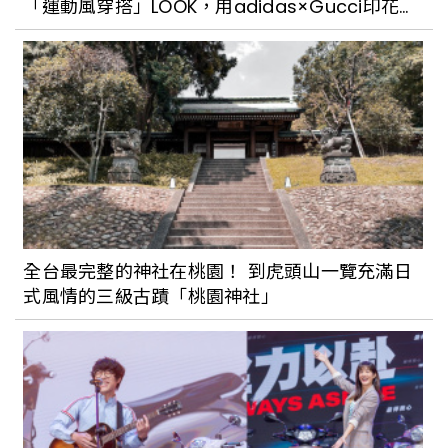
「運動風穿搭」LOOK，用adidas×Gucci印花運
動外套、復古毛衣打造超潮OOTD！
全台最完整的神社在桃園！ 到虎頭山一覽充滿日
式風情的三級古蹟「桃園神社」