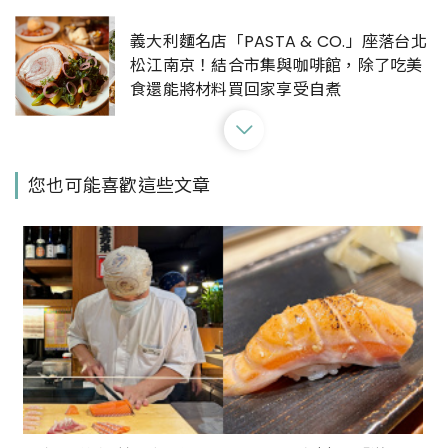
義大利麵名店「PASTA & CO.」座落台北
松江南京！結合市集與咖啡館，除了吃美
食還能將材料買回家享受自煮
有「鰻料理江戶川」不用飛日本再+1！日
您也可能喜歡這些文章
本京都鰻魚專賣海外首店就在台北中山區
台北民生社區精緻法餐「SENS」新開幕！
從品牌識別展現美味內涵，讓好吃的食物
從味覺拓展至五感體驗
重新定義Buffet！台北日式吃到飽餐廳
「NAGOMI 和食饗宴」新開幕，揉合日本