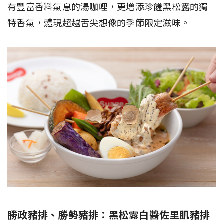
有豐富香料氣息的湯咖哩，更增添珍饈黑松露的獨
特香氣，體現超越舌尖想像的季節限定滋味。
勝政豬排、勝勢豬排：黑松露白醬佐里肌豬排