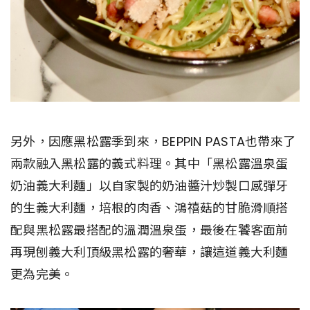
另外，因應黑松露季到來，BEPPIN PASTA也帶來了
兩款融入黑松露的義式料理。其中「黑松露溫泉蛋
奶油義大利麵」以自家製的奶油醬汁炒製口感彈牙
的生義大利麵，培根的肉香、鴻禧菇的甘脆滑順搭
配與黑松露最搭配的溫潤溫泉蛋，最後在饕客面前
再現刨義大利頂級黑松露的奢華，讓這道義大利麵
更為完美。