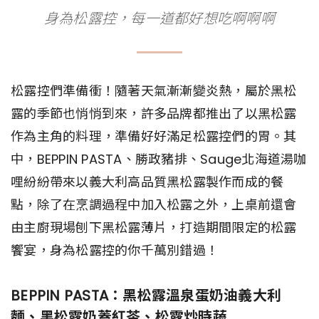
身為松露控，每一道都好想吃啊啊啊
松露控們準備衝！隨著天氣漸漸變炎熱，屬於黑松
露的季節也悄悄到來，許多品牌都推出了以黑松露
作為主角的料理，準備好好滿足松露控們的胃。其
中，BEPPIN PASTA、勝政豬排、Sauge北海道湯咖
哩紛紛帶來以義大利高品質黑松露製作而成的餐
點，除了在烹調過程中加入松露之外，上桌前還會
由主廚現場刨下黑松露薄片，打造期間限定的松露
饗宴，身為松露控的你千萬別錯過！
BEPPIN PASTA：黑松露溫泉蛋奶油義大利
麵、黑松露奶蓋紅茶、松露炒時蔬