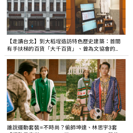
【走讀台北】到大稻埕造訪特色歷史建築：首間
有手扶梯的百貨「大千百貨」、曾為文協會的
「大安醫院」
誰說運動套裝=不時尚？偷師坤達、林思宇3套