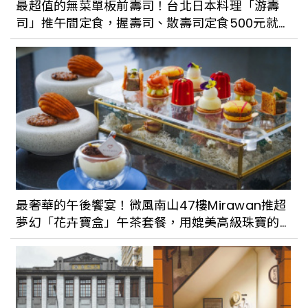
最超值的無菜單板前壽司！台北日本料理「游壽
女將文化，讓吃飯講究不將就
司」推午間定食，握壽司、散壽司定食500元就
能品嚐
把看的展覽變成吃的藝術！The Seedin
Lab《我吃了一個展覽》6月開始將餐飲結
合藝術，打造全新沉浸式飲食饗宴
景美地區大家熟悉的老字號台菜餐廳「義
興樓」，帶你回到歌舞昇平的 30 年代，
品嚐得到道地酒家功夫菜
最奢華的午後饗宴！微風南山47樓Mirawan推超
夢幻「花卉寶盒」午茶套餐，用媲美高級珠寶的
懷舊風再起！台北老字號甜品總整理：歐
精緻甜點撫慰疲憊的心
式、日式、台式各有特色。勾起小時候的
記憶